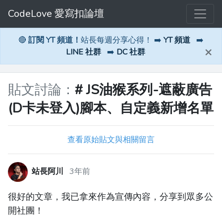
CodeLove 愛寫扣論壇
🔴
訂閱 YT 頻道！
站長每週分享心得！ ➡️
YT 頻道
➡️
×
LINE 社群
➡️
DC 社群
貼文討論：
# JS油猴系列-遮蔽廣告
(D卡未登入)腳本、自定義新增名單
查看原始貼文與相關留言
站長阿川
3年前
很好的文章，我已拿來作為宣傳內容，分享到眾多公
開社團！