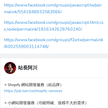
https://www.facebook.com/groups/javascript.tw/per
malink/5541848932583066/
https://www.facebook.com/groups/javascript.html.cs
s.node/permalink/1816342628760240/
https://www.facebook.com/groups/f2e.tw/permalink
/6002559003114748/
站長阿川
⭐️ Shopify 網站開發服務（給品牌）
https://job.turn.tw/shopify-services
⭐️ 小網站開發服務（功能明確、規模不大的需求）