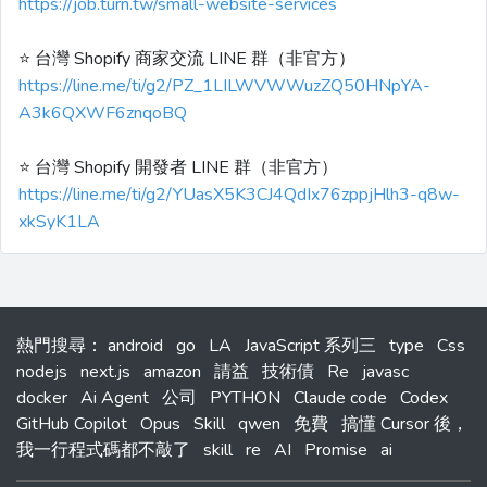
https://job.turn.tw/small-website-services
⭐️ 台灣 Shopify 商家交流 LINE 群（非官方）
https://line.me/ti/g2/PZ_1LILWVWWuzZQ50HNpYA-
A3k6QXWF6znqoBQ
⭐️ 台灣 Shopify 開發者 LINE 群（非官方）
https://line.me/ti/g2/YUasX5K3CJ4QdIx76zppjHlh3-q8w-
xkSyK1LA
熱門搜尋
：
android
go
LA
JavaScript 系列三
type
Css
nodejs
next.js
amazon
請益
技術債
Re
javasc
docker
Ai Agent
公司
PYTHON
Claude code
Codex
GitHub Copilot
Opus
Skill
qwen
免費
搞懂 Cursor 後，
我一行程式碼都不敲了
skill
re
AI
Promise
ai