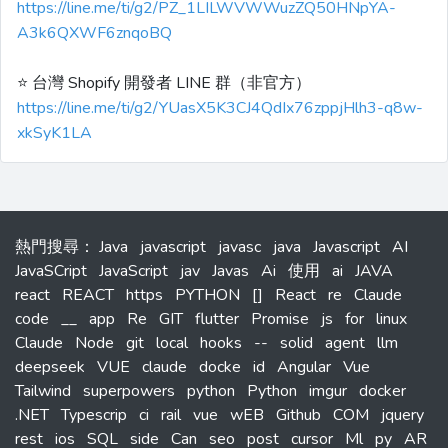
https://line.me/ti/g2/PZ_1LILWVWWuzZQ50HNpYA-
A3k6QXWF6znqoBQ
⭐️ 台灣 Shopify 開發者 LINE 群（非官方）
https://line.me/ti/g2/YUasX5K3CJ4QdIx76zppjHlh3-q8w-
xkSyK1LA
熱門搜尋
：
Java
javascript
javasc
java
Javascript
AI
JavaSCript
JavaScript
jav
Javas
Ai
使用
ai
JAVA
react
REACT
https
PYTHON
[]
React
re
Claude
code
__
app
Re
GIT
flutter
Promise
js
for
linux
Claude
Node
git
local
hooks
--
solid
agent
llm
deepseek
VUE
claude
docke
id
Angular
Vue
Tailwind
superpowers
python
Python
imgur
docker
.NET
Typescrip
ci
rail
vue
wEB
Github
COM
jquery
rest
ios
SQL
side
Can
seo
post
cursor
Ml
py
AR