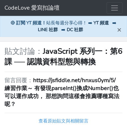
CodeLove 愛寫扣論壇
🔴
訂閱 YT 頻道！
站長每週分享心得！ ➡️
YT 頻道
➡️
×
LINE 社群
➡️
DC 社群
貼文討論：
JavaScript 系列一：第6
課 ── 認識資料型態與轉換
留言回覆：
https://jsfiddle.net/hnxus0ym/5/
練習作業～ 有發現parseInt()換成Number()也
可以運作成功， 那想詢問這樣會推薦哪種寫法
呢？
查看原始貼文與相關留言