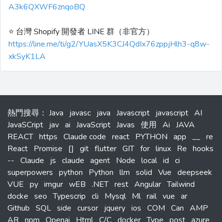
A3k6QXWF6znqoBQ
⭐️ 台灣 Shopify 開發者 LINE 群（非官方）
https://line.me/ti/g2/YUasX5K3CJ4QdIx76zppjHlh3-q8w-
xkSyK1LA
熱門搜尋
：
Java
javasc
java
Javascript
javascript
AI
JavaSCript
jav
ai
JavaScript
Javas
使用
Ai
JAVA
REACT
https
Claude code
react
PYTHON
app
__
re
React
Promise
[]
git
flutter
GIT
for
linux
Re
hooks
--
Claude
js
claude
agent
Node
local
id
ci
superpowers
python
Python
llm
solid
Vue
deepseek
VUE
py
imgur
wEB
.NET
rest
Angular
Tailwind
docke
seo
Typescrip
cli
Mysql
Ml
rail
vue
ar
Github
SQL
side
cursor
jquery
ios
COM
Can
AMP
AR
npm
Openai
Html
C/C
docker
Type
post
azure