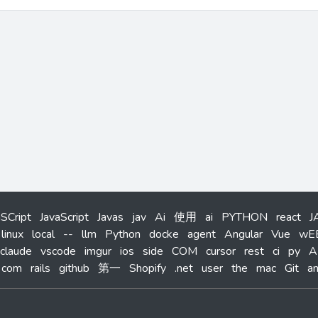
aSCript
JavaScript
Javas
jav
Ai
使用
ai
PYTHON
react
J
linux
local
--
llm
Python
docke
agent
Angular
Vue
wE
claude
vscode
imgur
ios
side
COM
cursor
rest
ci
py
A
com
rails
github
第一
Shopify
.net
user
the
mac
Git
an