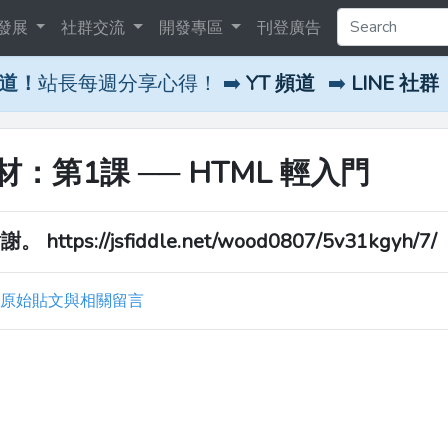
發展
社群交流
開發專區
刊登廣告
頻道！
站長每週分享心得！ ➡️
YT 頻道
➡️
LINE 社群
第1課 ── HTML 輕入門
://jsfiddle.net/wood0807/5v31kgyh/7/
原始貼文與相關留言