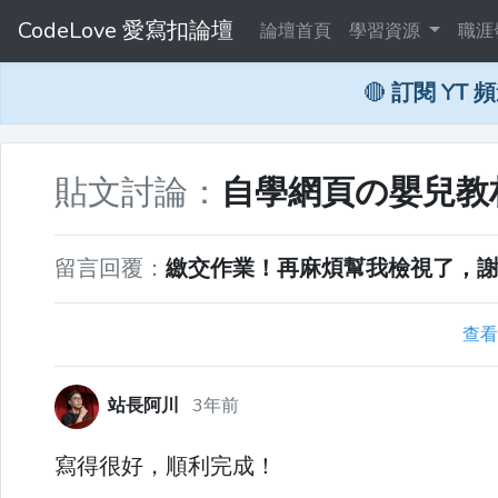
CodeLove 愛寫扣論壇
論壇首頁
學習資源
職涯
🔴
訂閱 YT 
貼文討論：
自學網頁の嬰兒教材：
留言回覆：
繳交作業！再麻煩幫我檢視了，謝謝。 https
查看
站長阿川
3年前
寫得很好，順利完成！