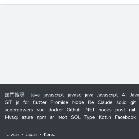
熱門搜尋
：
Java
javascript
javasc
java
Javascript
AI
Jav
GIT
js
for
flutter
Promise
Node
Re
Claude
solid
git
superpowers
vue
docker
Github
.NET
hooks
post
rail
Mysql
azure
npm
ar
next
SQL
Type
Kotlin
Facebook
Taiwan
・
Japan
・
Korea