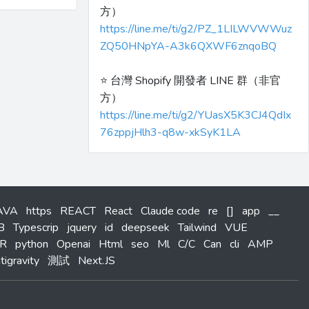
方）
https://line.me/ti/g2/PZ_1LILWVWWuz
ZQ50HNpYA-A3k6QXWF6znqoBQ
⭐️ 台灣 Shopify 開發者 LINE 群（非官
方）
https://line.me/ti/g2/YUasX5K3CJ4QdIx
76zppjHlh3-q8w-xkSyK1LA
AVA
https
REACT
React
Claude code
re
[]
app
__
B
Typescrip
jquery
id
deepseek
Tailwind
VUE
R
python
Openai
Html
seo
Ml
C/C
Can
cli
AMP
tigravity
測試
Next.JS