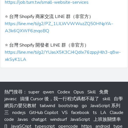
https://job.turn.tw/small-website-services
⭐️ 台灣 Shopify 商家交流 LINE 群（非官方）
https://line.me/ti/g2/PZ_1LILWVWWuzZQ50HNpYA-
A3k6QXWF6znqoBQ
⭐️ 台灣 Shopify 開發者 LINE 群（非官方）
https://line.me/ti/g2/YUasX5K3CJ4QdIx76zppjHlh3-q8w-
xkSyK1LA
熱門搜尋
：
super
qwen
Codex
Opus
Skill
免費
javasc
搞懂 Cursor 後，我一行程式碼都不敲了
skill
自學
網頁の嬰兒教材
tailwind
bootstrap
go
JavaScript 系列
三
nodejs
GitHub Copilot
VS
facebook
ts
LA
Claude
code
Javas
chatgpt
windsurf
JavaScript
上班族關懷串
[]
JavaSCript
typescript
opencode
https
android
type