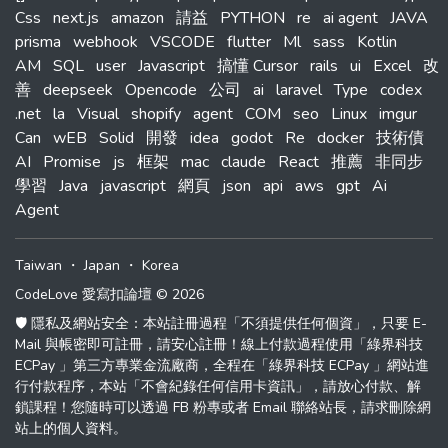
Css
next.js
amazon
請益
PYTHON
re
ai agent
JAVA
prisma
webhook
VSCODE
flutter
Ml
sass
Kotlin
AM
SQL
user
Javascript
搞懂 Cursor
rails
ui
Excel
改
善
deepseek
Opencode
公司
ai
laravel
Type
codex
.net
la
Visual
shopify
agent
COM
seo
Linux
imgur
Can
wEB
Solid
開發
idea
godot
Re
docker
技術債
AI
Promise
js
框架
mac
claude
React
推薦
非同步
學習
Java
javascript
網頁
json
api
aws
gpt
Ai
Agent
Taiwan
・
Japan
・
Korea
CodeLove 愛寫扣論壇 © 2026
🛡️ 隱私及網站安全：本站註冊過程「不須提供任何個資」，只要 E-
Mail 與帳密即可註冊，請安心註冊！線上付款過程使用「綠界科技
ECPay 」第三方專業金流廠商，全程在「綠界科技 ECPay 」網站進
行付款程序，本站「不會紀錄任何信用卡資訊」，請放心付款、解
鎖課程！您隨時可以透過 FB 粉專或者 Email 聯絡站長，請求刪除網
站上的個人資料。