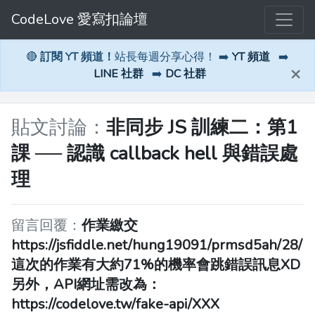
CodeLove 愛寫扣論壇
🔴
訂閱 YT 頻道！
站長每週分享心得！ ➡️
YT 頻道
➡️
×
LINE 社群
➡️
DC 社群
貼文討論：
非同步 JS 訓練二：第1
課 ── 認識 callback hell 與錯誤處
理
留言回覆：
作業繳交
https://jsfiddle.net/hung19091/prmsd5ah/28/
這次的作業有大約71%的機率會跳錯誤訊息XD
另外，API網址需改為：
https://codelove.tw/fake-api/XXX