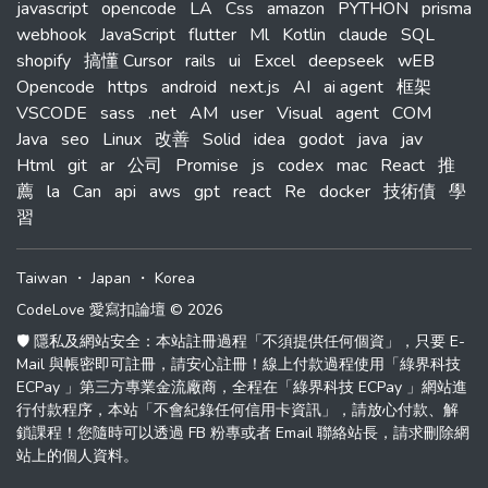
javascript
opencode
LA
Css
amazon
PYTHON
prisma
webhook
JavaScript
flutter
Ml
Kotlin
claude
SQL
shopify
搞懂 Cursor
rails
ui
Excel
deepseek
wEB
Opencode
https
android
next.js
AI
ai agent
框架
VSCODE
sass
.net
AM
user
Visual
agent
COM
Java
seo
Linux
改善
Solid
idea
godot
java
jav
Html
git
ar
公司
Promise
js
codex
mac
React
推
薦
la
Can
api
aws
gpt
react
Re
docker
技術債
學
習
Taiwan
・
Japan
・
Korea
CodeLove 愛寫扣論壇 © 2026
🛡️ 隱私及網站安全：本站註冊過程「不須提供任何個資」，只要 E-
Mail 與帳密即可註冊，請安心註冊！線上付款過程使用「綠界科技
ECPay 」第三方專業金流廠商，全程在「綠界科技 ECPay 」網站進
行付款程序，本站「不會紀錄任何信用卡資訊」，請放心付款、解
鎖課程！您隨時可以透過 FB 粉專或者 Email 聯絡站長，請求刪除網
站上的個人資料。