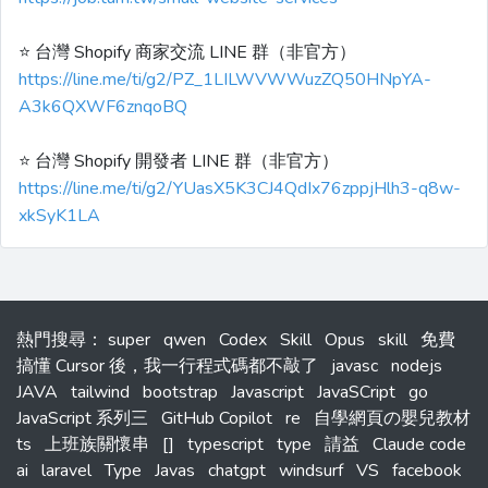
⭐️ 台灣 Shopify 商家交流 LINE 群（非官方）
https://line.me/ti/g2/PZ_1LILWVWWuzZQ50HNpYA-
A3k6QXWF6znqoBQ
⭐️ 台灣 Shopify 開發者 LINE 群（非官方）
https://line.me/ti/g2/YUasX5K3CJ4QdIx76zppjHlh3-q8w-
xkSyK1LA
熱門搜尋
：
super
qwen
Codex
Skill
Opus
skill
免費
搞懂 Cursor 後，我一行程式碼都不敲了
javasc
nodejs
JAVA
tailwind
bootstrap
Javascript
JavaSCript
go
JavaScript 系列三
GitHub Copilot
re
自學網頁の嬰兒教材
ts
上班族關懷串
[]
typescript
type
請益
Claude code
ai
laravel
Type
Javas
chatgpt
windsurf
VS
facebook