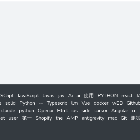
aSCript
JavaScript
Javas
jav
Ai
ai
使用
PYTHON
react
J
e
solid
Python
--
Typescrip
llm
Vue
docker
wEB
Githu
claude
python
Openai
Html
ios
side
cursor
Angular
ci
net
user
第一
Shopify
the
AMP
antigravity
mac
Git
測