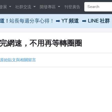
發展
社群交流
開發專區
刊登廣告
頻道！
站長每週分享心得！ ➡️
YT 頻道
➡️
LINE 社群
秒測完網速，不用再等轉圈圈
原始貼文與相關留言