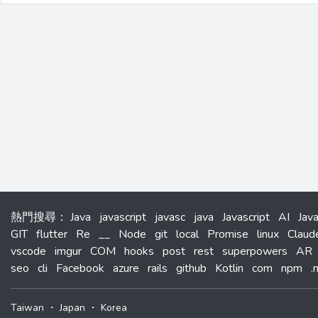
熱門搜尋
：
Java
javascript
javasc
java
Javascript
AI
Jav
GIT
flutter
Re
__
Node
git
local
Promise
linux
Claud
vscode
imgur
COM
hooks
post
rest
superpowers
AR
seo
cli
Facebook
azure
rails
github
Kotlin
com
npm
.
Taiwan
・
Japan
・
Korea