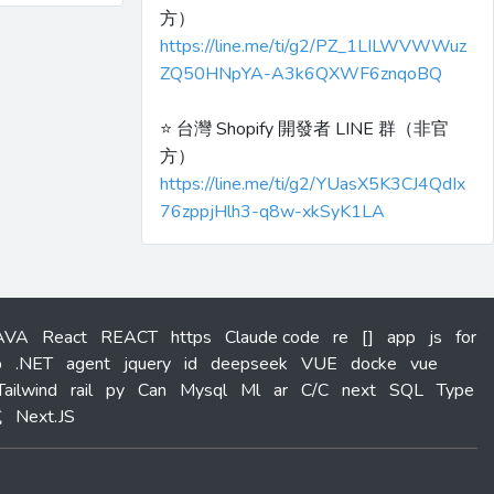
方）
https://line.me/ti/g2/PZ_1LILWVWWuz
ZQ50HNpYA-A3k6QXWF6znqoBQ
⭐️ 台灣 Shopify 開發者 LINE 群（非官
方）
https://line.me/ti/g2/YUasX5K3CJ4QdIx
76zppjHlh3-q8w-xkSyK1LA
AVA
React
REACT
https
Claude code
re
[]
app
js
for
b
.NET
agent
jquery
id
deepseek
VUE
docke
vue
Tailwind
rail
py
Can
Mysql
Ml
ar
C/C
next
SQL
Type
試
Next.JS