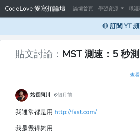
CodeLove 愛寫扣論壇
論壇首頁
學習資源
職涯
🔴
訂閱 YT 
貼文討論：
MST 測速：5 
查看
站長阿川
6個月前
我通常都是用
http://fast.com/
我是覺得夠用