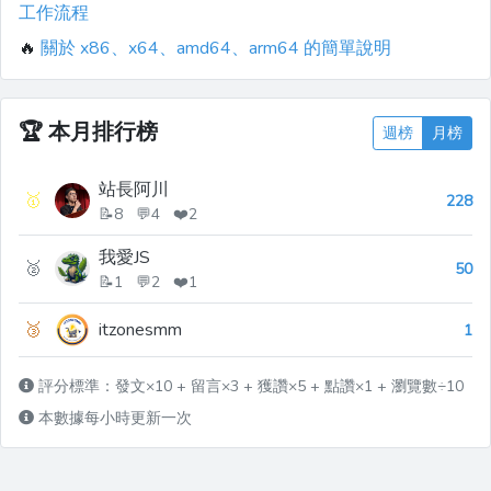
工作流程
🔥
關於 x86、x64、amd64、arm64 的簡單說明
🏆
本月排行榜
週榜
月榜
站長阿川
🥇
228
📝8 💬4 ❤️2
我愛JS
🥈
50
📝1 💬2 ❤️1
🥉
itzonesmm
1
評分標準：發文×10 + 留言×3 + 獲讚×5 + 點讚×1 + 瀏覽數÷10
本數據每小時更新一次