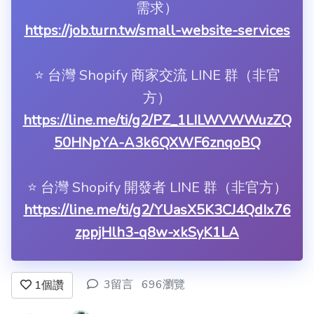
需求）
https://job.turn.tw/small-website-services
⭐️ 台灣 Shopify 商家交流 LINE 群（非官
方）
https://line.me/ti/g2/PZ_1LILWVWWuzZQ
50HNpYA-A3k6QXWF6znqoBQ
⭐️ 台灣 Shopify 開發者 LINE 群（非官方）
https://line.me/ti/g2/YUasX5K3CJ4QdIx76
zppjHlh3-q8w-xkSyK1LA
3留言
696瀏覽
1
個讚