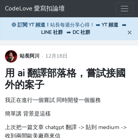
CodeLove 愛寫扣論壇
🔴
訂閱 YT 頻道！
站長每週分享心得！ ➡️
YT 頻道
➡️
×
LINE 社群
➡️
DC 社群
站長阿川
·
12月18日
用 ai 翻譯部落格，嘗試接國
外的案子
我正在進行一個嘗試 同時開發一個服務
簡單講 背景是這樣
上次把一篇文章 chatgpt 翻譯 -> 貼到 medium ->
收到兩間歐美廠商來信