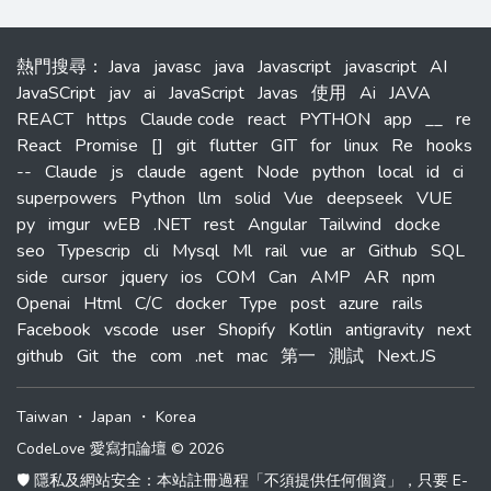
熱門搜尋
：
Java
javasc
java
Javascript
javascript
AI
JavaSCript
jav
ai
JavaScript
Javas
使用
Ai
JAVA
REACT
https
Claude code
react
PYTHON
app
__
re
React
Promise
[]
git
flutter
GIT
for
linux
Re
hooks
--
Claude
js
claude
agent
Node
python
local
id
ci
superpowers
Python
llm
solid
Vue
deepseek
VUE
py
imgur
wEB
.NET
rest
Angular
Tailwind
docke
seo
Typescrip
cli
Mysql
Ml
rail
vue
ar
Github
SQL
side
cursor
jquery
ios
COM
Can
AMP
AR
npm
Openai
Html
C/C
docker
Type
post
azure
rails
Facebook
vscode
user
Shopify
Kotlin
antigravity
next
github
Git
the
com
.net
mac
第一
測試
Next.JS
Taiwan
・
Japan
・
Korea
CodeLove 愛寫扣論壇 © 2026
🛡️ 隱私及網站安全：本站註冊過程「不須提供任何個資」，只要 E-