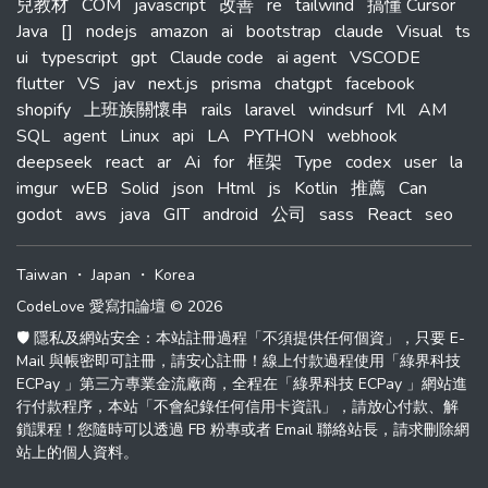
兒教材
COM
javascript
改善
re
tailwind
搞懂 Cursor
Java
[]
nodejs
amazon
ai
bootstrap
claude
Visual
ts
ui
typescript
gpt
Claude code
ai agent
VSCODE
flutter
VS
jav
next.js
prisma
chatgpt
facebook
shopify
上班族關懷串
rails
laravel
windsurf
Ml
AM
SQL
agent
Linux
api
LA
PYTHON
webhook
deepseek
react
ar
Ai
for
框架
Type
codex
user
la
imgur
wEB
Solid
json
Html
js
Kotlin
推薦
Can
godot
aws
java
GIT
android
公司
sass
React
seo
Taiwan
・
Japan
・
Korea
CodeLove 愛寫扣論壇 © 2026
🛡️ 隱私及網站安全：本站註冊過程「不須提供任何個資」，只要 E-
Mail 與帳密即可註冊，請安心註冊！線上付款過程使用「綠界科技
ECPay 」第三方專業金流廠商，全程在「綠界科技 ECPay 」網站進
行付款程序，本站「不會紀錄任何信用卡資訊」，請放心付款、解
鎖課程！您隨時可以透過 FB 粉專或者 Email 聯絡站長，請求刪除網
站上的個人資料。