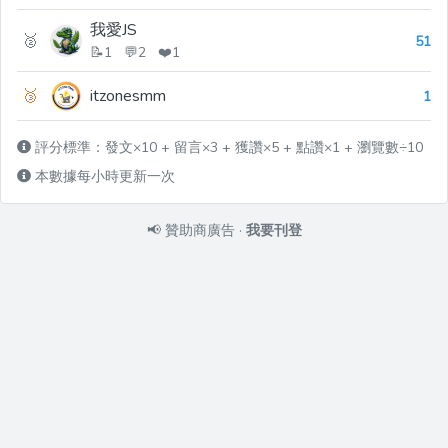
我愛JS
🥈
51
📝1 💬2 ❤️1
🥉
itzonesmm
1
評分標準：發文×10 + 留言×3 + 獲讚×5 + 點讚×1 + 瀏覽數÷10
本數據每小時更新一次
📢
贊助商廣告
·
我要刊登