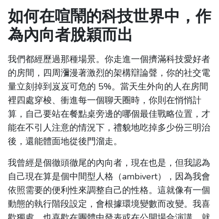
如何在喧鬧的科技世界中，作
為內向者脫穎而出
我們都經歷過那種場景。你走進一個擠滿科技愛好者
的房間，四周瀰漫著激烈的架構辯論聲，你的社交電
量立刻掉到岌岌可危的 5%。當天生外向的人在房間
裡四處穿梭、衝進每一個聊天圈時，你則在悄悄計
算，自己要站在餐點桌旁邊的哪個最佳戰略位置，才
能在不引人注意的情況下，禮貌地吃掉多少份三明治
後，還能體面地從後門溜走。
我曾經是個徹頭徹尾的內向者，現在也是，但我認為
自己現在算是個中間型人格（ambivert），因為我會
依照需要的便利性來調整自己的性格。這就像有一個
動態的執行階段設定，會根據環境變數而改變。我喜
歡獨處，也喜歡在團體中發表或在公開場合演講。就