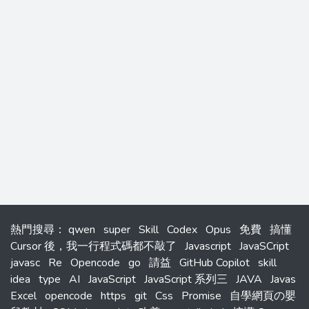
熱門搜尋
：
qwen
super
Skill
Codex
Opus
免費
搞懂
Cursor 後，我一行程式碼都不敲了
Javascript
JavaSCript
javasc
Re
Opencode
go
請益
GitHub Copilot
skill
idea
type
AI
JavaScript
JavaScript 系列三
JAVA
Javas
Excel
opencode
https
git
Css
Promise
自學網頁の嬰