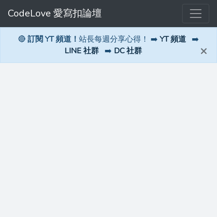
CodeLove 愛寫扣論壇
🔴
訂閱 YT 頻道！
站長每週分享心得！ ➡️
YT 頻道
➡️
×
LINE 社群
➡️
DC 社群