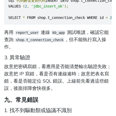
sql 
代码解读复制代码
INSERT INTO shop
.
t_connection_chec
VALUES 
(
2
,
'jdbc_insert_ok'
);
SELECT 
*
 FROM shop
.
t_connection_check WHERE id 
=
2
;
再用
連線
測試唯讀，確認它能
report_user
kb_app
查詢
，但不能執行寫入操
shop.t_connection_check
作。
3. 異常驗證
故意把密碼寫錯，看應用是否能清楚輸出驗證失敗；
故意把 IP 寫錯，看是否有連線逾時；故意把表名寫
錯，看是否能定位 SQL 錯誤。上線前先看過這些錯
誤，後面排障會快很多。
九、常見錯誤
1. 找不到驅動類或協議不識別