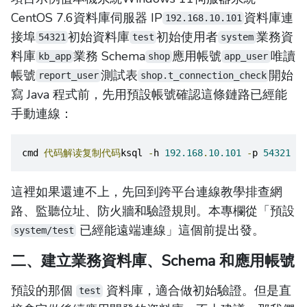
CentOS 7.6資料庫伺服器 IP
資料庫連
192.168.10.101
接埠
初始資料庫
初始使用者
業務資
54321
test
system
料庫
業務 Schema
應用帳號
唯讀
kb_app
shop
app_user
帳號
測試表
開始
report_user
shop.t_connection_check
寫 Java 程式前，先用預設帳號確認這條鏈路已經能
手動連線：
cmd 
代码解读复制代码
ksql 
-
h 
192.168
.
10.101
-
p 
54321
-
U
這裡如果還連不上，先回到跨平台連線教學排查網
路、監聽位址、防火牆和驗證規則。本專欄從「預設
已經能遠端連線」這個前提出發。
system/test
二、建立業務資料庫、Schema 和應用帳號
預設的那個
資料庫，適合做初始驗證。但是直
test