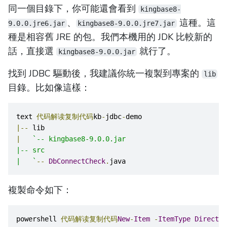
同一個目錄下，你可能還會看到
kingbase8-
、
這種。這
9.0.0.jre6.jar
kingbase8-9.0.0.jre7.jar
種是相容舊 JRE 的包。我們本機用的 JDK 比較新的
話，直接選
就行了。
kingbase8-9.0.0.jar
找到 JDBC 驅動後，我建議你統一複製到專案的
lib
目錄。比如像這樣：
text 
代码解读复制代码
kb
-
jdbc
-
demo
|--
 lib
|
`-- kingbase8-9.0.0.jar
|-- src
|   `
--
DbConnectCheck
.
java
複製命令如下：
powershell 
代码解读复制代码
New
-
Item
-
ItemType
Director