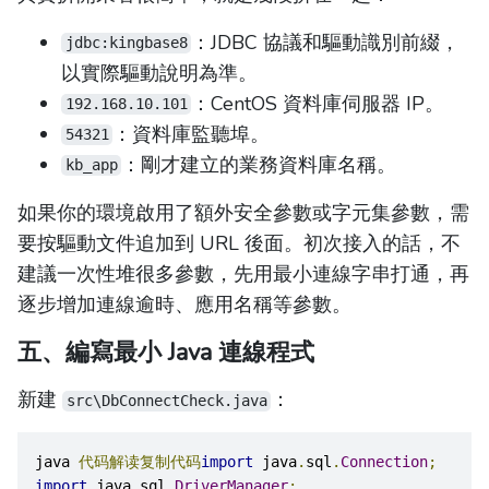
：JDBC 協議和驅動識別前綴，
jdbc:kingbase8
以實際驅動說明為準。
：CentOS 資料庫伺服器 IP。
192.168.10.101
：資料庫監聽埠。
54321
：剛才建立的業務資料庫名稱。
kb_app
如果你的環境啟用了額外安全參數或字元集參數，需
要按驅動文件追加到 URL 後面。初次接入的話，不
建議一次性堆很多參數，先用最小連線字串打通，再
逐步增加連線逾時、應用名稱等參數。
五、編寫最小 Java 連線程式
新建
：
src\DbConnectCheck.java
java 
代码解读复制代码
import
 java
.
sql
.
Connection
;
import
 java
.
sql
.
DriverManager
;