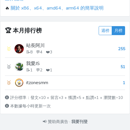
🔥
關於 x86、x64、amd64、arm64 的簡單說明
🏆
本月排行榜
週榜
月榜
站長阿川
🥇
255
📝8 💬4 ❤️3
我愛JS
🥈
51
📝1 💬2 ❤️1
🥉
itzonesmm
1
評分標準：發文×10 + 留言×3 + 獲讚×5 + 點讚×1 + 瀏覽數÷10
本數據每小時更新一次
📢
贊助商廣告
·
我要刊登