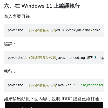
六、在 Windows 11 上編譯執行
進入專案目錄：
powershell 
代码解读复制代码
cd D
:
\work\kb
-
jdbc
-
demo
編譯：
powershell 
代码解读复制代码
javac 
-
encoding UTF
-
8
-
cp 
"
執行：
powershell 
代码解读复制代码
java 
-
cp 
".;lib\kingbase8-9
如果輸出類似下面內容，說明 JDBC 鏈路已經打通：