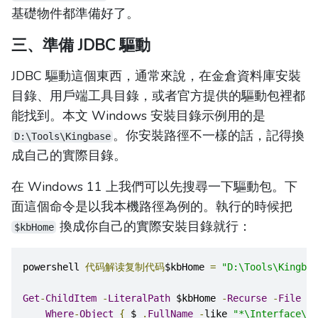
基礎物件都準備好了。
三、準備 JDBC 驅動
JDBC 驅動這個東西，通常來說，在金倉資料庫安裝
目錄、用戶端工具目錄，或者官方提供的驅動包裡都
能找到。本文 Windows 安裝目錄示例用的是
。你安裝路徑不一樣的話，記得換
D:\Tools\Kingbase
成自己的實際目錄。
在 Windows 11 上我們可以先搜尋一下驅動包。下
面這個命令是以我本機路徑為例的。執行的時候把
換成你自己的實際安裝目錄就行：
$kbHome
powershell 
代码解读复制代码
$kbHome 
=
"D:\Tools\Kingbas
Get
-
ChildItem
-
LiteralPath
 $kbHome 
-
Recurse
-
File
-
F
Where
-
Object
{
 $_
.
FullName
-
like 
"*\Interface\jd