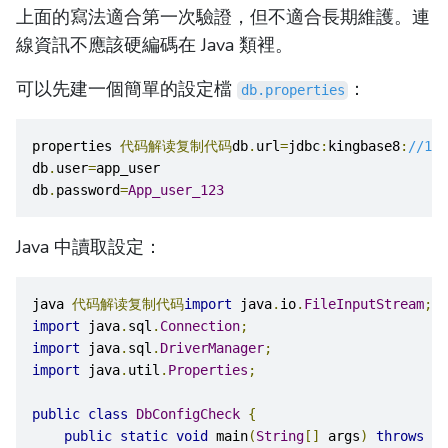
上面的寫法適合第一次驗證，但不適合長期維護。連
線資訊不應該硬編碼在 Java 類裡。
可以先建一個簡單的設定檔
：
db.properties
properties 
代码解读复制代码
db
.
url
=
jdbc
:
kingbase8
:
//192
db
.
user
=
app_user
db
.
password
=
App_user_123
Java 中讀取設定：
java 
代码解读复制代码
import
 java
.
io
.
FileInputStream
;
import
 java
.
sql
.
Connection
;
import
 java
.
sql
.
DriverManager
;
import
 java
.
util
.
Properties
;
public
class
DbConfigCheck
{
public
static
void
 main
(
String
[]
 args
)
throws
Ex