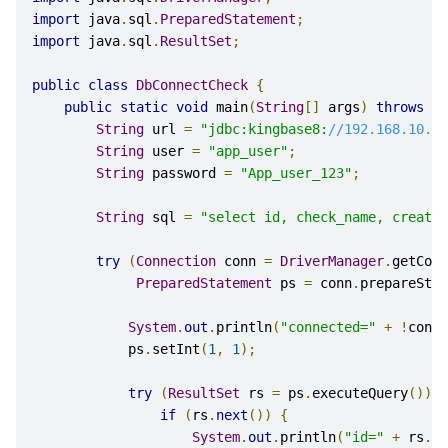
import
 java
.
sql
.
PreparedStatement
;
import
 java
.
sql
.
ResultSet
;
public
class
DbConnectCheck
{
public
static
void
 main
(
String
[]
 args
)
throws
Ex
String
 url 
=
"jdbc:kingbase8:
//192.168.10.10
String
 user 
=
"app_user"
;
String
 password 
=
"App_user_123"
;
String
 sql 
=
"select id, check_name, created
try
(
Connection
 conn 
=
DriverManager
.
getConn
PreparedStatement
 ps 
=
 conn
.
prepareStat
System
.
out
.
println
(
"connected="
+
!
conn
.
            ps
.
setInt
(
1
,
1
);
try
(
ResultSet
 rs 
=
 ps
.
executeQuery
())
{
if
(
rs
.
next
())
{
System
.
out
.
println
(
"id="
+
 rs
.
ge