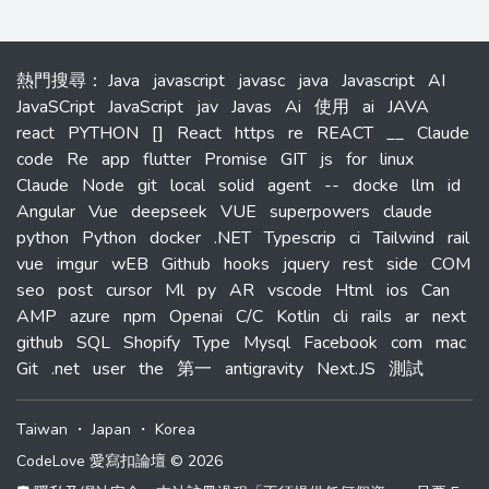
熱門搜尋
：
Java
javascript
javasc
java
Javascript
AI
JavaSCript
JavaScript
jav
Javas
Ai
使用
ai
JAVA
react
PYTHON
[]
React
https
re
REACT
__
Claude
code
Re
app
flutter
Promise
GIT
js
for
linux
Claude
Node
git
local
solid
agent
--
docke
llm
id
Angular
Vue
deepseek
VUE
superpowers
claude
python
Python
docker
.NET
Typescrip
ci
Tailwind
rail
vue
imgur
wEB
Github
hooks
jquery
rest
side
COM
seo
post
cursor
Ml
py
AR
vscode
Html
ios
Can
AMP
azure
npm
Openai
C/C
Kotlin
cli
rails
ar
next
github
SQL
Shopify
Type
Mysql
Facebook
com
mac
Git
.net
user
the
第一
antigravity
Next.JS
測試
Taiwan
・
Japan
・
Korea
CodeLove 愛寫扣論壇 © 2026