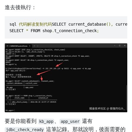
進去後執行：
sql 
代码解读复制代码
SELECT current_database
(),
 current
SELECT 
*
 FROM shop
.
t_connection_check
;
要是你能看到
、
還有
kb_app
app_user
這筆記錄。那就說明，後面需要的
jdbc_check_ready