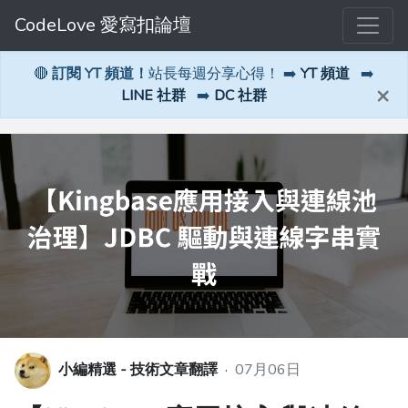
CodeLove 愛寫扣論壇
🔴
訂閱 YT 頻道！
站長每週分享心得！ ➡️
YT 頻道
➡️
×
LINE 社群
➡️
DC 社群
小編精選 - 技術文章翻譯
·
07月06日