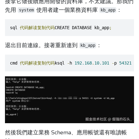
接拿它做後續應用開發的資料庫，不太建議。那我們
先用
使用者建一個業務資料庫
：
system
kb_app
sql 
代码解读复制代码
CREATE DATABASE kb_app
;
退出目前連線。接著重新連到
：
kb_app
cmd 
代码解读复制代码
ksql 
-
h 
192.168
.
10.101
-
p 
54321
-
U
然後我們建立業務 Schema、應用帳號還有唯讀帳