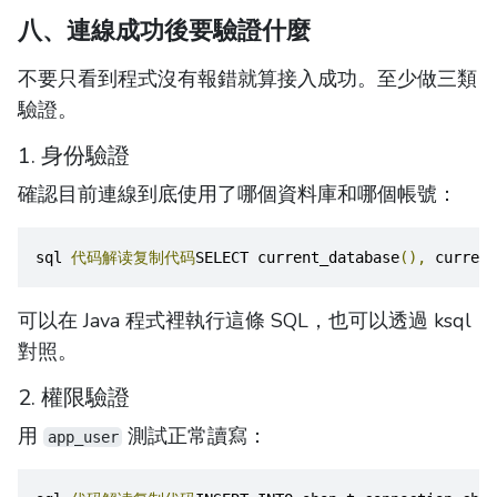
八、連線成功後要驗證什麼
不要只看到程式沒有報錯就算接入成功。至少做三類
驗證。
1. 身份驗證
確認目前連線到底使用了哪個資料庫和哪個帳號：
sql 
代码解读复制代码
SELECT current_database
(),
 current
可以在 Java 程式裡執行這條 SQL，也可以透過 ksql
對照。
2. 權限驗證
用
測試正常讀寫：
app_user