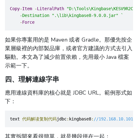
Copy
-
Item
-
LiteralPath
"D:\Tools\Kingbase\KESV9R2C13
    -Destination ".\lib\kingbase8-9.0.0.jar" `
-
Force
如果你專案用的是 Maven 或者 Gradle。那優先按企
業層級裡的內部製品庫，或者官方建議的方式去引入
驅動。本文為了減少前置依賴，先用最小 Java 檔案
示範一下。
四、理解連線字串
應用連線資料庫的核心就是 JDBC URL。範例形式如
下：
text 
代码解读复制代码
jdbc
:
kingbase8
:
//192.168.10.101:5
其實拆開來看很簡單，就是幾段拼在一起：