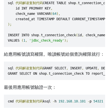
sql 
代码解读复制代码
CREATE TABLE shop
.
t_connection_che
    id INT PRIMARY KEY
,
    check_name VARCHAR
(
64
),
    created_at TIMESTAMP DEFAULT CURRENT_TIMESTAMP
);
INSERT INTO shop
.
t_connection_check
(
id
,
 check_name
)
VALUES 
(
1
,
'jdbc_check_ready'
);
給應用帳號讀寫權限。唯讀帳號給個查詢權限就行：
sql 
代码解读复制代码
GRANT SELECT
,
 INSERT
,
 UPDATE
,
 DELE
GRANT SELECT ON shop
.
t_connection_check TO report_us
最後用應用帳號驗證一次：
cmd 
代码解读复制代码
ksql 
-
h 
192.168
.
10.101
-
p 
54321
-
U