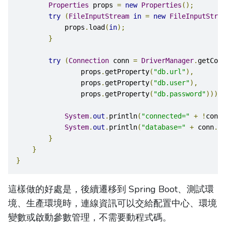
Properties
 props 
=
new
Properties
();
try
(
FileInputStream
in
=
new
FileInputStrea
            props
.
load
(
in
);
}
try
(
Connection
 conn 
=
DriverManager
.
getConn
                props
.
getProperty
(
"db.url"
),
                props
.
getProperty
(
"db.user"
),
                props
.
getProperty
(
"db.password"
)))
{
System
.
out
.
println
(
"connected="
+
!
conn
.
System
.
out
.
println
(
"database="
+
 conn
.
ge
}
}
}
這樣做的好處是，後續遷移到 Spring Boot、測試環
境、生產環境時，連線資訊可以交給配置中心、環境
變數或啟動參數管理，不需要動程式碼。