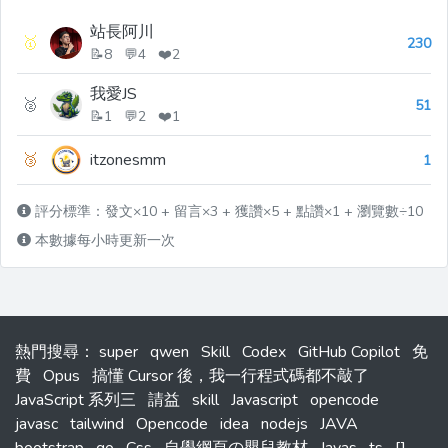
站長阿川
🥇
230
📝8 💬4 ❤️2
我愛JS
🥈
51
📝1 💬2 ❤️1
🥉
itzonesmm
1
評分標準：發文×10 + 留言×3 + 獲讚×5 + 點讚×1 + 瀏覽數÷10
本數據每小時更新一次
熱門搜尋
：
super
qwen
Skill
Codex
GitHub Copilot
免
費
Opus
搞懂 Cursor 後，我一行程式碼都不敲了
JavaScript 系列三
請益
skill
Javascript
opencode
javasc
tailwind
Opencode
idea
nodejs
JAVA