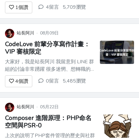
0 時，雖然是 falsy 但還是渲染出來 - [官
4留言
5,709瀏覽
1
個讚
方文件特別提醒要注意]
(https://react.dev/learn/conditional-
renderi...
站長阿川
·
08月09日
CodeLove 前輩分享寫作計畫：
VIP 審核限定
大家好，我是站長阿川 我留意到 LINE 群
組的討論非常踴躍 很多迷惘、想轉職的
新手，各種發問，都有業界工程師幫忙回
0留言
5,485瀏覽
4
個讚
答，非常熱心！ 各位很多的回答「非常
詳細」，完整到我覺得：只有群組內的新
手看到，也太可惜！ 應該讓網路上更多
人都能看到，這樣更造福眾生、未來有人
站長阿川
·
05月22日
google ...
Composer 進階原理：PHP命名
空間與PSR-0
上次的說明了PHP套件管理的歷史與社群