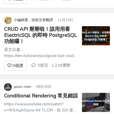
用 Bootstrap 或 Foundation 等工具來使
您的佈局成為現實。但是，像你們大多數
人一樣，我不喜歡執行 Bootstrap 或
Foundation ...
小編精選 - 技術文章翻譯
·
11月10日
CRUD API 掰掰啦！該用用看
ElectricSQL 的即時 PostgreSQL
功能囉！
原文出處：
https://dev.to/lovestaco/good-bye-crud-
apis-hello-sync-realtime-postgresql-
0留言
1,238瀏覽
0
個讚
with-electricsql-1f8j ## API 的混亂：我
們的互動是否過於複雜？ Web 應用程式
上的每個操作都會...
jason chen
·
08月20日
Conditional Rendering 常見錯誤
https://www.youtube.com/watch?
v=Rr5AqASIyxw ## TL;DR - 在 JSX 使用