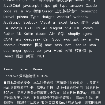
bootstrap
go
Css
自學網頁の嬰兒教材
Javas
ts
[]
JavaSCript
javascript
https
git
type
amazon
Claude
code
re
ai
VS
搞懂 Cursor
上班族關懷串
typescript
laravel
prisma
Type
chatgpt
windsurf
webhook
JavaScript
facebook
Visual
ui
Excel
Linux
改善
wEB
LA
next.js
PYTHON
AI
ai agent
VSCODE
codex
flutter
Ml
Kotlin
claude
AM
SQL
shopify
agent
COM
rails
deepseek
Can
Solid
aws
gpt
jav
ar
Re
android
Promise
框架
mac
sass
.net
user
la
Java
seo
imgur
godot
api
java
Html
公司
技術債
js
React
推薦
網頁
.NET
Taiwan
・
Japan
・
Korea
CodeLove 愛寫扣論壇 © 2026
🛡️ 隱私及網站安全：本站註冊過程「不須提供任何個資」，只要 E-
Mail 與帳密即可註冊，請安心註冊！線上付款過程使用「綠界科技
ECPay 」第三方專業金流廠商，全程在「綠界科技 ECPay 」網站進
行付款程序，本站「不會紀錄任何信用卡資訊」，請放心付款、解
鎖課程！您隨時可以透過 FB 粉專或者 Email 聯絡站長，請求刪除網