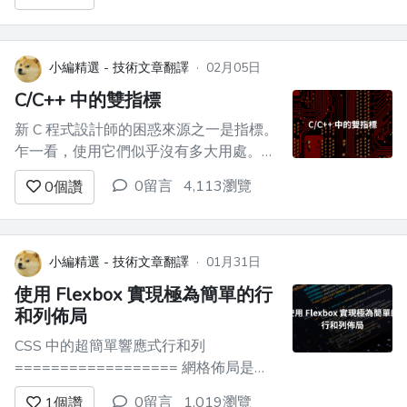
了*網格佈局，我們用它們來模擬表格！
這是錯誤的。表格用於**表格**資料；在
一堆`<div>`中呈現表格資料是沒有意義
的。 造成這種弊端的原因可能是因為表
小編精選 - 技術文章翻譯
·
02月05日
格的樣式可能**有點*...
C/C++ 中的雙指標
新 C 程式設計師的困惑來源之一是指標。
乍一看，使用它們似乎沒有多大用處。但
是，理解指標至關重要，因為它是一個有
0留言
4,113瀏覽
0
個讚
用的工具，任何比「Hello, World」程式
更大的專案都會有指標。一旦初學者開始
掌握指針的概念和適用性，另一波恐怖浪
潮就會深入他們的內心：雙指針。 在繼
小編精選 - 技術文章翻譯
·
01月31日
續之前，讓我們回顧一下指標...
使用 Flexbox 實現極為簡單的行
和列佈局
CSS 中的超簡單響應式行和列
================== 網格佈局是
Web 開發設計的基礎，您很可能已經使
0留言
1,019瀏覽
1
個讚