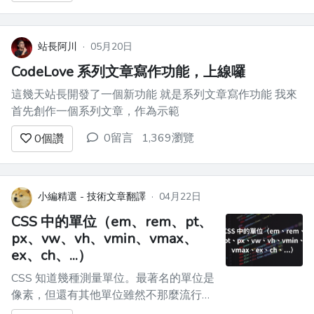
括文章、社交媒體貼文、論文、程式碼和
電子郵件，這使其成為各個層級的程式設
計師都興奮的工具。 > Open...
站長阿川
·
05月20日
CodeLove 系列文章寫作功能，上線囉
這幾天站長開發了一個新功能 就是系列文章寫作功能 我來
首先創作一個系列文章，作為示範
0留言
1,369瀏覽
0
個讚
小編精選 - 技術文章翻譯
·
04月22日
CSS 中的單位（em、rem、pt、
px、vw、vh、vmin、vmax、
ex、ch、...）
CSS 知道幾種測量單位。最著名的單位是
像素，但還有其他單位雖然不那麼流行，
但在某些用例中非常方便。 本文涵蓋相