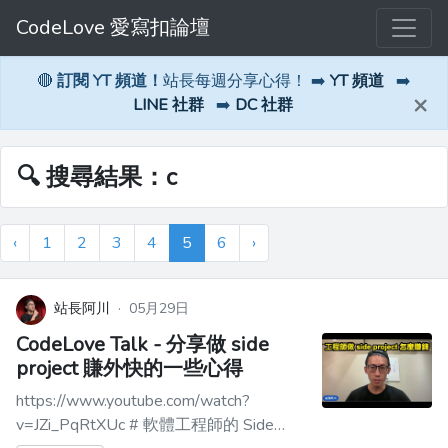
CodeLove 愛寫扣論壇
🔴
訂閱 YT 頻道！
站長每週分享心得！ ➡️
YT 頻道
➡️
×
LINE 社群
➡️
DC 社群
🔍 搜尋結果：c
‹
1
2
3
4
5
6
›
站長阿川
·
05月29日
CodeLove Talk - 分享做 side
project 賺外快的一些心得
https://www.youtube.com/watch?
v=JZi_PqRtXUc # 軟體工程師的 Side