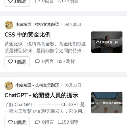
0留言
2,122瀏覽
1
個讚
用視口相對單位以完全覆蓋頁面 */ body {
height: 100vh; ...
小編精選 - 技術文章翻譯
·
09月28日
CSS 中的黃金比例
黃金比例，也稱為黃金數、黃金比例或甚
至是神聖比例，是兩個數字之間的特殊關
係，其大約等於 1.618。它常用希臘字母
0留言
897瀏覽
1
個讚
「phi」表示。值得注意的是，這個比例
與費波那契數列有著密切的聯繫—這是一
系列的數字，每個數字都是前兩個數字的
總和。費波那契數列以 0、1 開始，然後
小編精選 - 技術文章翻譯
·
05月22日
繼續：1、2、3、5、8、13、21...
ChatGPT - 給開發人員的提示
了解 ChatGPT： ----------- ChatGPT 是
一種人工智慧 (AI) 聊天機器人，它使用自
然語言處理來建立類人對話。這個語言模
0留言
1,253瀏覽
0
個讚
型可以回答問題並撰寫各種書面內容，包