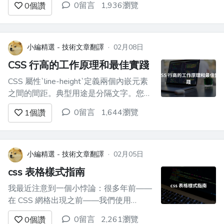
0留言
1,936瀏覽
0
個讚
對單位、絕對單位和視口單位。 |媒體|建
議|偶爾使用|不經常使用|不建議| |-----|-
-----------|--------------|-------------
-...
小編精選 - 技術文章翻譯
·
02月08日
CSS 行高的工作原理和最佳實踐
CSS 屬性`line-height`定義兩個內嵌元素
之間的間距。典型用途是分隔文字。您可
以看到人們將其與“前導”進行比較，“前
0留言
1,644瀏覽
1
個讚
導”是印刷術中使用的術語，指兩行文本
的基線之間的空間。 `line-height`工作方
式不同。它在文字上方和下方加入了空
間。 ![行距與行高](https:...
小編精選 - 技術文章翻譯
·
02月05日
css 表格樣式指南
我最近注意到一個小悖論：很多年前——
在 CSS 網格出現之前——我們使用
`<table>`來模擬網格佈局。現在我們*有
0留言
2,261瀏覽
0
個讚