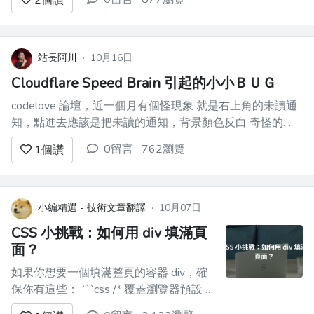
2
個讚
個人）都曾在某個時候編寫過類似的程式
碼。好訊息？重構是一項可以學習的技
能，乾淨的程式碼也是觸手可及的。 因
此，讓我們深入探討編寫乾淨程式碼的真
站長阿川
·
10月16日
正含義 - 不是抽象的、「只是使其整潔」
Cloudflare Speed Brain 引起的小小ＢＵＧ
類型...
codelove 論壇，近一個月有個怪現象 就是右上角的未讀通
知，點進去應該是把未讀的通知，背景顏色反白 奇怪的
是，近一個月，點進去，都是一般的顏色，表示已讀的意思
0留言
762瀏覽
1
個讚
這有點怪，經測試，本機不會這樣 觀察 developer console
network tab 發現是...
小編精選 - 技術文章翻譯
·
10月07日
CSS 小挑戰：如何用 div 填滿頁
面？
如果你想要一個填滿整頁的容器 div，確
保你有這些： ```css /* 覆蓋瀏覽器預設 */
html, body { margin: 0; padding: 0; } /* 使