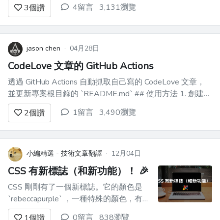
Project 生存學：從梗圖網站到藝文行事
4留言
3,131瀏覽
3
個讚
曆 > 本文整理自我在「愛寫扣論壇」第一
次直播的分享內容，講述我過去幾年打造
Side Project 的經驗與變現成效，給也
想...
jason chen
·
04月28日
CodeLove 文章的 GitHub Actions
透過 GitHub Actions 自動抓取自己寫的 CodeLove 文章，
並更新專案根目錄的 `README.md` ## 使用方法 1. 創建檔
案 `.github/workflows/codelove-updater.yml` 在專案中:
1留言
3,490瀏覽
2
個讚
```yaml name: Test...
小編精選 - 技術文章翻譯
·
12月04日
CSS 有新標誌（和新功能）！ 🎉
CSS 剛剛有了一個新標誌。它的顏色是
`rebeccapurple` ，一種特殊的顏色，有一
個你可能不知道的故事。 `rebeccapurple`
0留言
838瀏覽
1
個讚