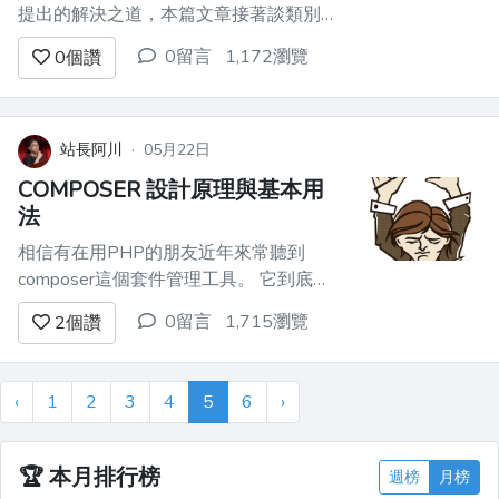
提出的解決之道，本篇文章接著談類別管
理的進階議題。 # 當類別名稱一樣... 當專
0留言
1,172瀏覽
0
個讚
案大了起來，有時候會有類別名稱重複的
問題。 假設今天要撰寫一個論壇模組，
提供討論區與留言板功能。 你一定很想
將討論區的文章與留言板的文章都命名類
站長阿川
·
05月22日
別為Arti...
COMPOSER 設計原理與基本用
法
相信有在用PHP的朋友近年來常聽到
composer這個套件管理工具。 它到底是
做什麼用的？又是為了解決什麼問題而存
0留言
1,715瀏覽
2
個讚
在呢？ 要瞭解這個，得先從歷史開始說
起...。 # PHP最早讀取套件的方法 初學
PHP時，最早會面對的問題之一就是
‹
1
2
3
4
5
6
›
require與include差別何在？ ...
🏆
本月排行榜
週榜
月榜