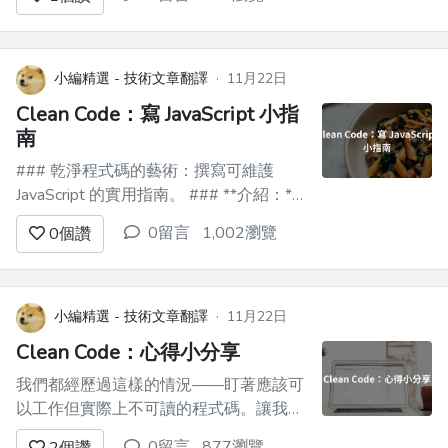
的故事 ------------------
`rebeccapurple`這個名字代表了 Web 開
發社群中的一個悲傷故事。該顏色 ( `...
小編精選 - 技術文章翻譯
·
11月22日
Clean Code：寫 JavaScript 小指
南
### 乾淨程式碼的藝術：撰寫可維護
JavaScript 的實用指南。 ### **介紹：**
編寫乾淨的程式碼不僅僅是一種美觀的選
0留言
1,002瀏覽
0
個讚
擇，它是減少錯誤、增強協作並確保軟體
專案的長期可維護性的基本實踐。本指南
探討了編寫乾淨 JavaScript 程式碼的原
則、實作和實用方法。 ###...
小編精選 - 技術文章翻譯
·
11月22日
Clean Code：心得小分享
我們都經歷過這樣的情況——盯著應該可
以工作但實際上不可讀的程式碼。讓我們
面對現實：每個開發人員（是的，我們每
0留言
877瀏覽