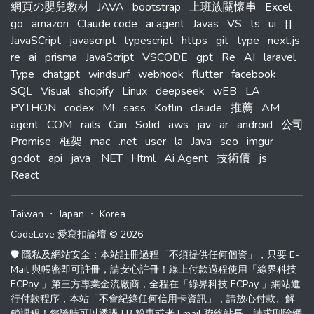
網頁の嬰兒教材
JAVA
bootstrap
上班族關懷串
Excel
go
amazon
Claude code
ai agent
Javas
VS
ts
ui
[]
JavaSCript
javascript
typescript
https
git
type
next.js
re
ai
prisma
JavaScript
VSCODE
gpt
Re
AI
laravel
Type
chatgpt
windsurf
webhook
flutter
facebook
SQL
Visual
shopify
Linux
deepseek
wEB
LA
PYTHON
codex
Ml
sass
Kotlin
claude
推薦
AM
agent
COM
rails
Can
Solid
aws
jav
ar
android
公司
Promise
框架
mac
.net
user
la
Java
seo
imgur
godot
api
java
.NET
Html
Ai Agent
技術債
js
React
Taiwan
・
Japan
・
Korea
CodeLove 愛寫扣論壇 © 2026
🛡️ 隱私及網站安全：本站註冊過程「不須提供任何個資」，只要 E-
Mail 與帳密即可註冊，請安心註冊！線上付款過程使用「綠界科技
ECPay 」第三方專業金流廠商，全程在「綠界科技 ECPay 」網站進
行付款程序，本站「不會紀錄任何信用卡資訊」，請放心付款、解
鎖課程！您隨時可以透過 FB 粉專或者 Email 聯絡站長，請求刪除網