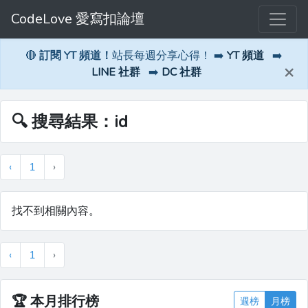
CodeLove 愛寫扣論壇
🔴
訂閱 YT 頻道！
站長每週分享心得！ ➡️
YT 頻道
➡️
×
LINE 社群
➡️
DC 社群
🔍 搜尋結果：id
‹
1
›
找不到相關內容。
‹
1
›
🏆
本月排行榜
週榜
月榜