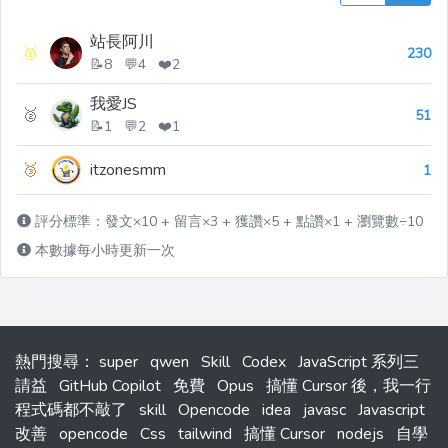
站長阿川
🥇
230
📝8 💬4 ❤️2
我愛JS
🥈
51
📝1 💬2 ❤️1
🥉
itzonesmm
1
評分標準：發文×10 + 留言×3 + 獲讚×5 + 點讚×1 + 瀏覽數÷10
本數據每小時更新一次
熱門搜尋
：
super
qwen
Skill
Codex
JavaScript 系列三
請益
GitHub Copilot
免費
Opus
搞懂 Cursor 後，我一行
程式碼都不敲了
skill
Opencode
idea
javasc
Javascript
改善
opencode
Css
tailwind
搞懂 Cursor
nodejs
自學