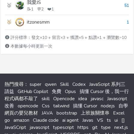
我愛JS
🥈
51
📝1 💬2 ❤️1
🥉
itzonesmm
1
評分標準：發文×10 + 留言×3 + 獲讚×5 + 點讚×1 + 瀏覽數÷10
本數據每小時更新一次
熱門搜尋
：
super
qwen
Skill
Codex
JavaScript 系列三
請益
GitHub Copilot
免費
Opus
搞懂 Cursor 後，我一行
程式碼都不敲了
skill
Opencode
idea
javasc
Javascript
改善
opencode
Css
tailwind
搞懂 Cursor
nodejs
自學
網頁の嬰兒教材
JAVA
bootstrap
上班族關懷串
Excel
go
amazon
Claude code
ai agent
Javas
VS
ts
ui
[]
JavaSCript
javascript
typescript
https
git
type
next.js