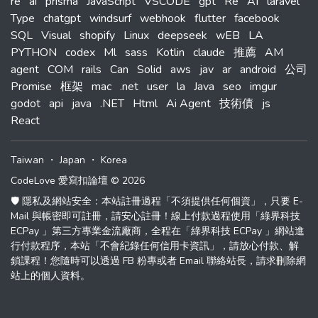
re
ai
prisma
JavaScript
VSCODE
gpt
Re
AI
laravel
Type
chatgpt
windsurf
webhook
flutter
facebook
SQL
Visual
shopify
Linux
deepseek
wEB
LA
PYTHON
codex
Ml
sass
Kotlin
claude
推薦
AM
agent
COM
rails
Can
Solid
aws
jav
ar
android
公司
Promise
框架
mac
.net
user
la
Java
seo
imgur
godot
api
java
.NET
Html
Ai Agent
技術債
js
React
Taiwan
・
Japan
・
Korea
CodeLove 愛寫扣論壇 © 2026
🛡️ 隱私及網站安全：本站註冊過程「不須提供任何個資」，只要 E-
Mail 與帳密即可註冊，請安心註冊！線上付款過程使用「綠界科技
ECPay 」第三方專業金流廠商，全程在「綠界科技 ECPay 」網站進
行付款程序，本站「不會紀錄任何信用卡資訊」，請放心付款、解
鎖課程！您隨時可以透過 FB 粉專或者 Email 聯絡站長，請求刪除網
站上的個人資料。