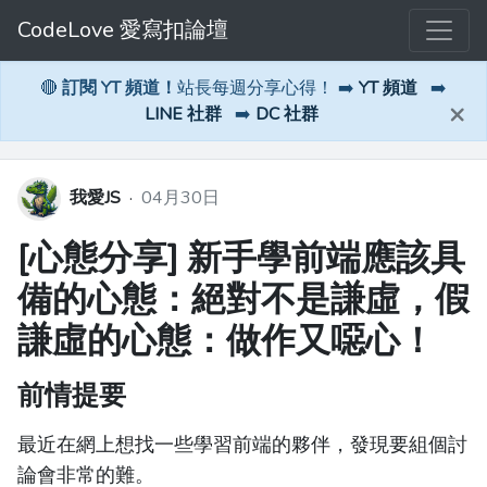
CodeLove 愛寫扣論壇
🔴
訂閱 YT 頻道！
站長每週分享心得！ ➡️
YT 頻道
➡️
×
LINE 社群
➡️
DC 社群
我愛JS
·
04月30日
[心態分享] 新手學前端應該具
備的心態：絕對不是謙虛，假
謙虛的心態：做作又噁心！
前情提要
最近在網上想找一些學習前端的夥伴，發現要組個討
論會非常的難。