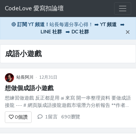
CodeLove 愛寫扣論壇
🔴
訂閱 YT 頻道！
站長每週分享心得！ ➡️
YT 頻道
➡️
×
LINE 社群
➡️
DC 社群
成語小遊戲
站長阿川
·
12月31日
想做個成語小遊戲
想練習做遊戲 反正都是用 ai 來寫 開一串整理資料 要做成語
接龍 --- # 網頁版成語接龍遊戲市場潛力分析報告 **作者：
** Manus AI **日期：** 2025年12月31日 ## 摘要 本報告
1留言
690瀏覽
0
個讚
旨在深入分析網頁版成語接龍遊戲的市場潛力，...