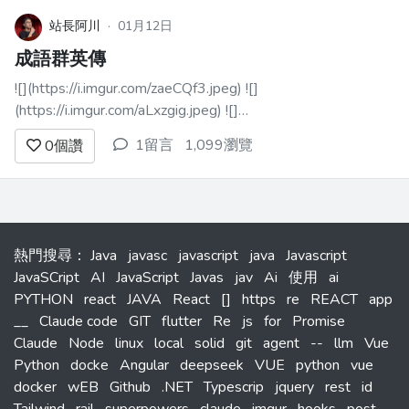
站長阿川
·
01月12日
成語群英傳
![](https://i.imgur.com/zaeCQf3.jpeg) ![]
(https://i.imgur.com/aLxzgig.jpeg) ![]
(https://i.imgur.com/6gSHJup.jpeg)
1留言
1,099瀏覽
0
個讚
熱門搜尋
：
Java
javasc
javascript
java
Javascript
JavaSCript
AI
JavaScript
Javas
jav
Ai
使用
ai
PYTHON
react
JAVA
React
[]
https
re
REACT
app
__
Claude code
GIT
flutter
Re
js
for
Promise
Claude
Node
linux
local
solid
git
agent
--
llm
Vue
Python
docke
Angular
deepseek
VUE
python
vue
docker
wEB
Github
.NET
Typescrip
jquery
rest
id