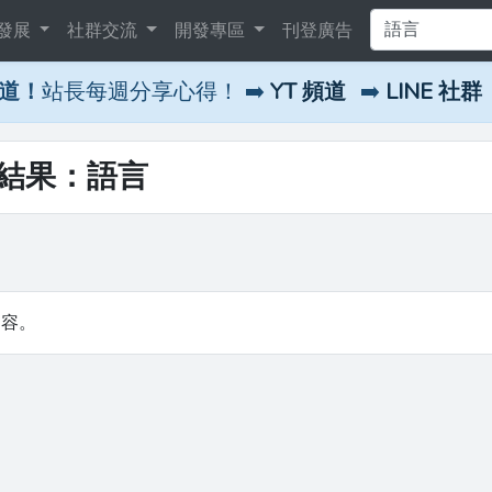
發展
社群交流
開發專區
刊登廣告
頻道！
站長每週分享心得！ ➡️
YT 頻道
➡️
LINE 社群
尋結果：語言
內容。