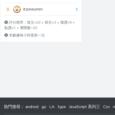
🥉
itzonesmm
1
評分標準：發文×10 + 留言×3 + 獲讚×5 +
點讚×1 + 瀏覽數÷10
本數據每小時更新一次
熱門搜尋
：
android
go
LA
type
JavaScript 系列三
Css
n