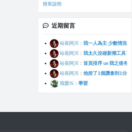
簡單說明
近期留言
站長阿川：
我一人為主 少數情況會
站長阿川：
我太久沒碰新潮工具了..
站長阿川：
首頁排序 ux 我之後
站長阿川：
他按了1個讚拿到1分
我愛JS：
學習