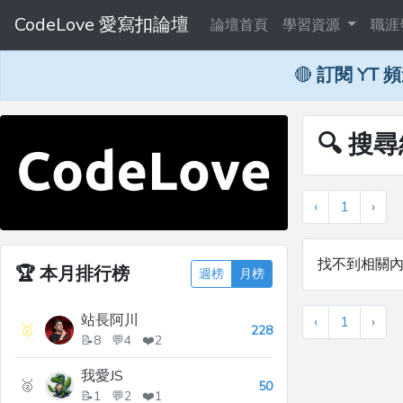
CodeLove 愛寫扣論壇
論壇首頁
學習資源
職涯
🔴
訂閱 YT 
🔍 搜
‹
1
›
找不到相關
🏆
本月排行榜
週榜
月榜
站長阿川
‹
1
›
🥇
228
📝8 💬4 ❤️2
我愛JS
🥈
50
📝1 💬2 ❤️1