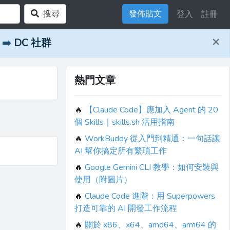
搜尋
發佈貼文
登入
註冊
×
➡️
DC 社群
熱門文章
🔥
【Claude Code】應加入 Agent 的 20
個 Skills｜skills.sh 活用指南
🔥
WorkBuddy 從入門到精通：一句話讓
AI 幫你搞定所有繁瑣工作
🔥
Google Gemini CLI 教學：如何安裝與
使用（附圖片）
🔥
Claude Code 進階：用 Superpowers
打造可靠的 AI 開發工作流程
🔥
關於 x86、x64、amd64、arm64 的