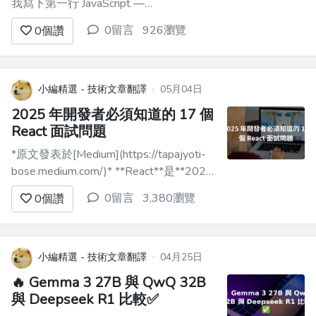
我寫下第一行 JavaScript —
`console.log("Hello World")` — 時，我並
0留言
926瀏覽
0
個讚
沒有意識到我正步入一個變化速度比我預
想的更快的世界。當時的 Web 開發主要
是關於 jQuery、靜態網站，也許還會使
用...
小編精選 - 技術文章翻譯
·
05月04日
2025 年開發者必須知道的 17 個
React 面試問題
*原文發表於[Medium](https://tapajyoti-
bose.medium.com/)* **React**是**2025
年前端開發人員**最需要的技能之一。如
0留言
3,380瀏覽
0
個讚
果您正在準備**2025 年**的**React**開
發人員面試，那麼掌握最新的最佳實踐、
模式和概念至關重要。 ...
小編精選 - 技術文章翻譯
·
04月25日
🔥 Gemma 3 27B 與 QwQ 32B
與 Deepseek R1 比較✅