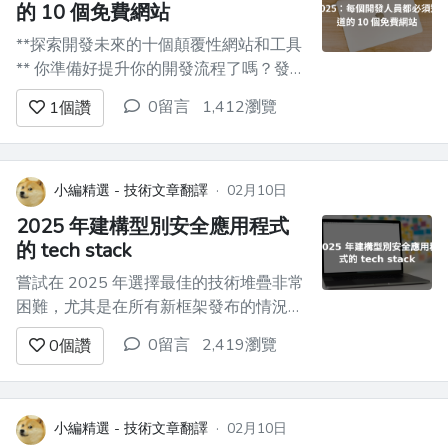
的 10 個免費網站
**探索開發未來的十個顛覆性網站和工具
** 你準備好提升你的開發流程了嗎？發現
十個每位開發者都應該收藏的基本網站和
0留言
1,412瀏覽
1
個讚
工具。這些資源承諾能夠節省時間，激發
創意，提高生產力。讓我們馬上開始吧！
🎯👇 --- ### 1. [Template0]
(http://template0.com/)...
小編精選 - 技術文章翻譯
·
02月10日
2025 年建構型別安全應用程式
的 tech stack
嘗試在 2025 年選擇最佳的技術堆疊非常
困難，尤其是在所有新框架發布的情況
下。 這不僅僅是類型安全。您還需要良
0留言
2,419瀏覽
0
個讚
好的效能、可擴展性、開發人員體驗
(DX) 和體面的社區，這樣您就不會陷入
困境。 今天，我們將了解為什麼
Next.js（前端）和 Encore.ts（後端）可
小編精選 - 技術文章翻譯
·
02月10日