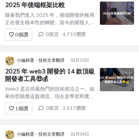
能是現代開發人員...
2025 年後端框架比較
隨著我們進入 2025 年，後端開發的格局
正在發生根本性的轉變。當今的開發人員
面臨著更複雜的決策，需要平衡傳統的穩
0留言
4,733瀏覽
0
個讚
定性和現代的效能需求。 ### 為什麼
2025 年框架選擇至關重要 選擇正確的後
端框架的風險從未如此高。隨著人工智慧
應用、即時處理要求和微服務架構的爆炸
小編精選 - 技術文章翻譯
·
02月10日
性增長，您的框架選擇...
2025 年 web3 開發的 14 款頂級
開發者工具🤑💰
Web3 是目前最熱門的技術前沿之一。如
果你想順應這股潮流，現在是學習和實現
你的想法的最佳時機。這個領域正在進行
0留言
2,517瀏覽
1
個讚
大量工作，最好的事情是，這是唯一一個
對來自各種背景的人才最歡迎的領域。
然而，找到優秀的 web3 開發工具來建立
和學習可能非常具有挑戰性。 因此，我
小編精選 - 技術文章翻譯
·
02月04日