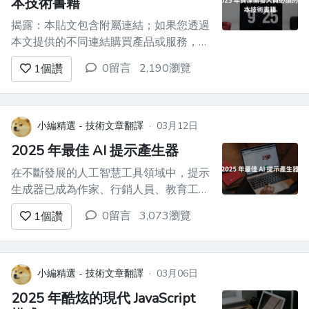
本技術書籍
揭露：本貼文包含附屬連結；如果您透過
本文提供的不同連結購買產品或服務，我
可能會收到報酬。 ![適合資深開發人員和
0留言
2,190瀏覽
1
個讚
DevOps 的最佳技術書籍](https://dev-to-
uploads.s3.amazonaws.com/uploads/articles/gflqn2bwpluzkond
小編精選 - 技術文章翻譯
·
03月12日
2025 年最佳 AI 提示產生器
在不斷發展的人工智慧工具領域中，提示
生成器已成為作家、行銷人員、教育工作
者和創意專業人士的重要夥伴。這些專門
0留言
3,073瀏覽
1
個讚
的工具有助於彌合人類創造力和人工智慧
能力之間的差距，提供結構化的指導，將
模糊的想法轉化為強大的、有針對性的提
示。 作為一個花了無數時間盯著空白螢
小編精選 - 技術文章翻譯
·
03月06日
幕的人，我開始意識到正確的提示可以帶
2025 年酷炫的現代 JavaScript
來多大...