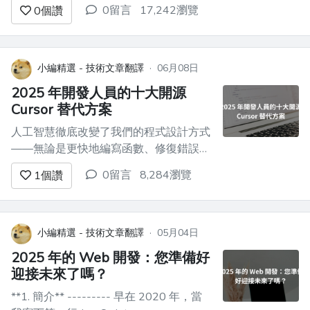
用且易於整合的 API。所以，我花了一些
0留言
17,242瀏覽
0
個讚
時間研究和測試了 2025 年的各種公共
API。無論你是在建立業餘專案、原型，
還是只是進行實驗，這 10 個免費 API 都
絕對值得一試。 為什麼要使用免費公共
小編精選 - 技術文章翻譯
·
06月08日
API？ -...
2025 年開發人員的十大開源
Cursor 替代方案
人工智慧徹底改變了我們的程式設計方式
——無論是更快地編寫函數、修復錯誤，
還是自動化繁瑣的任務。 Cursor 是這個
0留言
8,284瀏覽
1
個讚
領域最出色的工具之一，它將強大的人工
智慧直接引入到您的開發工作流程中。然
而，儘管 Cursor 非常實用，但並非所有
人都願意依賴閉源工具。無論是出於控制
小編精選 - 技術文章翻譯
·
05月04日
權、隱私考慮，還是僅僅出於對開源...
2025 年的 Web 開發：您準備好
迎接未來了嗎？
**1. 簡介** --------- 早在 2020 年，當