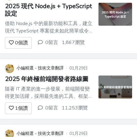
收集了一份可用於建立酷炫專...
2025 現代 Node.js + TypeScript
設定
借助 Node.js 中的最新功能和工具，建立
現代 TypeScript 專案從未如此簡單或令人
興奮。本指南將向您展示如何利用最新的
0留言
1,867瀏覽
0
個讚
Node.js 功能來建立輕量級高效的開發工
作流程。 為什麼選擇這種設定？ --------
-- 此設定透過利用以下內容強調簡單性，
本機功能和最小依賴性...
小編精選 - 技術文章翻譯
·
01月29日
2025 年終極前端開發者路線圖
隨著 IT 產業的進一步發展，前端開發變
得更加活躍，採用最先進的工具、框架和
人工智慧的進步。如果您打算在 2025 年
0留言
11,253瀏覽
1
個讚
進入該行業或在該行業取得進步，本路線
圖將引導您了解必要的知識、資源和趨
勢，以便在快速發展的前端開發行業中保
持領先地位。 --- 1.**掌握基礎** --------
小編精選 - 技術文章翻譯
·
01月29日