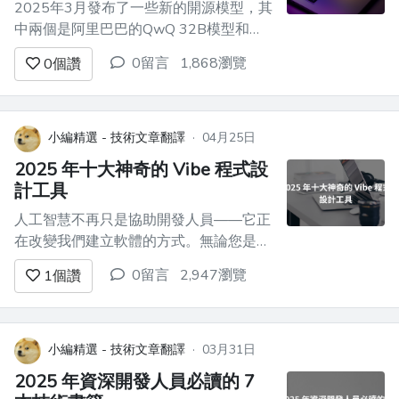
2025年3月發布了一些新的開源模型，其
中兩個是阿里巴巴的QwQ 32B模型和谷
歌的新Gemma 3 27B模型，據說它們擅
0留言
1,868瀏覽
0
個讚
長推理。 🤔 讓我們看看這些模型彼此之
間以及與最好的開源推理模型之一
Deepseek R1 模型之間的比較。 ![火
GIF](https://media4.gi...
小編精選 - 技術文章翻譯
·
04月25日
2025 年十大神奇的 Vibe 程式設
計工具
人工智慧不再只是協助開發人員——它正
在改變我們建立軟體的方式。無論您是獨
立的駭客、新創工程師還是企業團隊的一
0留言
2,947瀏覽
1
個讚
員，現在都有與您的工作流程相符的 AI
工具。最好的系統不僅僅是自動執行任
務；它們感覺直觀、情境感知並且非常有
效率。 --- 為什麼這些工具在2025年很
小編精選 - 技術文章翻譯
·
03月31日
重要 ---------...
2025 年資深開發人員必讀的 7