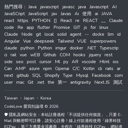
熱門搜尋
：
Java
javascript
javasc
java
Javascript
AI
JavaSCript
JavaScript
jav
Javas
Ai
使用
ai
JAVA
react
https
PYTHON
[]
React
re
REACT
__
Claude
code
Re
app
flutter
Promise
GIT
js
for
linux
Claude
Node
git
local
solid
agent
--
docke
llm
id
Angular
Vue
deepseek
Tailwind
VUE
superpowers
claude
python
Python
imgur
docker
.NET
Typescrip
ci
rail
vue
wEB
Github
COM
hooks
jquery
rest
side
seo
post
cursor
Ml
py
AR
vscode
Html
ios
Can
AMP
azure
npm
Openai
C/C
Kotlin
cli
rails
ar
next
github
SQL
Shopify
Type
Mysql
Facebook
com
user
mac
Git
.net
the
第一
antigravity
Next.JS
測試
Taiwan
・
Japan
・
Korea
CodeLove 愛寫扣論壇 © 2026
🛡️ 隱私及網站安全：本站註冊過程「不須提供任何個資」，只要 E-
Mail 與帳密即可註冊，請安心註冊！線上付款過程使用「綠界科技
ECPay 」第三方專業金流廠商，全程在「綠界科技 ECPay 」網站進