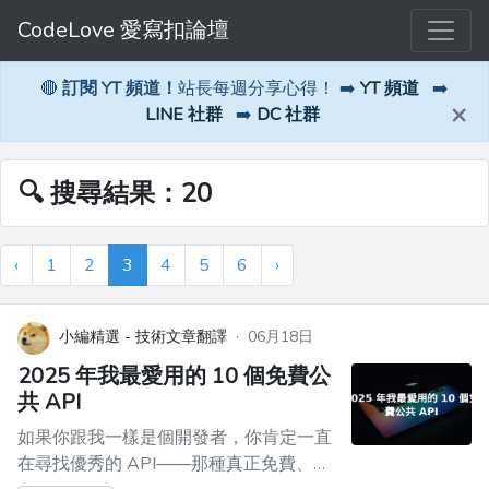
CodeLove 愛寫扣論壇
🔴
訂閱 YT 頻道！
站長每週分享心得！ ➡️
YT 頻道
➡️
×
LINE 社群
➡️
DC 社群
🔍 搜尋結果：20
‹
1
2
3
4
5
6
›
小編精選 - 技術文章翻譯
·
06月18日
2025 年我最愛用的 10 個免費公
共 API
如果你跟我一樣是個開發者，你肯定一直
在尋找優秀的 API——那種真正免費、實