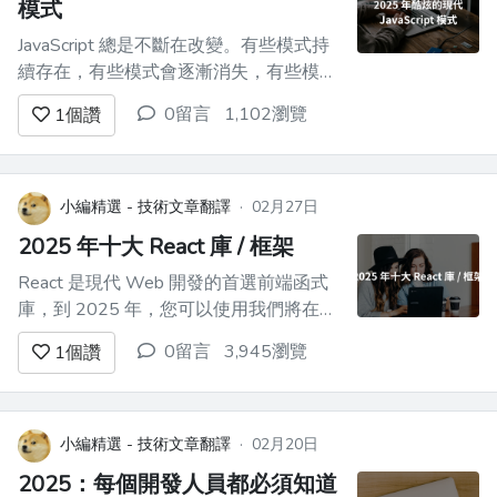
模式
JavaScript 總是不斷在改變。有些模式持
續存在，有些模式會逐漸消失，有些模式
會演變成我們從未見過的東西。 以下是
0留言
1,102瀏覽
1
個讚
JavaScript 模式的**細分**。 ### 1.**模
式匹配（早期提案階段，但很有前景）**
想想`switch`語句——但要更好。模式匹
配受到 Has...
小編精選 - 技術文章翻譯
·
02月27日
2025 年十大 React 庫 / 框架
React 是現代 Web 開發的首選前端函式
庫，到 2025 年，您可以使用我們將在本
文中探索的生態系統中的一些強大工具。
0留言
3,945瀏覽
1
個讚
無論您是經驗豐富的開發人員還是剛起
步，使用正確的函式庫都可以節省時間、
優化效能並增強使用者體驗。 在本文
中，我們將探討**2025 年排名前 10 名
小編精選 - 技術文章翻譯
·
02月20日
的 Reac...
2025：每個開發人員都必須知道