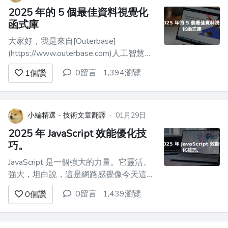
-...
2025 年的 5 個最佳資料視覺化
函式庫
大家好，我是來自[Outerbase]
(https://www.outerbase.com)人工智慧資
料平台的 Brandon。正如您可能想像的那
0留言
1,394瀏覽
1
個讚
樣，我有幸處理大量資料。就像大多數理
智的人一樣，我更喜歡以圖表的形式視覺
化我的資料，而不是整天瀏覽表格、行和
列（儘管這些人確實存在）。 與大多數
小編精選 - 技術文章翻譯
·
01月29日
B...
2025 年 JavaScript 效能優化技
巧。
JavaScript 是一個強大的力量。它靈活、
強大，坦白說，這是網路感覺像今天這樣
具有互動性的最大原因之一。但能力越
0留言
1,439瀏覽
0
個讚
大，責任也越大（不要發布臃腫、滯後的
程式碼）。 2025 年，遊戲不再只是編寫
有效的程式碼，而是編寫快速執行的程式