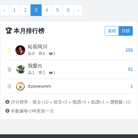
在本文中，我將向您介紹 5 個供後端開發
‹
1
2
3
4
5
6
›
人員在 2025 年使用的開源工具。 有些
是新的，有些已經存在...
🏆
本月排行榜
週榜
月榜
站長阿川
🥇
255
📝8 💬4 ❤️3
我愛JS
🥈
51
📝1 💬2 ❤️1
🥉
itzonesmm
1
評分標準：發文×10 + 留言×3 + 獲讚×5 + 點讚×1 + 瀏覽數÷10
本數據每小時更新一次