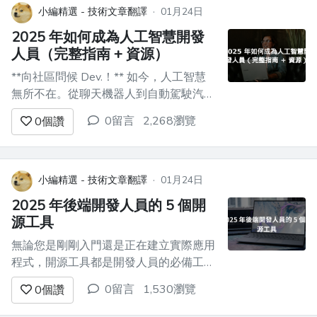
碼。用戶要求速度。如果您的應用程式的
小編精選 - 技術文章翻譯
·
01月24日
載入時間比他們預期的時間長...
2025 年如何成為人工智慧開發
人員（完整指南 + 資源）
**向社區問候 Dev.！** 如今，人工智慧
無所不在。從聊天機器人到自動駕駛汽
車，人工智慧為我們今天看到的一些最酷
0留言
2,268瀏覽
0
個讚
的技術提供了動力。如果您想知道如何進
入這個令人興奮的領域，那麼您來對地方
了。在本指南中，我將解釋什麼是人工智
慧、為什麼它如此重要，以及如何開始成
小編精選 - 技術文章翻譯
·
01月24日
為人工智慧開發人員的旅程。 ...
2025 年後端開發人員的 5 個開
源工具
無論您是剛剛入門還是正在建立實際應用
程式，開源工具都是開發人員的必備工
具。它們使開發過程更加順暢、更快且更
0留言
1,530瀏覽
0
個讚
具協作性。 有這麼多可用的選項，找到
適合工作的工具比以往任何時候都容易。