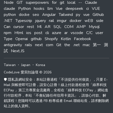
Node
GIT
superpowers
for
git
local
--
Claude
claude
Python
hooks
llm
Vue
deepseek
ci
VUE
python
docke
seo
Angular
Tailwind
py
vue
Github
.NET
Typescrip
jquery
rail
imgur
docker
wEB
side
Can
cursor
rest
Ml
AR
SQL
COM
AMP
Mysql
npm
Html
ios
post
cli
azure
ar
vscode
C/C
user
Type
Openai
github
Shopify
Kotlin
Facebook
antigravity
rails
next
com
Git
the
.net
mac
第一
測
試
Next.JS
Taiwan
・
Japan
・
Korea
CodeLove 愛寫扣論壇 © 2026
🛡️ 隱私及網站安全：本站註冊過程「不須提供任何個資」，只要 E-
Mail 與帳密即可註冊，請安心註冊！線上付款過程使用「綠界科技
ECPay 」第三方專業金流廠商，全程在「綠界科技 ECPay 」網站進
行付款程序，本站「不會紀錄任何信用卡資訊」，請放心付款、解
鎖課程！您隨時可以透過 FB 粉專或者 Email 聯絡站長，請求刪除網
站上的個人資料。