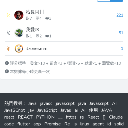
站長阿川
🥇
221
📝7 💬4 ❤️3
我愛JS
🥈
51
📝1 💬2 ❤️1
🥉
itzonesmm
1
評分標準：發文×10 + 留言×3 + 獲讚×5 + 點讚×1 + 瀏覽數÷10
本數據每小時更新一次
熱門搜尋
：
Java
javasc
javascript
java
Javascript
AI
JavaSCript
jav
JavaScript
Javas
ai
Ai
使用
JAVA
react
REACT
PYTHON
__
https
re
React
[]
Claude
code
flutter
app
Promise
Re
js
linux
agent
id
solid