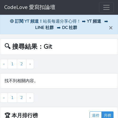
CodeLove 愛寫扣論壇
🔴
訂閱 YT 頻道！
站長每週分享心得！ ➡️
YT 頻道
➡️
×
LINE 社群
➡️
DC 社群
🔍 搜尋結果：Git
‹
1
2
›
找不到相關內容。
‹
1
2
›
🏆
本月排行榜
週榜
月榜