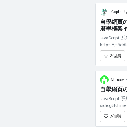
AppleLil
自學網頁の
麼學框架 
JavaScript
https://jsfiddle
七：第2...
2
個讚
Chrissy
自學網頁の
JavaScript 系列二
side.glitch.me/ JavaScript 系列二：第2課 ── 從 DOM 樹移除元素、動態加上 oncli
https://cake-p
2
個讚