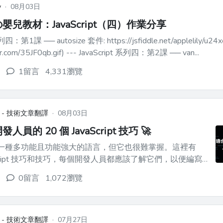
y
·
08月03日
嬰兒教材：JavaScript（四）作業分享
列四：第1課 ── autosize 套件: https://jsfiddle.net/applelily/u24xe
(https://i.imgur.com/35JF0qb.gif) --- JavaScript 系列四：第2課 ── van...
1留言
4,331瀏覽
 - 技術文章翻譯
·
08月03日
員的 20 個 JavaScript 技巧 🚀
ipt 是一種多功能且功能強大的語言，但它也很難掌握。這裡有
vaScript 技巧和技巧，每個開發人員都應該了解它們，以便編寫
率的程式碼並改進他們的開發工作流程。 🌟 請訂閱我的
0留言
1,072瀏覽
(https://www.youtube.co...
 - 技術文章翻譯
·
07月27日