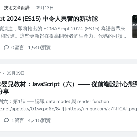
 - 技術文章翻譯
·
09月13日
ipt 2024 (ES15) 中令人興奮的新功能
t 持續演進，即將推出的 ECMAScript 2024 (ES15) 為語言帶來
性和改進。這些更新旨在提高開發者的生產力、代碼的可讀性
們探討 ES15 中一些最值得注意的新增功能。 ## 1. 增
0留言
1,540瀏覽
強的字串操作 ES15 引入了新的字串操作方法...
y
·
09月09日
嬰兒教材：JavaScript（六）—— 從前端設計心
分享
系列六：第1課 ── 認識 data model 與 render function
1留言
4,215瀏覽