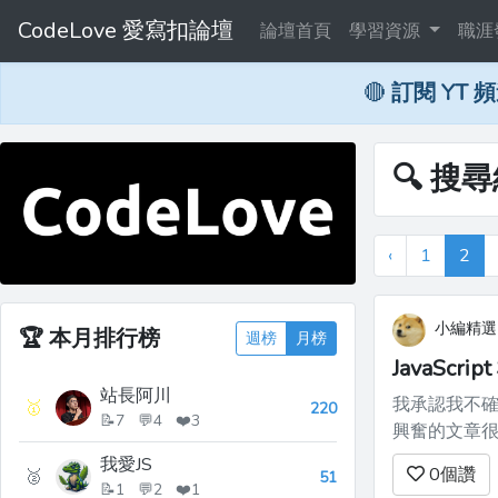
CodeLove 愛寫扣論壇
論壇首頁
學習資源
職涯
🔴
訂閱 YT 
🔍 搜尋
‹
1
2
小編精選
🏆
本月排行榜
週榜
月榜
JavaScri
站長阿川
我承認我不
🥇
220
📝7 💬4 ❤️3
興奮的文章很容易
知事物的探
我愛JS
0
個讚
🥈
51
時候了。他們有。但有
📝1 💬2 ❤️1