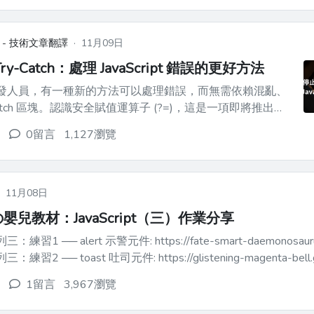
更簡單...
 - 技術文章翻譯
·
11月09日
y-Catch：處理 JavaScript 錯誤的更好方法
ipt 開發人員，有一種新的方法可以處理錯誤，而無需依賴混亂、
-catch 區塊。認識安全賦值運算子 (?=)，這是一項即將推出的
JavaScript 中的錯誤處理更簡單、更清晰、更易於管理。讓
0留言
1,127瀏覽
我們來分析一下它是如何運作的以及為什麼它值得使用。 Try...
·
11月08日
嬰兒教材：JavaScript（三）作業分享
系列三：練習1 ── alert 示警元件: https://fate-smart-daemonosaurus
列三：練習2 ── toast 吐司元件: https://glistening-magenta-bell.gli
1留言
3,967瀏覽