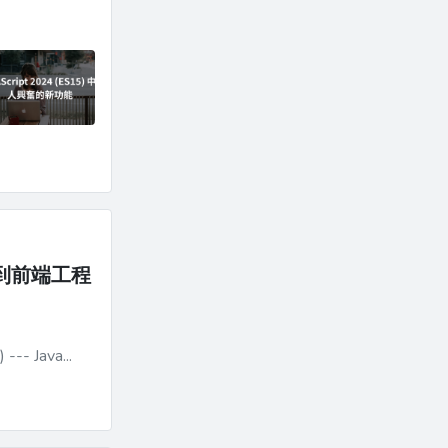
態到前端工程
https://jsfiddle.net/applelily/01wcpg6e/8/ ![](https://i.imgur.com/k7NTCAT.png) --- Java...