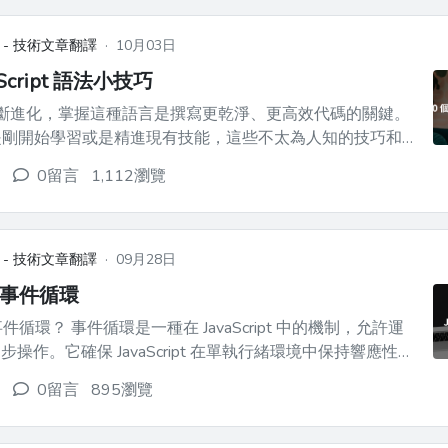
 - 技術文章翻譯
·
10月03日
aScript 語法小技巧
ipt 不斷進化，掌握這種語言是撰寫更乾淨、更高效代碼的關鍵。
你是剛開始學習或是精進現有技能，這些不太為人知的技巧和
的 JavaScript。🚀🔍 ## 1. 無需臨時變數交換
0留言
1,112瀏覽
碼中，交換變數是一個常見需求，而 JavaScri...
 - 技術文章翻譯
·
09月28日
pt 事件循環
avaScript 中的機制，允許運
操作。它確保 JavaScript 在單執行緒環境中保持響應性且
執行。 ### 事件循環如何運作？ 1. **單執
0留言
895瀏覽
aScript 是 `單...