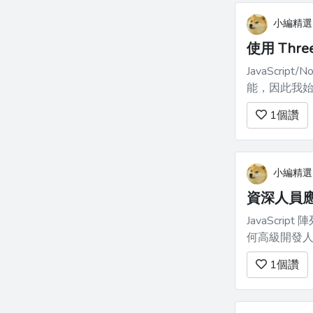
小編精選
使用 Thr
JavaScr
能，因此我
3D 圖形，則沒有
1
個讚
小編精選
資深人員應該
JavaScr
何高級開發
更簡潔的程
1
個讚
個高級開發人員都應該精
道](ht...