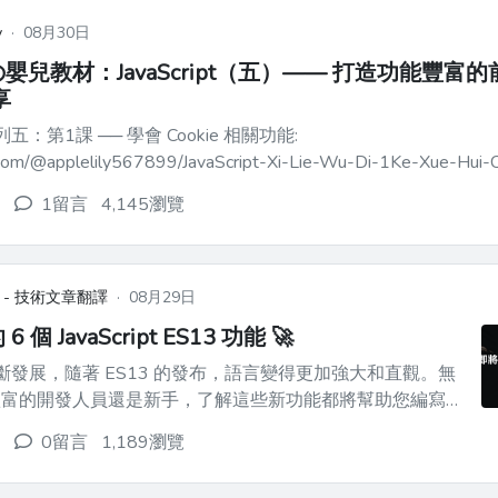
y
·
08月30日
嬰兒教材：JavaScript（五）—— 打造功能豐富
享
t 系列五：第1課 ── 學會 Cookie 相關功能:
it.com/@applelily567899/JavaScript-Xi-Lie-Wu-Di-1Ke-Xue-Hui-
g ![](https:...
1留言
4,145瀏覽
 - 技術文章翻譯
·
08月29日
個 JavaScript ES13 功能 🚀
ipt 不斷發展，隨著 ES13 的發布，語言變得更加強大和直觀。無
豐富的開發人員還是新手，了解這些新功能都將幫助您編寫更
 簡化的類別欄位聲明 **ES13 之前：
0留言
1,189瀏覽
欄位需要在建構函式中使用樣板程式碼，導致程式碼重複...