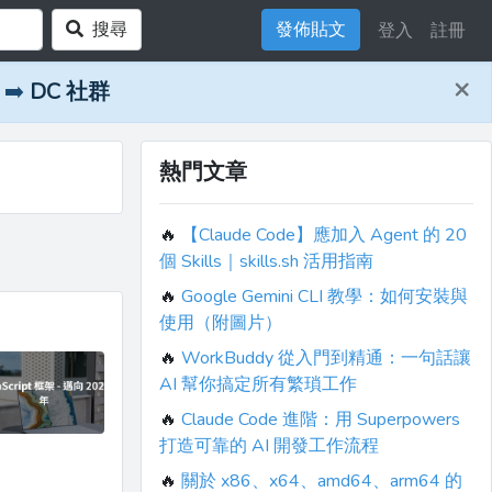
搜尋
發佈貼文
登入
註冊
×
➡️
DC 社群
熱門文章
🔥
【Claude Code】應加入 Agent 的 20
個 Skills｜skills.sh 活用指南
🔥
Google Gemini CLI 教學：如何安裝與
使用（附圖片）
🔥
WorkBuddy 從入門到精通：一句話讓
AI 幫你搞定所有繁瑣工作
🔥
Claude Code 進階：用 Superpowers
打造可靠的 AI 開發工作流程
🔥
關於 x86、x64、amd64、arm64 的