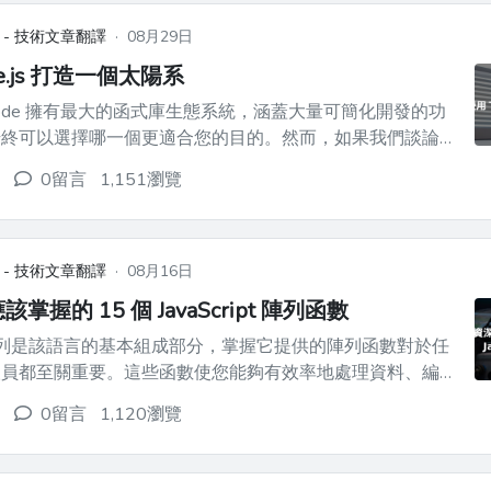
 - 技術文章翻譯
·
08月29日
ee.js 打造一個太陽系
ipt/Node 擁有最大的函式庫生態系統，涵蓋大量可簡化開發的功
始終可以選擇哪一個更適合您的目的。然而，如果我們談論
那麼多很酷的選擇，而[Three.js](https://threejs.org/)可
0留言
1,151瀏覽
能是其中最好的，並且擁有最大的社區。 那麼讓我...
 - 技術文章翻譯
·
08月16日
掌握的 15 個 JavaScript 陣列函數
ipt 陣列是該語言的基本組成部分，掌握它提供的陣列函數對於任
人員都至關重要。這些函數使您能夠有效率地處理資料、編寫
式碼並輕鬆實現高級功能。在這篇文章中，我們將深入研究每
0留言
1,120瀏覽
通的 15 個陣列函數。 請訂閱我的 [YouTube 頻