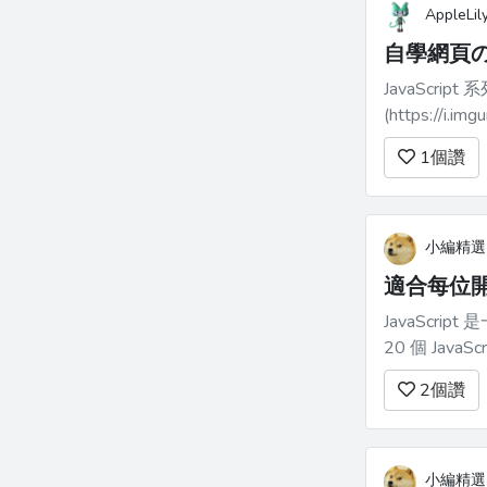
AppleLil
自學網頁の
JavaScript 系
1
個讚
小編精選
適合每位開發人
JavaScr
20 個 Ja
更清晰、更有效
2
個讚
[YouTube 頻道]
小編精選