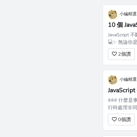
小編精選
10 個 Jav
JavaScr
💻✨ 無論
小貼士將幫助你撰寫更聰明
2
個讚
變數 在編
小編精選
JavaScri
### 什麼是事件循環？ 事件循環是一種在 J
行時處理非同步
無阻塞，通過管理多個任務的
0
個讚
行緒執行**: Jav