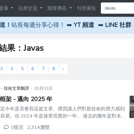
發展
社群交流
開發專區
刊登廣告
頻道！
站長每週分享心得！ ➡️
YT 頻道
➡️
LINE 社群
結果：Javas
3
4
5
6
7
8
›
 - 技術文章翻譯
·
01月11日
pt 框架 - 邁向 2025 年
確定今年是否會寫這篇文章。撰寫讓人們對新技術的潛力感到
。但 2024 年是接受現實的一年。 過去的幾年是對未
索。我們興奮地進入了今年。終於到了對這些進步進行改進的
0留言
2,314瀏覽
一點是非常清楚的： > 對簡單性的追求並沒有讓