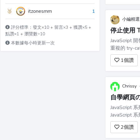
Web 開發變得
🥉
itzonesmm
1
小編精選
評分標準：發文×10 + 留言×3 + 獲讚×5 +
停止使用 Tr
點讚×1 + 瀏覽數÷10
JavaScr
本數據每小時更新一次
重複的 try
功能，有望使 
1
個讚
Chrissy
自學網頁の
JavaScript 
JavaScript 系
2
個讚