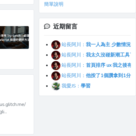
簡單說明
近期留言
站長阿川：
我一人為主 少數情況會
站長阿川：
我太久沒碰新潮工具了..
站長阿川：
首頁排序 ux 我之後
站長阿川：
他按了1個讚拿到1分
我愛JS：
學習
.glitch.me/
...