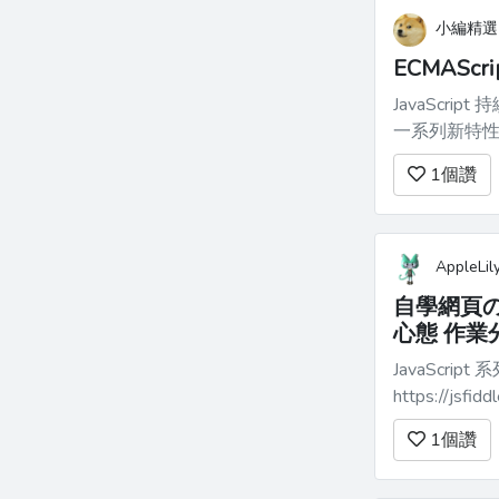
小編精選
ECMAScr
JavaScrip
一系列新特
和整體性能。讓我
1
個讚
AppleLil
自學網頁の
心態 作業
JavaScript 
1
個讚