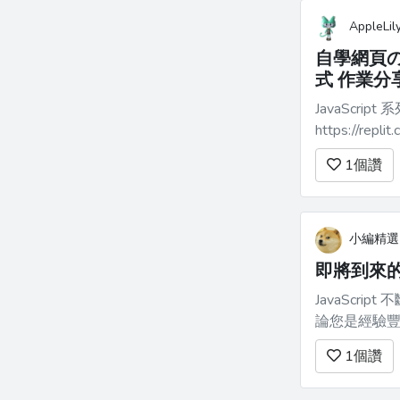
AppleLil
自學網頁の
式 作業分
JavaScrip
https://repl
Guan-Gong-Nen
1
個讚
小編精選
即將到來的 6 
JavaScr
論您是經驗
清晰、更有效率的程式碼。 ### 1.
1
個讚
**宣告類別