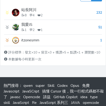
站長阿川
🥇
232
📝8 💬4 ❤️2
我愛JS
🥈
51
📝1 💬2 ❤️1
🥉
itzonesmm
1
評分標準：發文×10 + 留言×3 + 獲讚×5 + 點讚×1 + 瀏覽數÷10
本數據每小時更新一次
熱門搜尋
：
qwen
super
Skill
Codex
Opus
免費
Javascript
JavaSCript
搞懂 Cursor 後，我一行程式碼都不敲
了
javasc
Opencode
請益
GitHub Copilot
idea
type
skill
JavaScript
Re
JavaScript 系列三
JAVA
opencode