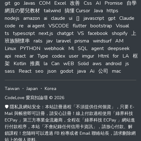
git
go
Javas
COM
Excel
改善
Css
AI
Promise
自學
網頁の嬰兒教材
tailwind
搞懂 Cursor
Java
https
nodejs
amazon
ai
claude
ui
[]
javascript
gpt
Claude
code
re
ai agent
VSCODE
flutter
bootstrap
Visual
ts
typescript
next.js
chatgpt
VS
facebook
shopify
上
班族關懷串
rails
jav
laravel
prisma
windsurf
AM
Linux
PYTHON
webhook
Ml
SQL
agent
deepseek
api
react
ar
Type
codex
user
imgur
Html
for
LA
框
架
Kotlin
推薦
la
Can
wEB
Solid
aws
android
js
sass
React
seo
json
godot
java
Ai
公司
mac
Taiwan
・
Japan
・
Korea
CodeLove 愛寫扣論壇 © 2026
🛡️ 隱私及網站安全：本站註冊過程「不須提供任何個資」，只要 E-
Mail 與帳密即可註冊，請安心註冊！線上付款過程使用「綠界科技
ECPay 」第三方專業金流廠商，全程在「綠界科技 ECPay 」網站進
行付款程序，本站「不會紀錄任何信用卡資訊」，請放心付款、解
鎖課程！您隨時可以透過 FB 粉專或者 Email 聯絡站長，請求刪除網
站上的個人資料。