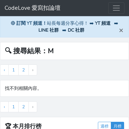
CodeLove 愛寫扣論壇
🔴
訂閱 YT 頻道！
站長每週分享心得！ ➡️
YT 頻道
➡️
×
LINE 社群
➡️
DC 社群
🔍 搜尋結果：M
‹
1
2
›
找不到相關內容。
‹
1
2
›
🏆
本月排行榜
週榜
月榜