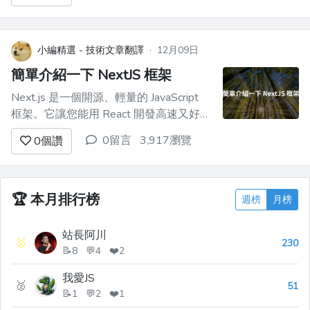
小編精選 - 技術文章翻譯
·
12月09日
簡單介紹一下 NextJS 框架
Next.js 是一個開源、輕量的 JavaScript
框架。它讓您能用 React 開發高速又好用
的 Web 應用程式與靜態網站。 這篇文章
0留言
3,917瀏覽
0
個讚
簡單介紹一下這個框架！ - 原文出處：
https://dev.to/documatic/why-use-nextjs-
mn3 # 簡介 ...
🏆
本月排行榜
週榜
月榜
站長阿川
🥇
230
📝8 💬4 ❤️2
我愛JS
🥈
51
📝1 💬2 ❤️1