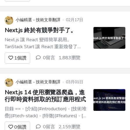
了，而且壞得毫無道理。某個重新導向沒
作用。lint 在建置流程裡悄悄消失了。某
條 API 路由在第一次真正的請求時就拋
小編精選 - 技術文章翻譯
·
02月17日
錯。我兩週前寫的...
Next.js 終於有競爭對手了。
Next.js 讓 React 變得簡單易用。
TanStack Start 讓 React 重新煥發了
React 的活力。 如果你正在為2026年2
0留言
1,883瀏覽
1
個讚
月的一個實際專案選擇一個框架，那麼這
篇文章正是我夢寐以求的。它不是功能矩
陣，也不是那種「兩者都很好」的敷衍
詞。我已經為你做了研究，省去了你重複
小編精選 - 技術文章翻譯
·
03月01日
勞...
Next.js 14 使用瀏覽器爬蟲，進
行即時資料抓取的預訂應用程式
目錄 == - [介紹](#introduction) - [技術堆
疊](#tech-stack) - [特徵](#features) - [設
定 Next.js 應用程式](#step-1-setting-
0留言
2,159瀏覽
0
個讚
up-the-nextjs-application) - [...