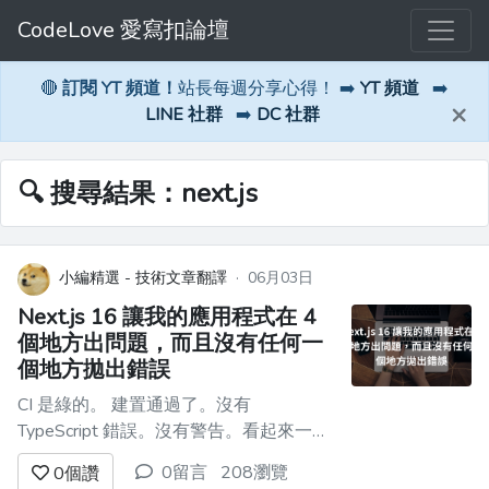
CodeLove 愛寫扣論壇
🔴
訂閱 YT 頻道！
站長每週分享心得！ ➡️
YT 頻道
➡️
×
LINE 社群
➡️
DC 社群
🔍 搜尋結果：next.js
小編精選 - 技術文章翻譯
·
06月03日
Next.js 16 讓我的應用程式在 4
個地方出問題，而且沒有任何一
個地方拋出錯誤
CI 是綠的。 建置通過了。沒有
TypeScript 錯誤。沒有警告。看起來一切
都很乾淨。我按下部署，然後去泡茶。
0留言
208瀏覽
0
個讚
回來後打開 staging，結果有些地方壞掉