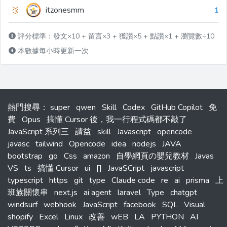
🥉
itzonesmm
1
評分標準：發文×10 + 留言×3 + 獲讚×5 + 點讚×1 + 瀏覽數÷10
本數據每小時更新一次
熱門搜尋
：
super
qwen
Skill
Codex
GitHub Copilot
免
費
Opus
搞懂 Cursor 後，我一行程式碼都不敲了
JavaScript 系列三
請益
skill
Javascript
opencode
javasc
tailwind
Opencode
idea
nodejs
JAVA
bootstrap
go
Css
amazon
自學網頁の嬰兒教材
Javas
VS
ts
搞懂 Cursor
ui
[]
JavaSCript
javascript
typescript
https
git
type
Claude code
re
ai
prisma
上
班族關懷串
next.js
ai agent
laravel
Type
chatgpt
windsurf
webhook
JavaScript
facebook
SQL
Visual
shopify
Excel
Linux
改善
wEB
LA
PYTHON
AI