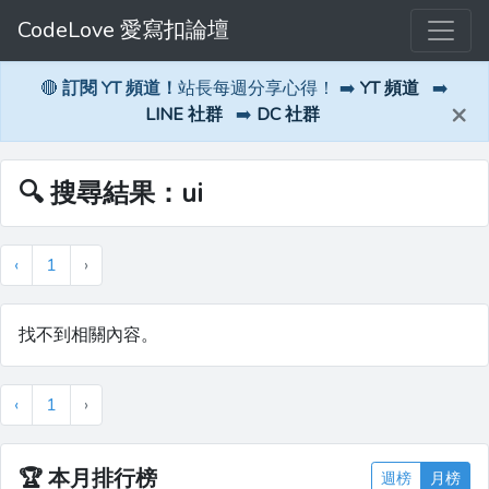
CodeLove 愛寫扣論壇
🔴
訂閱 YT 頻道！
站長每週分享心得！ ➡️
YT 頻道
➡️
×
LINE 社群
➡️
DC 社群
🔍 搜尋結果：ui
‹
1
›
找不到相關內容。
‹
1
›
🏆
本月排行榜
週榜
月榜