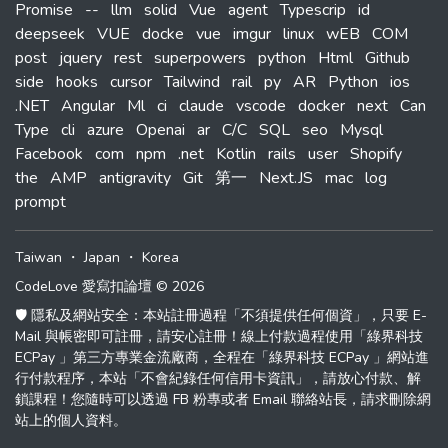
Promise
--
llm
solid
Vue
agent
Typescrip
id
deepseek
VUE
docke
vue
imgur
linux
wEB
COM
post
jquery
rest
superpowers
python
Html
Github
side
hooks
cursor
Tailwind
rail
py
AR
Python
ios
.NET
Angular
Ml
ci
claude
vscode
docker
next
Can
Type
cli
azure
Openai
ar
C/C
SQL
seo
Mysql
Facebook
com
npm
.net
Kotlin
rails
user
Shopify
the
AMP
antigravity
Git
第一
Next.JS
mac
log
prompt
Taiwan
・
Japan
・
Korea
CodeLove 愛寫扣論壇 © 2026
🛡️ 隱私及網站安全：本站註冊過程「不須提供任何個資」，只要 E-
Mail 與帳密即可註冊，請安心註冊！線上付款過程使用「綠界科技
ECPay 」第三方專業金流廠商，全程在「綠界科技 ECPay 」網站進
行付款程序，本站「不會紀錄任何信用卡資訊」，請放心付款、解
鎖課程！您隨時可以透過 FB 粉專或者 Email 聯絡站長，請求刪除網
站上的個人資料。