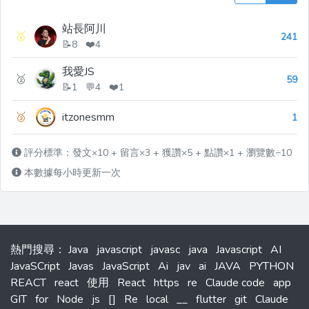
站長阿川
🥇
241
📝8 ❤️4
我愛JS
🥈
59
📝1 💬4 ❤️1
🥉
itzonesmm
1
評分標準：發文×10 + 留言×3 + 獲讚×5 + 點讚×1 + 瀏覽數÷10
本數據每小時更新一次
熱門搜尋
：
Java
javascript
javasc
java
Javascript
AI
JavaSCript
Javas
JavaScript
Ai
jav
ai
JAVA
PYTHON
REACT
react
使用
React
https
re
Claude code
app
GIT
for
Node
js
[]
Re
local
__
flutter
git
Claude