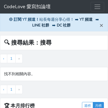
CodeLove 愛寫扣論壇
🔴
訂閱 YT 頻道！
站長每週分享心得！ ➡️
YT 頻道
➡️
×
LINE 社群
➡️
DC 社群
🔍 搜尋結果：搜尋
‹
1
›
找不到相關內容。
‹
1
›
🏆
本月排行榜
週榜
月榜