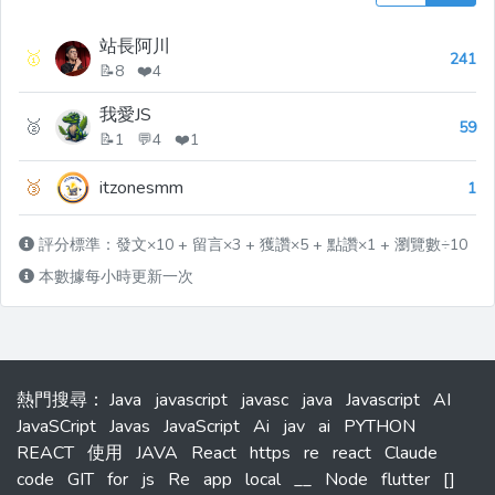
站長阿川
🥇
241
📝8 ❤️4
我愛JS
🥈
59
📝1 💬4 ❤️1
🥉
itzonesmm
1
評分標準：發文×10 + 留言×3 + 獲讚×5 + 點讚×1 + 瀏覽數÷10
本數據每小時更新一次
熱門搜尋
：
Java
javascript
javasc
java
Javascript
AI
JavaSCript
Javas
JavaScript
Ai
jav
ai
PYTHON
REACT
使用
JAVA
React
https
re
react
Claude
code
GIT
for
js
Re
app
local
__
Node
flutter
[]