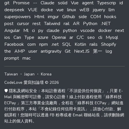
git
Promise
--
Claude
solid
Vue
agent
Typescrip
id
deepseek
VUE
docke
vue
linux
wEB
jquery
llm
superpowers
Html
imgur
Github
side
COM
hooks
post
cursor
rest
Tailwind
rail
AR
Python
.NET
Angular
Ml
ci
py
claude
python
vscode
docker
next
ios
Can
Type
azure
Openai
ar
C/C
seo
cli
Mysql
Facebook
com
npm
.net
SQL
Kotlin
rails
Shopify
the
AMP
user
antigravity
Git
Next.JS
第一
log
prompt
mac
Taiwan
・
Japan
・
Korea
CodeLove 愛寫扣論壇 © 2026
🛡️ 隱私及網站安全：本站註冊過程「不須提供任何個資」，只要 E-
Mail 與帳密即可註冊，請安心註冊！線上付款過程使用「綠界科技
ECPay 」第三方專業金流廠商，全程在「綠界科技 ECPay 」網站進
行付款程序，本站「不會紀錄任何信用卡資訊」，請放心付款、解
鎖課程！您隨時可以透過 FB 粉專或者 Email 聯絡站長，請求刪除網
站上的個人資料。