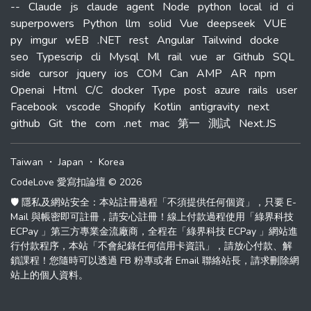
--
Claude
js
claude
agent
Node
python
local
id
ci
superpowers
Python
llm
solid
Vue
deepseek
VUE
py
imgur
wEB
.NET
rest
Angular
Tailwind
docke
seo
Typescrip
cli
Mysql
Ml
rail
vue
ar
Github
SQL
side
cursor
jquery
ios
COM
Can
AMP
AR
npm
Openai
Html
C/C
docker
Type
post
azure
rails
user
Facebook
vscode
Shopify
Kotlin
antigravity
next
github
Git
the
com
.net
mac
第一
測試
Next.JS
Taiwan
・
Japan
・
Korea
CodeLove 愛寫扣論壇 © 2026
🛡️ 隱私及網站安全：本站註冊過程「不須提供任何個資」，只要 E-
Mail 與帳密即可註冊，請安心註冊！線上付款過程使用「綠界科技
ECPay 」第三方專業金流廠商，全程在「綠界科技 ECPay 」網站進
行付款程序，本站「不會紀錄任何信用卡資訊」，請放心付款、解
鎖課程！您隨時可以透過 FB 粉專或者 Email 聯絡站長，請求刪除網
站上的個人資料。