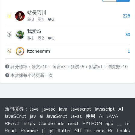
站長阿川
🥇
228
📝8 💬4 ❤️2
我愛JS
🥈
50
📝1 💬2 ❤️1
🥉
itzonesmm
1
評分標準：發文×10 + 留言×3 + 獲讚×5 + 點讚×1 + 瀏覽數÷10
本數據每小時更新一次
熱門搜尋
：
Java
javasc
java
Javascript
javascript
AI
JavaSCript
jav
ai
JavaScript
Javas
使用
Ai
JAVA
REACT
https
Claude code
react
PYTHON
app
__
re
React
Promise
[]
git
flutter
GIT
for
linux
Re
hooks