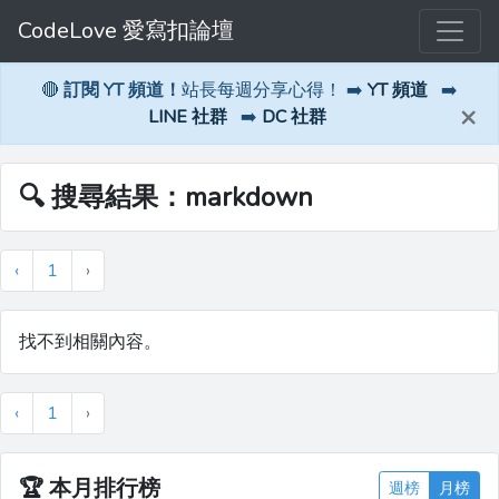
CodeLove 愛寫扣論壇
🔴
訂閱 YT 頻道！
站長每週分享心得！ ➡️
YT 頻道
➡️
×
LINE 社群
➡️
DC 社群
🔍 搜尋結果：markdown
‹
1
›
找不到相關內容。
‹
1
›
🏆
本月排行榜
週榜
月榜