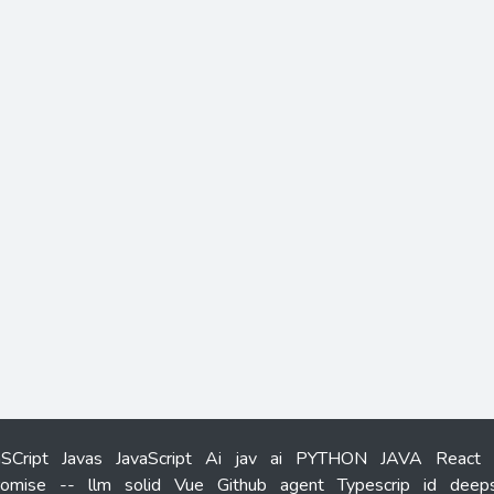
aSCript
Javas
JavaScript
Ai
jav
ai
PYTHON
JAVA
React
romise
--
llm
solid
Vue
Github
agent
Typescrip
id
deep