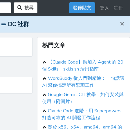
搜尋
發佈貼文
登入
註冊
×
➡️
DC 社群
熱門文章
🔥
【Claude Code】應加入 Agent 的 20
個 Skills｜skills.sh 活用指南
🔥
WorkBuddy 從入門到精通：一句話讓
AI 幫你搞定所有繁瑣工作
🔥
Google Gemini CLI 教學：如何安裝與
使用（附圖片）
🔥
Claude Code 進階：用 Superpowers
打造可靠的 AI 開發工作流程
🔥
關於 x86、x64、amd64、arm64 的