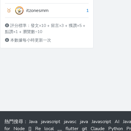
🥉
itzonesmm
1
評分標準：發文×10 + 留言×3 + 獲讚×5 +
點讚×1 + 瀏覽數÷10
本數據每小時更新一次
熱門搜尋
：
Java
javascript
javasc
java
Javascript
AI
Jav
for
Node
[]
Re
local
__
flutter
git
Claude
Python
P