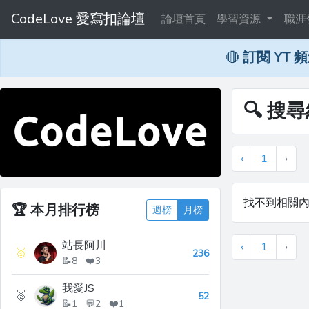
CodeLove 愛寫扣論壇
論壇首頁
學習資源
職涯
🔴
訂閱 YT 
🔍 搜尋
‹
1
›
找不到相關
🏆
本月排行榜
週榜
月榜
站長阿川
‹
1
›
🥇
236
📝8 ❤️3
我愛JS
🥈
52
📝1 💬2 ❤️1