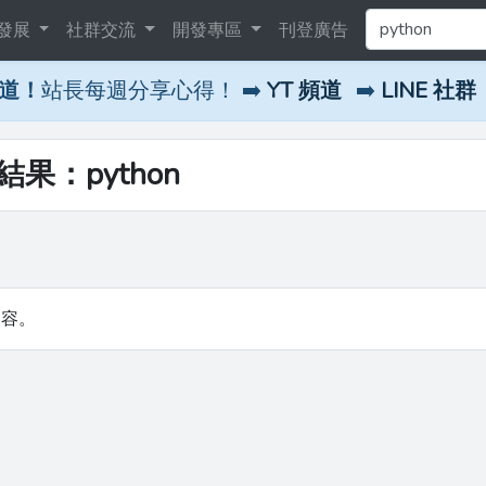
發展
社群交流
開發專區
刊登廣告
頻道！
站長每週分享心得！ ➡️
YT 頻道
➡️
LINE 社群
結果：python
內容。