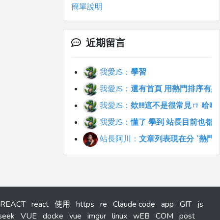
簡單說明
近期留言
我愛JS：
學習
我愛JS：
還有首頁 用熱門排序有點不符合直覺
我愛JS：
欸!!!!這不是很常見ㄇ 
我愛JS：
懂了 學到 站長目前也都
站長阿川：
文章列表現在分 `熱門`
REACT
react
使用
https
re
Claude code
app
GIT
js
seek
VUE
docke
vue
imgur
linux
wEB
COM
post