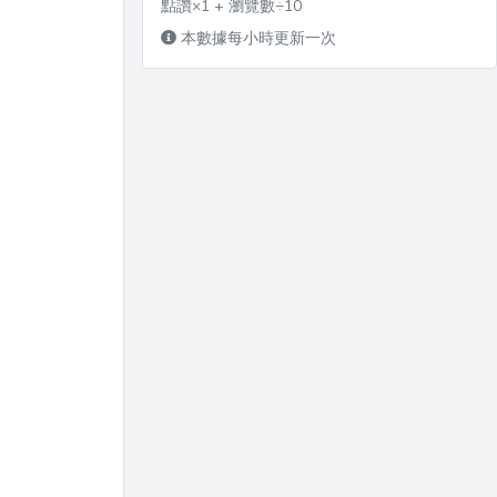
點讚×1 + 瀏覽數÷10
本數據每小時更新一次