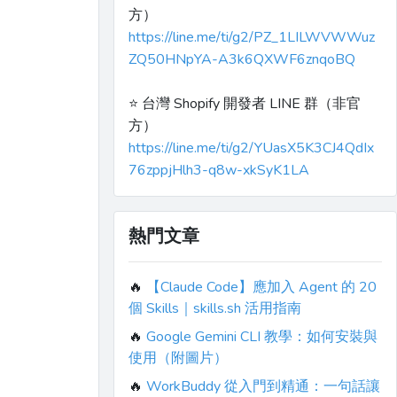
方）
https://line.me/ti/g2/PZ_1LILWVWWuz
ZQ50HNpYA-A3k6QXWF6znqoBQ
⭐️ 台灣 Shopify 開發者 LINE 群（非官
方）
https://line.me/ti/g2/YUasX5K3CJ4QdIx
76zppjHlh3-q8w-xkSyK1LA
熱門文章
🔥
【Claude Code】應加入 Agent 的 20
個 Skills｜skills.sh 活用指南
🔥
Google Gemini CLI 教學：如何安裝與
使用（附圖片）
🔥
WorkBuddy 從入門到精通：一句話讓