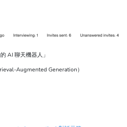
 AI 聊天機器人」
val-Augmented Generation）