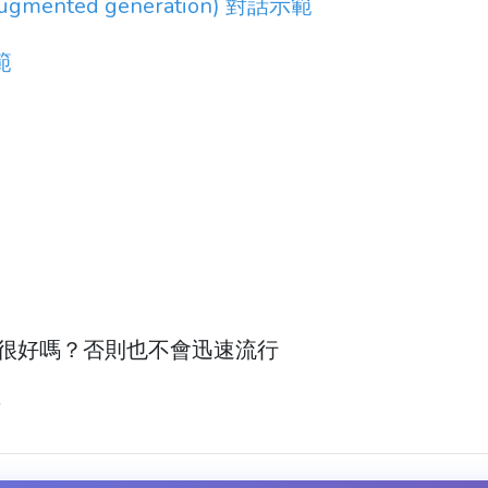
augmented generation) 對話示範
範
然很好嗎？否則也不會迅速流行
者