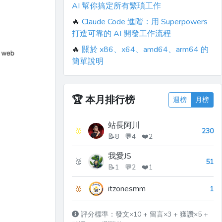
AI 幫你搞定所有繁瑣工作
🔥
Claude Code 進階：用 Superpowers
打造可靠的 AI 開發工作流程
🔥
關於 x86、x64、amd64、arm64 的
簡單說明
🏆
本月排行榜
週榜
月榜
站長阿川
🥇
230
📝8 💬4 ❤️2
我愛JS
🥈
51
📝1 💬2 ❤️1
🥉
itzonesmm
1
評分標準：發文×10 + 留言×3 + 獲讚×5 +