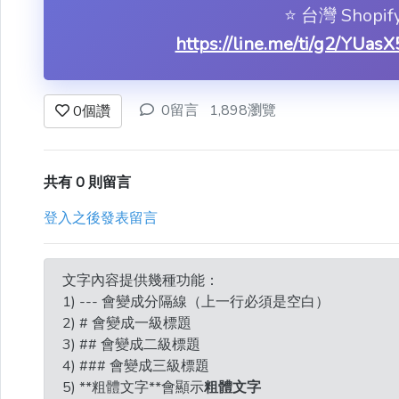
⭐️ 台灣 Shop
https://line.me/ti/g2/YU
0留言
1,898瀏覽
0
個讚
共有 0 則留言
登入之後發表留言
文字內容提供幾種功能：
1) --- 會變成分隔線（上一行必須是空白）
2) # 會變成一級標題
3) ## 會變成二級標題
4) ### 會變成三級標題
5) **粗體文字**會顯示
粗體文字