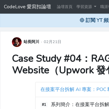
CodeLove 愛寫扣論壇
論壇首頁
學習資源
職涯
🔴
訂閱 YT 
站長阿川
·
02月21日
Case Study #04：RAG 
Website（Upwork
在接案平台拆解 AI 專案：POC
系列簡介：在接案平台拆解 A
#1