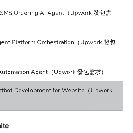
ul SMS Ordering AI Agent（Upwork 發包需
gent Platform Orchestration（Upwork 發包
O Automation Agent（Upwork 發包需求）
tbot Development for Website（Upwork