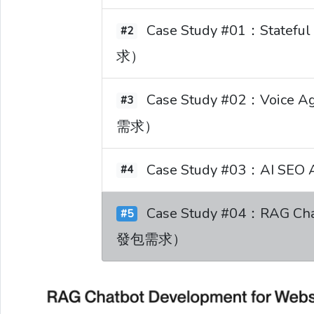
Case Study #01：Statef
#2
求）
Case Study #02：Voice A
#3
需求）
Case Study #03：AI SE
#4
Case Study #04：RAG Cha
#5
發包需求）