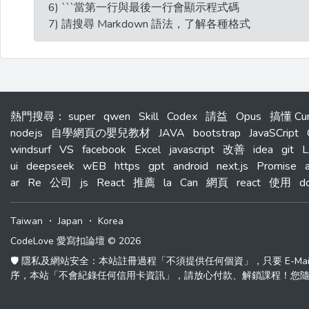
6) ```當第一行與最後一行會顯示程式碼
7) 請搜尋 Markdown 語法，了解各種格式
熱門搜尋
：
super
qwen
Skill
Codex
請益
Opus
搞懂 C
nodejs
自學網頁の嬰兒教材
JAVA
bootstrap
JavaSCript
windsurf
VS
facebook
Excel
javascript
改善
idea
git
ui
deepseek
wEB
https
gpt
android
next.js
Promise
ar
Re
公司
js
React
推薦
la
Can
網頁
react
使用
d
Taiwan
・
Japan
・
Korea
CodeLove 愛寫扣論壇 © 2026
🛡️ 隱私及網站安全：本站註冊過程「不須提供任何個資」，只要 E-M
序，本站「不會紀錄任何信用卡資訊」，請放心付款、解鎖課程！您隨時可以