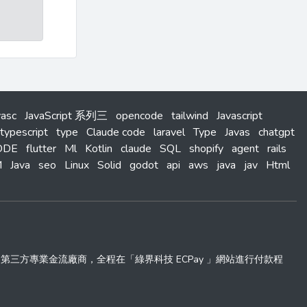
vasc
JavaScript 系列三
opencode
tailwind
Javascript
typescript
type
Claude code
laravel
Type
Javas
chatgpt
ODE
flutter
Ml
Kotlin
claude
SQL
shopify
agent
rails
M
Java
seo
Linux
Solid
godot
api
aws
java
jav
Html
 」第三方專業金流廠商，全程在「綠界科技 ECPay 」網站進行付款程