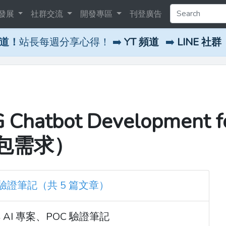
發展
社群交流
開發專區
刊登廣告
頻道！
站長每週分享心得！ ➡️
YT 頻道
➡️
LINE 社群
Chatbot Development f
 發包需求）
 驗證筆記（共 5 篇文章）
I 專案、POC 驗證筆記