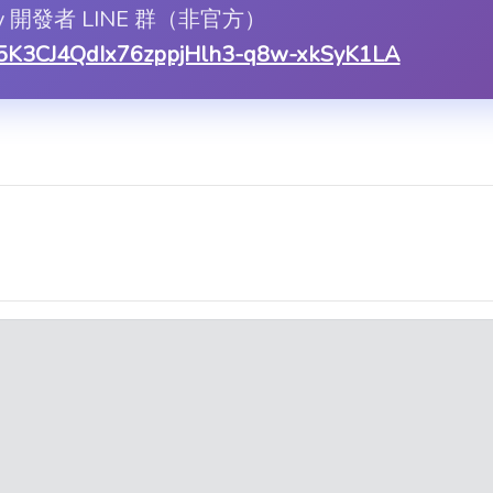
ify 開發者 LINE 群（非官方）
asX5K3CJ4QdIx76zppjHlh3-q8w-xkSyK1LA