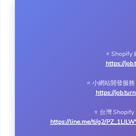
⭐️ Shop
https://job
⭐️ 小網站開發
https://job.tu
⭐️ 台灣 Shop
https://line.me/ti/g2/PZ_