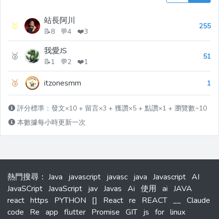
站長阿川
🥇
255
📝8 💬4 ❤️3
我愛JS
🥈
51
📝1 💬2 ❤️1
🥉
itzonesmm
1
評分標準：發文×10 + 留言×3 + 獲讚×5 + 點讚×1 + 瀏覽數÷10
本數據每小時更新一次
熱門搜尋
：
Java
javascript
javasc
java
Javascript
AI
JavaSCript
JavaScript
jav
Javas
Ai
使用
ai
JAVA
react
https
PYTHON
[]
React
re
REACT
__
Claude
code
Re
app
flutter
Promise
GIT
js
for
linux