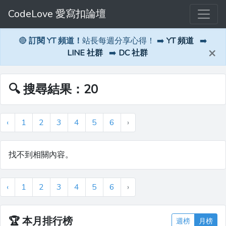
CodeLove 愛寫扣論壇
🔴
訂閱 YT 頻道！
站長每週分享心得！ ➡️
YT 頻道
➡️
×
LINE 社群
➡️
DC 社群
🔍 搜尋結果：20
‹
1
2
3
4
5
6
›
找不到相關內容。
‹
1
2
3
4
5
6
›
🏆
本月排行榜
週榜
月榜