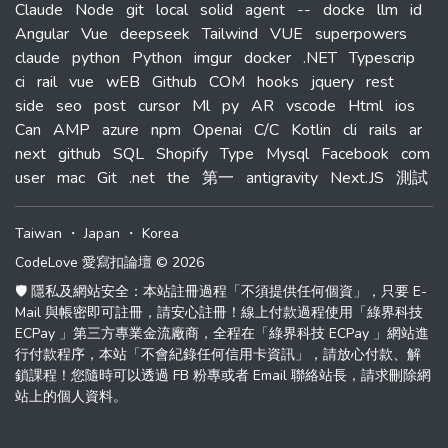
Claude
Node
git
local
solid
agent
--
docke
llm
id
Angular
Vue
deepseek
Tailwind
VUE
superpowers
claude
python
Python
imgur
docker
.NET
Typescrip
ci
rail
vue
wEB
Github
COM
hooks
jquery
rest
side
seo
post
cursor
Ml
py
AR
vscode
Html
ios
Can
AMP
azure
npm
Openai
C/C
Kotlin
cli
rails
ar
next
github
SQL
Shopify
Type
Mysql
Facebook
com
user
mac
Git
.net
the
第一
antigravity
Next.JS
測試
Taiwan
・
Japan
・
Korea
CodeLove 愛寫扣論壇 © 2026
🛡️ 隱私及網站安全：本站註冊過程「不須提供任何個資」，只要 E-
Mail 與帳密即可註冊，請安心註冊！線上付款過程使用「綠界科技
ECPay 」第三方專業金流廠商，全程在「綠界科技 ECPay 」網站進
行付款程序，本站「不會紀錄任何信用卡資訊」，請放心付款、解
鎖課程！您隨時可以透過 FB 粉專或者 Email 聯絡站長，請求刪除網
站上的個人資料。