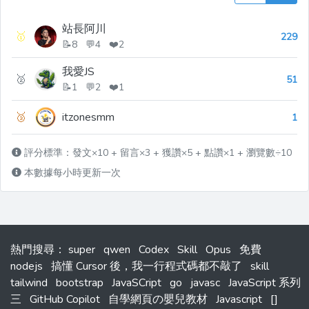
站長阿川
🥇
229
📝8 💬4 ❤️2
我愛JS
🥈
51
📝1 💬2 ❤️1
🥉
itzonesmm
1
評分標準：發文×10 + 留言×3 + 獲讚×5 + 點讚×1 + 瀏覽數÷10
本數據每小時更新一次
熱門搜尋
：
super
qwen
Codex
Skill
Opus
免費
nodejs
搞懂 Cursor 後，我一行程式碼都不敲了
skill
tailwind
bootstrap
JavaSCript
go
javasc
JavaScript 系列
三
GitHub Copilot
自學網頁の嬰兒教材
Javascript
[]