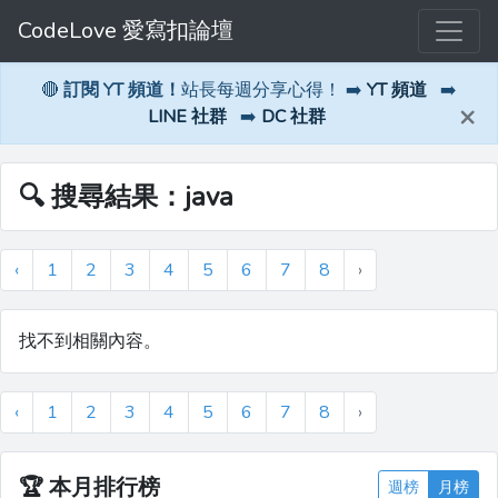
CodeLove 愛寫扣論壇
🔴
訂閱 YT 頻道！
站長每週分享心得！ ➡️
YT 頻道
➡️
×
LINE 社群
➡️
DC 社群
🔍 搜尋結果：java
‹
1
2
3
4
5
6
7
8
›
找不到相關內容。
‹
1
2
3
4
5
6
7
8
›
🏆
本月排行榜
週榜
月榜