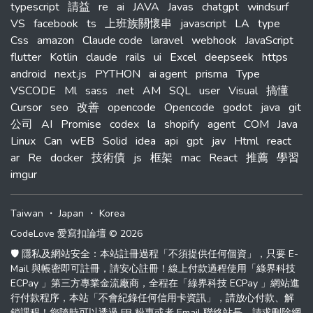
typescript
請益
re
ai
JAVA
Javas
chatgpt
windsurf
VS
facebook
ts
上班族關懷串
javascript
LA
type
Css
amazon
Claude code
laravel
webhook
JavaScript
flutter
Kotlin
claude
rails
ui
Excel
deepseek
https
android
next.js
PYTHON
ai agent
prisma
Type
VSCODE
Ml
sass
.net
AM
SQL
user
Visual
搞懂
Cursor
seo
改善
opencode
Opencode
godot
java
git
公司
AI
Promise
codex
la
shopify
agent
COM
Java
Linux
Can
wEB
Solid
idea
api
gpt
jav
Html
react
ar
Re
docker
技術債
js
框架
mac
React
推薦
學習
imgur
Taiwan
・
Japan
・
Korea
CodeLove 愛寫扣論壇 © 2026
🛡️ 隱私及網站安全：本站註冊過程「不須提供任何個資」，只要 E-
Mail 與帳密即可註冊，請安心註冊！線上付款過程使用「綠界科技
ECPay 」第三方專業金流廠商，全程在「綠界科技 ECPay 」網站進
行付款程序，本站「不會紀錄任何信用卡資訊」，請放心付款、解
鎖課程！您隨時可以透過 FB 粉專或者 Email 聯絡站長，請求刪除網