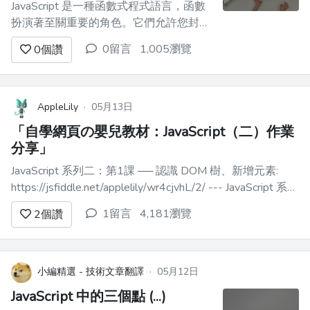
JavaScript 是一種函數式程式語言，函數
扮演著至關重要的角色。它們允許您封裝
可重複使用程式碼並執行特定任務。以下
0留言
1,005瀏覽
0
個讚
是一些可以讓您的生活更輕鬆的功能的快
速範例： ### 常規功能 ``` function
sum(a, b) { return a + b; } ``` ...
AppleLily
·
05月13日
「自學網頁の嬰兒教材：JavaScript（二）作業
分享」
JavaScript 系列二：第1課 ── 認識 DOM 樹、新增元素:
https://jsfiddle.net/applelily/wr4cjvhL/2/ --- JavaScript 系列
二：第2課 ── 從 DOM 樹移除元素、動態加上 onclick 事件:
1留言
4,181瀏覽
2
個讚
https://...
小編精選 - 技術文章翻譯
·
05月12日
JavaScript 中的三個點 (...)