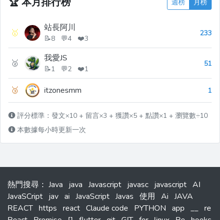
🏆
本月排行榜
週榜
月榜
站長阿川
🥇
233
📝8 💬4 ❤️3
我愛JS
🥈
51
📝1 💬2 ❤️1
🥉
itzonesmm
1
評分標準：發文×10 + 留言×3 + 獲讚×5 + 點讚×1 + 瀏覽數÷10
本數據每小時更新一次
熱門搜尋
：
Java
java
Javascript
javasc
javascript
AI
JavaSCript
jav
ai
JavaScript
Javas
使用
Ai
JAVA
REACT
https
react
Claude code
PYTHON
app
__
re