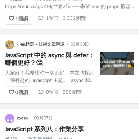
https://reurl.cc/lgbKMj **第2課 ── 學習 Vue 的 props 觀念
** https://reurl.cc/bDbvjy **第3課 ── 學習 Vue 的 events 觀
1留言
3,332瀏覽
1
個讚
念** https://r...
小編精選 - 技術文章翻譯
·
03月09日
JavaScript 中的 async 與 defer：
哪個更好？🤔
大家好！我希望你一切都好。本文將探討
一個有趣的 Javascript 主題。 `async`和
`defer`是在 HTML 文件中包含外部
0留言
999瀏覽
0
個讚
JavaScript 檔案時使用的屬性。它們會影
響瀏覽器載入和執行腳本的方式。讓我們
詳細了解一下它們。 預設行為 ---- 我們
通常使用`<scr...
zooey
·
03月07日
JavaScript 系列八：作業分享