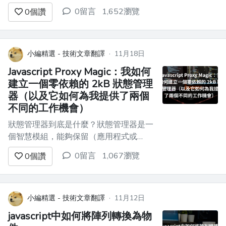
不平凡的一年。我們一直在關注的新技術
0留言
1,652瀏覽
0
個讚
最終顯示出它們可以交付，而舊框架正在
復興，如果您不注意，您可能會錯過一個
相當重大的轉變。 我預計 2024 年將繼
續出現更大的全面變化。這次不是新技
小編精選 - 技術文章翻譯
·
11月18日
術，而是精細化。既然基...
Javascript Proxy Magic：我如何
建立一個零依賴的 2kB 狀態管理
器（以及它如何為我提供了兩個
不同的工作機會）
狀態管理器到底是什麼？狀態管理器是一
個智慧模組，能夠保留（應用程式或
Web 應用程式的）會話資料並對資料的
0留言
1,067瀏覽
0
個讚
變更做出反應。 您是網頁開發人員嗎？
使用過 Redux、Mobx 或 Zustand 等函式
庫嗎？恭喜！您已經使用了狀態管理器。
我記得我第一天嘗試為 React 設定（舊
小編精選 - 技術文章翻譯
·
11月12日
的）Re...
javascript中如何將陣列轉換為物