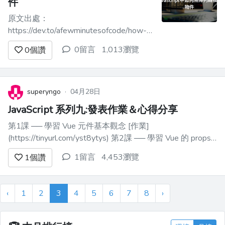
件
原文出處：
https://dev.to/afewminutesofcode/how-
to-convert-an-array-into-an-object-in-
0留言
1,013瀏覽
0
個讚
javascript-25a4 [圖片來自undraw.co]
(https://undraw.co/) [原文發佈於 afe...
superyngo
·
04月28日
JavaScript 系列九:發表作業＆心得分享
第1課 ── 學習 Vue 元件基本觀念 [作業]
(https://tinyurl.com/yst8ytys) 第2課 ── 學習 Vue 的 props
觀念 [作業]
1留言
4,453瀏覽
1
個讚
(https://play.vuejs.org/#eNrtF11vFFX0r1w3MW0JM7MYiWR
‹
1
2
3
4
5
6
7
8
›