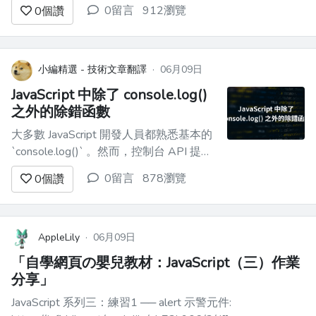
並提升您的網路效能。 在這份綜合指南
0留言
912瀏覽
0
個讚
中，我們將探索 JavaScript 中的去抖動，
了解其重要性，並學習如何有效地實現
它。無論您是初學者還是經驗豐富的開發
人員，掌握去抖動都可以顯著提高您的網
小編精選 - 技術文章翻譯
·
06月09日
路效能。 去抖動是...
JavaScript 中除了 console.log()
之外的除錯函數
大多數 JavaScript 開發人員都熟悉基本的
`console.log()` 。然而，控制台 API 提供
了許多其他方法，這些方法在開發和偵錯
0留言
878瀏覽
0
個讚
工作流程中都非常有用。 ### 基本
`console.log()` 讓我們從基本的
`console.log()`開始，它用於將訊息列印
到控制台...
AppleLily
·
06月09日
「自學網頁の嬰兒教材：JavaScript（三）作業
分享」
JavaScript 系列三：練習1 ── alert 示警元件: