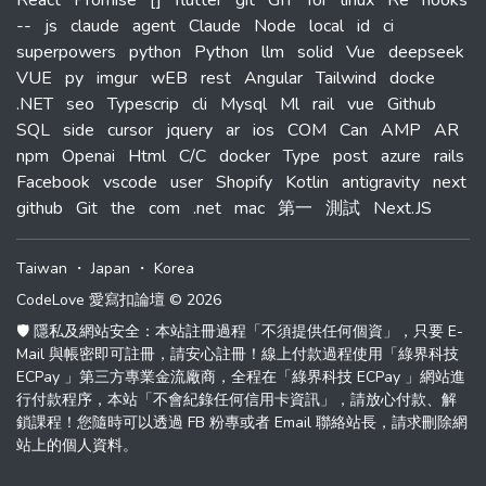
React
Promise
[]
flutter
git
GIT
for
linux
Re
hooks
--
js
claude
agent
Claude
Node
local
id
ci
superpowers
python
Python
llm
solid
Vue
deepseek
VUE
py
imgur
wEB
rest
Angular
Tailwind
docke
.NET
seo
Typescrip
cli
Mysql
Ml
rail
vue
Github
SQL
side
cursor
jquery
ar
ios
COM
Can
AMP
AR
npm
Openai
Html
C/C
docker
Type
post
azure
rails
Facebook
vscode
user
Shopify
Kotlin
antigravity
next
github
Git
the
com
.net
mac
第一
測試
Next.JS
Taiwan
・
Japan
・
Korea
CodeLove 愛寫扣論壇 © 2026
🛡️ 隱私及網站安全：本站註冊過程「不須提供任何個資」，只要 E-
Mail 與帳密即可註冊，請安心註冊！線上付款過程使用「綠界科技
ECPay 」第三方專業金流廠商，全程在「綠界科技 ECPay 」網站進
行付款程序，本站「不會紀錄任何信用卡資訊」，請放心付款、解
鎖課程！您隨時可以透過 FB 粉專或者 Email 聯絡站長，請求刪除網
站上的個人資料。