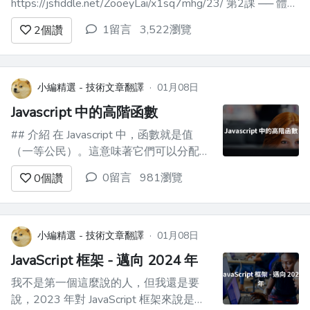
https://jsfiddle.net/ZooeyLai/x1sq7mhg/23/ 第2課 ── 體驗
一下 Reactivity 的效果與便利
1留言
3,522瀏覽
2
個讚
https://jsfiddle.net/ZooeyLai/kfv4szoy/...
小編精選 - 技術文章翻譯
·
01月08日
Javascript 中的高階函數
## 介紹 在 Javascript 中，函數就是值
（一等公民）。這意味著它們可以分配給
變數和/或作為值傳遞。 ``` let random =
0留言
981瀏覽
0
個讚
function(){ return Math.random() } let
giveMeRandom = rand...
小編精選 - 技術文章翻譯
·
01月08日
JavaScript 框架 - 邁向 2024 年
我不是第一個這麼說的人，但我還是要
說，2023 年對 JavaScript 框架來說是個