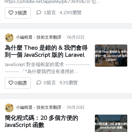
https://jsfiddle.net/applelily/pb73k906/3/ ![]
(https://i.imgur.com/C4issBf.gif) --- JavaScript 系列三：練習
1留言
4,290瀏覽
3
個讚
2 ── toas...
小編精選 - 技術文章翻譯
·
06月02日
為什麼 Theo 是錯的 & 我們會得
到一個 JavaScript 版的 Laravel
JavaScript 對全端框架的需求 ------------
------- 「*為什麼我們沒有適用於
JavaScript 的 Laravel？」。*這是[西奧在
0留言
935瀏覽
0
個讚
他最近的影片中提出的]
(https://www.youtube.com/watch?
v=yaodD79Q4iE)問題。 ...
小編精選 - 技術文章翻譯
·
05月20日
簡化程式碼：20 多個方便的
JavaScript 函數