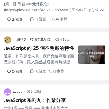
[第一課 學習Vue元件觀念]
(https://play.vuejs.org/#eNqlUstOwzAQ/BXXl4BUpQc4
1留言
3,894瀏覽
2
個讚
小編精選 - 技術文章翻譯
·
03月15日
JavaScript 的 25 個不明顯的特性
通常，作為開發人員，我們會編寫類似類
型的程式碼，陷入雖然舒適但有時感覺很
平凡的模式。 然而，JavaScript 的世界是
0留言
961瀏覽
0
個讚
廣闊的，充滿了高級功能，當發現和使用
這些功能時，可以將我們的開發工作變得
更加令人興奮和充實。 在本指南中，我
們將揭曉 25 個高級 JavaScript 功能，這
zooey
·
03月13日
些功...
JavaScript 系列九：作業分享
**第1課 ── 學習 Vue 元件基本觀念**