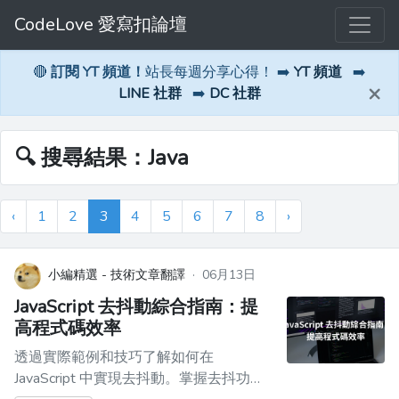
CodeLove 愛寫扣論壇
🔴
訂閱 YT 頻道！
站長每週分享心得！ ➡️
YT 頻道
➡️
×
LINE 社群
➡️
DC 社群
🔍 搜尋結果：Java
‹
1
2
3
4
5
6
7
8
›
小編精選 - 技術文章翻譯
·
06月13日
JavaScript 去抖動綜合指南：提
高程式碼效率
透過實際範例和技巧了解如何在
JavaScript 中實現去抖動。掌握去抖功能