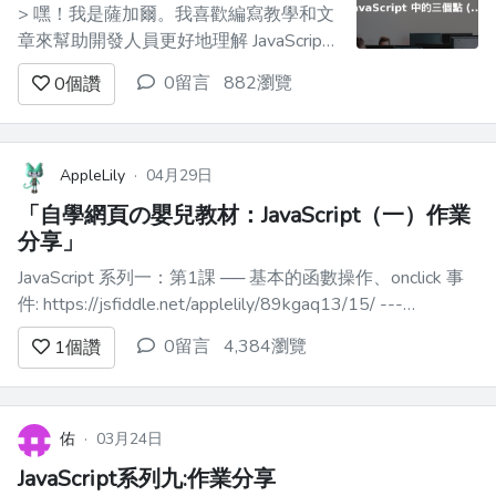
> 嘿！我是薩加爾。我喜歡編寫教學和文
章來幫助開發人員更好地理解 JavaScript
的魔力。如果您對本文有任何疑問，請發
0留言
882瀏覽
0
個讚
表評論，我會回覆您，或在 Twitter
[@sagar\_codes]
(https://twitter.com/sagar_codes)上找到
我。 在這篇文章中，我們將...
AppleLily
·
04月29日
「自學網頁の嬰兒教材：JavaScript（一）作業
分享」
JavaScript 系列一：第1課 ── 基本的函數操作、onclick 事
件: https://jsfiddle.net/applelily/89kgaq13/15/ ---
JavaScript 系列一：第2課 ── 基本的變數操作、從 html 取
0留言
4,384瀏覽
1
個讚
得內容: https://jsf...
佑
·
03月24日
JavaScript系列九:作業分享