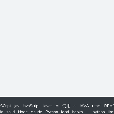
aSCript
jav
JavaScript
Javas
Ai
使用
ai
JAVA
react
REA
id
solid
Node
claude
Python
local
hooks
--
python
llm