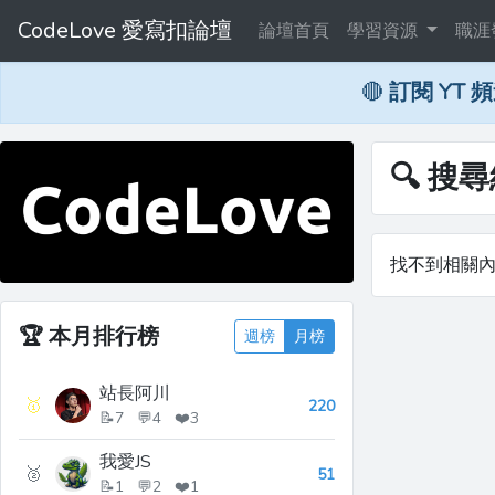
CodeLove 愛寫扣論壇
論壇首頁
學習資源
職涯
🔴
訂閱 YT 
🔍 搜
找不到相關
🏆
本月排行榜
週榜
月榜
站長阿川
🥇
220
📝7 💬4 ❤️3
我愛JS
🥈
51
📝1 💬2 ❤️1