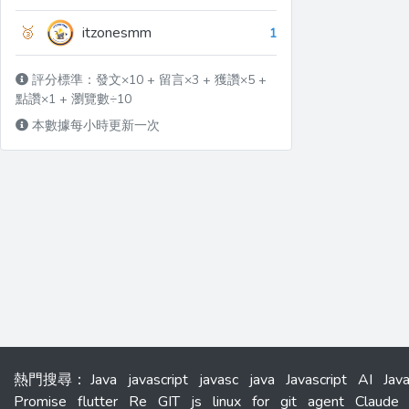
🥉
itzonesmm
1
評分標準：發文×10 + 留言×3 + 獲讚×5 +
點讚×1 + 瀏覽數÷10
本數據每小時更新一次
熱門搜尋
：
Java
javascript
javasc
java
Javascript
AI
Jav
Promise
flutter
Re
GIT
js
linux
for
git
agent
Claude