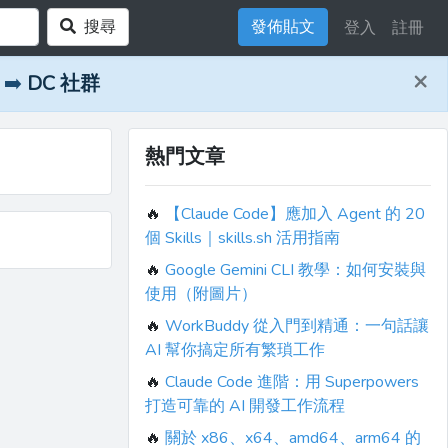
搜尋
發佈貼文
登入
註冊
×
➡️
DC 社群
熱門文章
🔥
【Claude Code】應加入 Agent 的 20
個 Skills｜skills.sh 活用指南
🔥
Google Gemini CLI 教學：如何安裝與
使用（附圖片）
🔥
WorkBuddy 從入門到精通：一句話讓
AI 幫你搞定所有繁瑣工作
🔥
Claude Code 進階：用 Superpowers
打造可靠的 AI 開發工作流程
🔥
關於 x86、x64、amd64、arm64 的