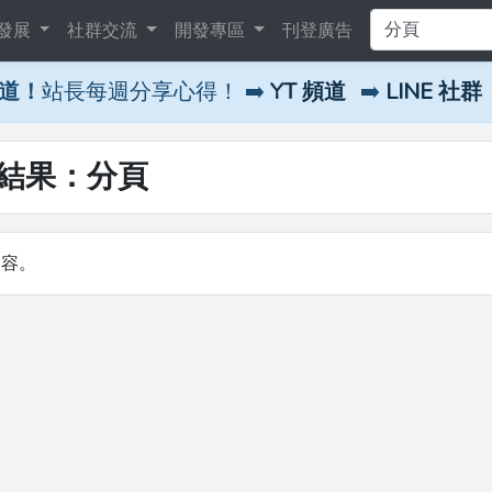
發展
社群交流
開發專區
刊登廣告
頻道！
站長每週分享心得！ ➡️
YT 頻道
➡️
LINE 社群
尋結果：分頁
內容。