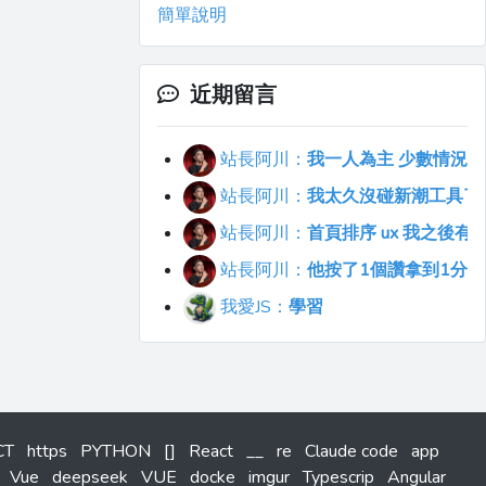
簡單說明
近期留言
站長阿川：
我一人為主 少數情況會
站長阿川：
我太久沒碰新潮工具了..
站長阿川：
首頁排序 ux 我之後
站長阿川：
他按了1個讚拿到1分
我愛JS：
學習
CT
https
PYTHON
[]
React
__
re
Claude code
app
Vue
deepseek
VUE
docke
imgur
Typescrip
Angular