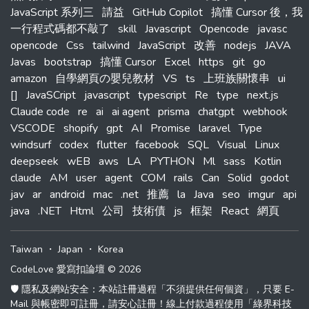
JavaScript 系列三
請益
GitHub Copilot
搞懂 Cursor 後，我
一行程式碼都不敲了
skill
Javascript
Opencode
javasc
opencode
Css
tailwind
JavaScript
改善
nodejs
JAVA
Javas
bootstrap
搞懂 Cursor
Excel
https
git
go
amazon
自學網頁の嬰兒教材
VS
ts
上班族關懷串
ui
[]
JavaSCript
javascript
typescript
Re
type
next.js
Claude code
re
ai
ai agent
prisma
chatgpt
webhook
VSCODE
shopify
gpt
AI
Promise
laravel
Type
windsurf
codex
flutter
facebook
SQL
Visual
Linux
deepseek
wEB
aws
LA
PYTHON
Ml
sass
Kotlin
claude
AM
user
agent
COM
rails
Can
Solid
godot
jav
ar
android
mac
.net
推薦
la
Java
seo
imgur
api
java
.NET
Html
公司
技術債
js
框架
React
網頁
Taiwan
・
Japan
・
Korea
CodeLove 愛寫扣論壇 © 2026
🛡️ 隱私及網站安全：本站註冊過程「不須提供任何個資」，只要 E-
Mail 與帳密即可註冊，請安心註冊！線上付款過程使用「綠界科技