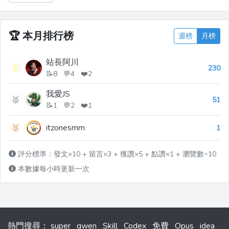
AirPods 的全部能力，剛好就看到了
[librepods ](htt...
🏆
本月排行榜
週榜
月榜
站長阿川
🥇
230
📝8 💬4 ❤️2
我愛JS
🥈
51
📝1 💬2 ❤️1
🥉
itzonesmm
1
評分標準：發文×10 + 留言×3 + 獲讚×5 + 點讚×1 + 瀏覽數÷10
本數據每小時更新一次
熱門搜尋
：
super
qwen
Skill
Codex
免費
Opus
idea