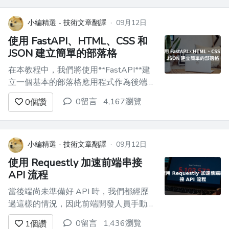
式設計。我們將使用 **Vite** 快速開發來
設置專案。 ...
小編精選 - 技術文章翻譯
·
09月12日
使用 FastAPI、HTML、CSS 和
JSON 建立簡單的部落格
在本教程中，我們將使用**FastAPI**建
立一個基本的部落格應用程式作為後端，
**使用 HTML**和**CSS**作為前端，並
0留言
4,167瀏覽
0
個讚
使用一個**JSON**檔案來執行基本的
CRUD（建立、讀取、更新、刪除）操
作。 FastAPI 是一個使用 Python 建立
API 的現代 Web 框架，...
小編精選 - 技術文章翻譯
·
09月12日
使用 Requestly 加速前端串接
API 流程
當後端尚未準備好 API 時，我們都經歷
過這樣的情況，因此前端開發人員手動對
回應進行硬編碼。 這非常耗時，並且會
0留言
1,436瀏覽
1
個讚
帶來許多間接問題。 今天，我們將探討