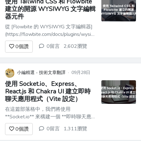
使用 Tailwind CSS 和 Flowbite
建立的開源 WYSIWYG 文字編輯
器元件
從 [Flowbite 的 WYSIWYG 文字編輯器]
(https://flowbite.com/docs/plugins/wysiwyg/)
是基於 Tip Tap 函式庫的開源專案，採用
0留言
2,602瀏覽
0
個讚
MIT 授權，允許您輕鬆編輯具有排版樣
式、連結、圖片、影片等的複雜文字數
據。 Flowbite 提供...
小編精選 - 技術文章翻譯
·
09月28日
使用 Socket.io、Express、
React.js 和 Chakra UI 建立即時
聊天應用程式（Vite 設定）
在這篇部落格中，我們將使用
**Socket.io** 來構建一個 **即時聊天應用
程式**，進行雙向通信，使用
0留言
1,311瀏覽
0
個讚
**Express.js** 作為伺服器，**React.js**
作為前端，並使用 **Chakra UI** 進行樣