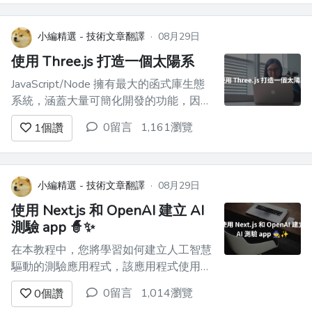
`COUNT(*)`和`COUNT(1)` 。儘管乍一看
它們似乎相同，但它們的用法存在細微的
差異和含義。本文將深入探討這些差異，
小編精選 - 技術文章翻譯
·
08月29日
讓您清楚了解何時以及如...
使用 Three.js 打造一個太陽系
JavaScript/Node 擁有最大的函式庫生態
系統，涵蓋大量可簡化開發的功能，因此
我始終可以選擇哪一個更適合您的目的。
0留言
1,161瀏覽
1
個讚
然而，如果我們談論 3D 圖形，則沒有那
麼多很酷的選擇，而[Three.js]
(https://threejs.org/)可能是其中最好的，
並且擁有最大的社區。 那麼讓我...
小編精選 - 技術文章翻譯
·
08月29日
使用 Next.js 和 OpenAI 建立 AI
測驗 app 🧙✨
在本教程中，您將學習如何建立人工智慧
驅動的測驗應用程式，該應用程式使用戶
能夠選擇主題、回答與該主題相關的問
0留言
1,014瀏覽
0
個讚
題，並在完成測驗後立即收到分數。 此