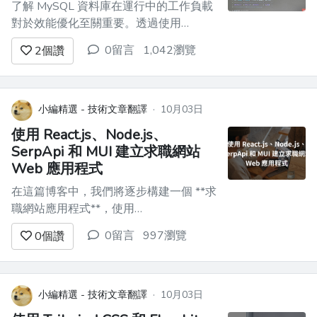
了解 MySQL 資料庫在運行中的工作負載
對於效能優化至關重要。透過使用
Performance Schema 的
0留言
1,042瀏覽
2
個讚
`table_io_waits_summary_by_table` 表，
我們可以檢查每個表和每個資料庫模式
（Schema）的讀寫操作情況，幫助識別
資料庫的瓶頸。 ## 1. 總體...
小編精選 - 技術文章翻譯
·
10月03日
使用 React.js、Node.js、
SerpApi 和 MUI 建立求職網站
Web 應用程式
在這篇博客中，我們將逐步構建一個 **求
職網站應用程式**，使用
**React.js**（搭配 **Vite** 進行設
0留言
997瀏覽
0
個讚
置）、**Node.js**（使用
**Express**）、**SerpApi** 從 Google
職位中獲取求職清單，以及使用
**Material-UI (MUI)** ...
小編精選 - 技術文章翻譯
·
10月03日