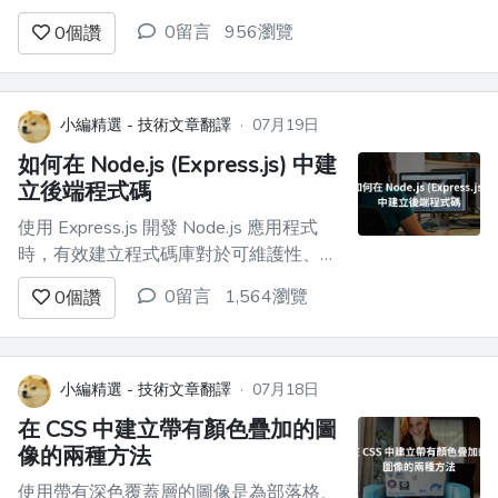
以，我想要一個解決方案來減少我的工作
0留言
956瀏覽
0
個讚
量。 考慮到過去幾年人工智慧的重大進
展，我專門尋找一種可以 - 存取我的
GitHub 儲存庫。 - 自主解決任何給定問
題。 - 測試程式碼並將修復程式推送到儲
小編精選 - 技術文章翻譯
·
07月19日
存庫。 ...
如何在 Node.js (Express.js) 中建
立後端程式碼
使用 Express.js 開發 Node.js 應用程式
時，有效建立程式碼庫對於可維護性、可
擴展性和易於協作至關重要。組織良好的
0留言
1,564瀏覽
0
個讚
專案結構使您能夠管理複雜性，從而更輕
鬆地導航和理解程式碼。在本部落格中，
我們將探索 Express.js 應用程式的典型資
料夾結構，並解釋每個目錄和檔案的用
小編精選 - 技術文章翻譯
·
07月18日
途。 專...
在 CSS 中建立帶有顏色疊加的圖
像的兩種方法
使用帶有深色覆蓋層的圖像是為部落格、