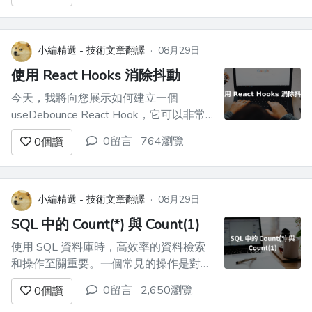
Requestly 如何透過減少對後端開發人員
的依賴來幫助您將前端應用程式的建置速
度提高至少 10 倍。 讓我們跳進去吧。 !...
小編精選 - 技術文章翻譯
·
08月29日
使用 React Hooks 消除抖動
今天，我將向您展示如何建立一個
useDebounce React Hook，它可以非常
輕鬆地對 API 呼叫進行反跳操作，以確
0留言
764瀏覽
0
個讚
保它們不會執行得太頻繁。我還製作了一
個使用我們的鉤子的演示。它搜尋
Marvel Comic API 並使用 useDebounce
來防止每次按鍵時觸發 API 呼叫。 ...
小編精選 - 技術文章翻譯
·
08月29日
SQL 中的 Count(*) 與 Count(1)
使用 SQL 資料庫時，高效率的資料檢索
和操作至關重要。一個常見的操作是對錶
中的行進行計數，這可以使用`COUNT`
0留言
2,650瀏覽
0
個讚
函數來完成。此函數的兩個常用變體是