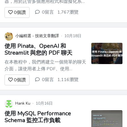
器，用於託管多個應用程式和虛擬化系
統，用於測試、開發、家庭或功能使用。
0留言
1,767瀏覽
0
個讚
它為您提供了額外的良好隱私空間，可以
以很少的成本進行實驗和開發。
Vaultwarden ------ ![圖片說明]
(https://dev-to-uploads.s...
小編精選 - 技術文章翻譯
·
10月18日
使用 Pinata、OpenAI 和
Streamlit 與您的 PDF 聊天
在本教程中，我們將建立一個簡單的聊天
介面，讓使用者上傳 PDF、使用
**OpenAI 的 API**檢索其內容，並使用
0留言
1,116瀏覽
0
個讚
**Streamlit**在類似聊天的介面中顯示回
應。我們還將利用**@pinata**上傳和儲
存 PDF 文件。 在繼續之前，讓我們先來
看看我們正在建立的內容： htt...
Hank Ku
·
10月16日
使用 MySQL Performance
Schema 監控工作負載