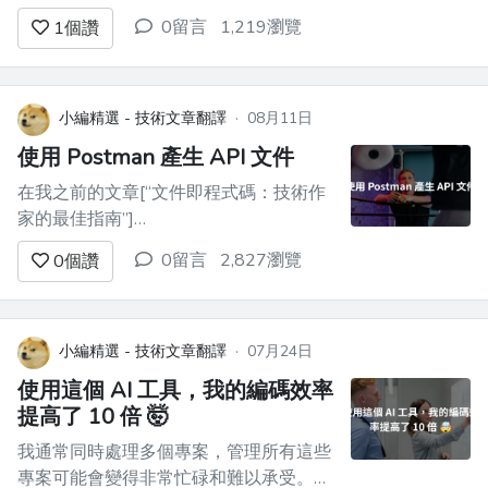
程。我們將使用 ToolJet 的視覺化應用程
0留言
1,219瀏覽
1
個讚
式建構器為我們的應用程式設計優雅的使
用者介面。然後我們將使用該平台的低程
式碼查詢產生器與 OpenAI 連接以執行詳
細的文字分析。完成的應用程式將允許您
小編精選 - 技術文章翻譯
·
08月11日
執行四...
使用 Postman 產生 API 文件
在我之前的文章[“文件即程式碼：技術作
家的最佳指南”]
(https://dev.to/dumebii/docs-as-code-
0留言
2,827瀏覽
0
個讚
the-best-guide-for-technical-writers-
97c)中，我討論了“文件即程式碼”的概念
並對其進行了深入探討。 在開始擔任**文
件工程師*...
小編精選 - 技術文章翻譯
·
07月24日
使用這個 AI 工具，我的編碼效率
提高了 10 倍 🤯
我通常同時處理多個專案，管理所有這些
專案可能會變得非常忙碌和難以承受。所