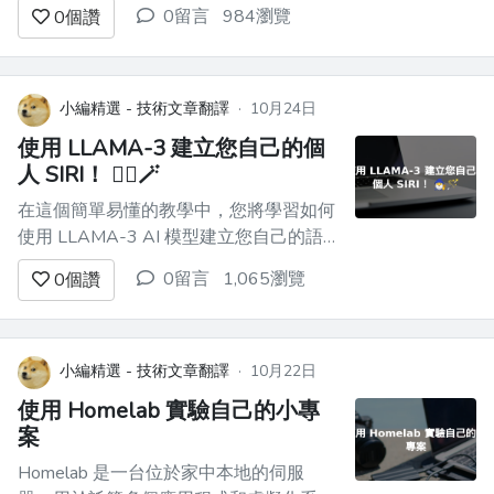
why-automate-with-shell-scripting) 3.
0留言
984瀏覽
0
個讚
[Shell 腳本的基本概念](#3-basic-
concepts-of-shell...
小編精選 - 技術文章翻譯
·
10月24日
使用 LLAMA-3 建立您自己的個
人 SIRI！ 🧙‍♂️🪄
在這個簡單易懂的教學中，您將學習如何
使用 LLAMA-3 AI 模型建立您自己的語
音助理 Siri。 😎 **您將學到什麼：👀** -
0留言
1,065瀏覽
0
個讚
了解如何使用 OpenAI TTS / Pyttsx3 /
gTTS 在 Python 專案中設定**TTS** 。 -
了解使用**Groq**...
小編精選 - 技術文章翻譯
·
10月22日
使用 Homelab 實驗自己的小專
案
Homelab 是一台位於家中本地的伺服