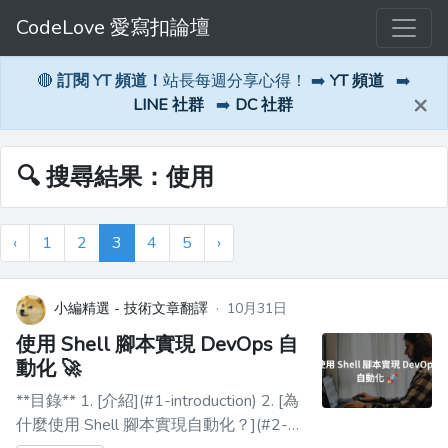
CodeLove 愛寫扣論壇
🔴
訂閱 YT 頻道！
站長每週分享心得！ ➡️
YT 頻道
➡️
×
LINE 社群
➡️
DC 社群
🔍 搜尋結果：使用
‹
1
2
3
4
5
›
小編精選 - 技術文章翻譯
·
10月31日
使用 Shell 腳本實現 DevOps 自
動化 🚀
**目錄** 1. [介紹](#1-introduction) 2. [為
什麼使用 Shell 腳本實現自動化？](#2-