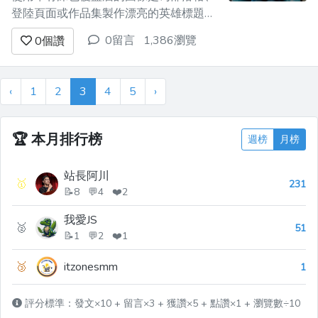
登陸頁面或作品集製作漂亮的英雄標題的
最快方法之一。這是我經常使用的技巧。
0留言
1,386瀏覽
0
個讚
為什麼要為影像加入疊加層？ -----------
-- 圖像上的疊加不僅可以提高美觀性，而
且可以使文字更具可讀性。 考慮一下我
‹
1
2
3
4
5
›
模擬的這個英雄標題。...
🏆
本月排行榜
週榜
月榜
站長阿川
🥇
231
📝8 💬4 ❤️2
我愛JS
🥈
51
📝1 💬2 ❤️1
🥉
itzonesmm
1
評分標準：發文×10 + 留言×3 + 獲讚×5 + 點讚×1 + 瀏覽數÷10