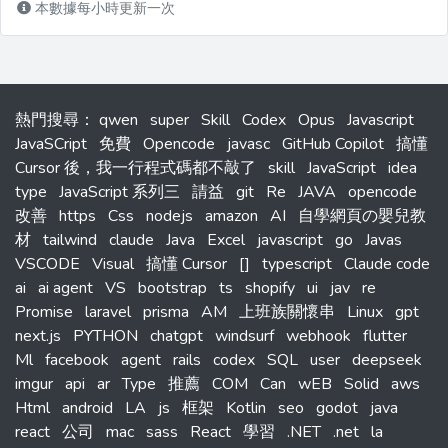
本數據每小時更新一次
熱門搜尋
：
qwen
super
Skill
Codex
Opus
Javascript
JavaSCript
免費
Opencode
javasc
GitHub Copilot
搞懂
Cursor 後，我一行程式碼都不敲了
skill
JavaScript
idea
type
JavaScript 系列三
請益
git
Re
JAVA
opencode
改善
https
Css
nodejs
amazon
AI
自學網頁の嬰兒教
材
tailwind
claude
Java
Excel
javascript
go
Javas
VSCODE
Visual
搞懂 Cursor
[]
typescript
Claude code
ai
ai agent
VS
bootstrap
ts
shopify
ui
jav
re
Promise
laravel
prisma
AM
上班族關懷串
Linux
gpt
next.js
PYTHON
chatgpt
windsurf
webhook
flutter
Ml
facebook
agent
rails
codex
SQL
user
deepseek
imgur
api
ar
Type
推薦
COM
Can
wEB
Solid
aws
Html
android
LA
js
框架
Kotlin
seo
godot
java
react
公司
mac
sass
React
學習
.NET
.net
la