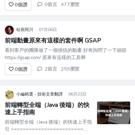
死，只是換了個姿勢年薪百萬 -----------
0留言
477瀏覽
0
個讚
------ > 2026年，前端初階職缺暴跌
62%，但另一個叫 FDE 的職缺卻暴增42
倍，字節跳動開出105萬年薪，OpenAI
給到28萬美元...
站長阿川
·
07月06日
前端動畫原來有這樣的套件啊 GSAP
看到客戶的團隊做了一個很炫的動畫 好奇詢問了一下細節
https://gsap.com/ 原來有這樣的工具啊
2留言
259瀏覽
0
個讚
小編精選 - 技術文章翻譯
·
06月23日
前端轉型全端（Java 後端）的快
速上手指南
前端轉型全端（Java 後端）的快速上手指
引 ========================