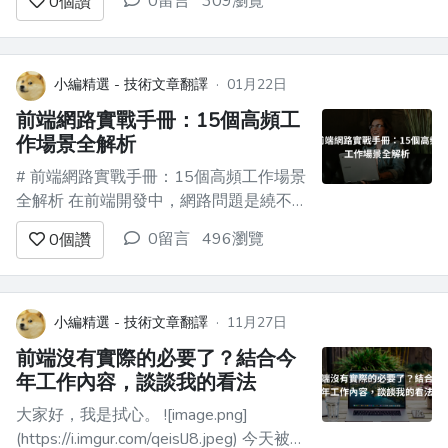
0留言
309瀏覽
0
個讚
系統明明已經發佈了新版本，部分使用者
卻依然停留在舊頁面中繼續操作**。 大多
數時候，這種狀態並不會立刻出問題，所
以團隊往往不太在意。但一旦使用...
小編精選 - 技術文章翻譯
·
01月22日
前端網路實戰手冊：15個高頻工
作場景全解析
# 前端網路實戰手冊：15個高頻工作場景
全解析 在前端開發中，網路問題是繞不
開的坎——真機調試連不上、端口被佔、
0留言
496瀏覽
0
個讚
跨域報錯、線上打不開... 這些問題看似棘
手，實則有固定排查邏輯。本文整理15
個高頻工作場景，從問題本質到解決方案
逐一拆解，附關鍵命令與架構解析，幫你
小編精選 - 技術文章翻譯
·
11月27日
快速搞定80%的網路難題。 ## ...
前端沒有實際的必要了？結合今
年工作內容，談談我的看法
大家好，我是拭心。 ![image.png]
(https://i.imgur.com/qeislJ8.jpeg) 今天被一