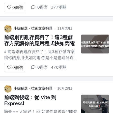
張《IT 開發工作可能要完全重組》的圖片
0留言
377瀏覽
0
個讚
刷屏，圖片中的觀點是：**傳統的「產
品-設計-前端/後端」模式在 AI 時代將被
變革。** 很多人會覺得“前端沒有實際的
必要了”是...
小編精選 - 技術文章翻譯
·
11月03日
前端別再亂存資料了！這3種儲
存方案讓你的應用程式快如閃電
# 前端別再亂存資料了！這3種存儲方案
讓你的應用快如閃電 你是不是也遇到過
這樣的場景？ 使用者剛填完一個超長的
0留言
478瀏覽
0
個讚
表單，不小心刷新了頁面，所有資料都沒
了... 從介面請求的資料，使用者每次操作
都要重新載入，體驗卡成PPT... 應用離線
狀態下完全無法使用，使用者直接流失...
小編精選 - 技術文章翻譯
·
10月29日
別擔心！今天...
前端到後端：從 Vite 到
Express❗
簡介 == 大家好！ 🤗 如果你是後端**開發