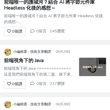
前端唯一的護城河？結合 AI 將字節元件庫
Headless 化後的感想～
前端唯一的護城河？結合 AI 將字節元件庫 Headless 化後
的感想~
========================================
0留言
145瀏覽
0
個讚
以下是我個人將團隊正在使用的字節和螞蟻的元件庫
`Arco/Ant Design`，結合 AI 將原始碼重寫為無樣式元件
（...
小編精選 - 技術文章翻譯
·
04月29日
前端視角下的 Java
前端視角下的 Java ==============
這是我們前端視角下的第二篇。接下來我
還將從前端視角看 Go、C#、Rust 等不同
0留言
237瀏覽
0
個讚
的後端語言，可能會有錯誤的地方，歡迎
指正，也歡迎關注我，後期還將有分析其
他語言的文章，奧力給！ 這篇文章不是
一篇語法對比手冊，也不是「全端學習路
小編精選 - 技術文章翻譯
·
04月28日
線圖...