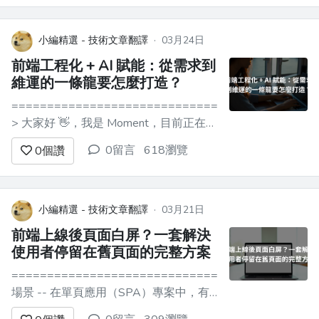
級 AIOps 排障 Agent。過程中最大的感
悟是：**真正難的不是調大模型，...
小編精選 - 技術文章翻譯
·
03月24日
前端工程化 + AI 賦能：從需求到
維運的一條龍要怎麼打造？
=================================
> 大家好 👋，我是 Moment，目前正在使
用 Next.js、NestJS、LangChain 開發
0留言
618瀏覽
0
個讚
[DocFlow](https://link.juejin.cn?
target=https%3A%2F%2Fgithub.c...
小編精選 - 技術文章翻譯
·
03月21日
前端上線後頁面白屏？一套解決
使用者停留在舊頁面的完整方案
===============================
場景 -- 在單頁應用（SPA）專案中，有
一個問題非常常見，但又經常被低估：**