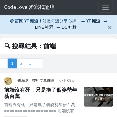
CodeLove 愛寫扣論壇
🔴
訂閱 YT 頻道！
站長每週分享心得！ ➡️
YT 頻道
➡️
×
LINE 社群
➡️
DC 社群
🔍 搜尋結果：前端
‹
1
2
3
›
小編精選 - 技術文章翻譯
·
07月09日
前端沒有死，只是換了個姿勢年
薪百萬
前端沒有死，只是換了個姿勢年薪百萬
==================== 前端沒有