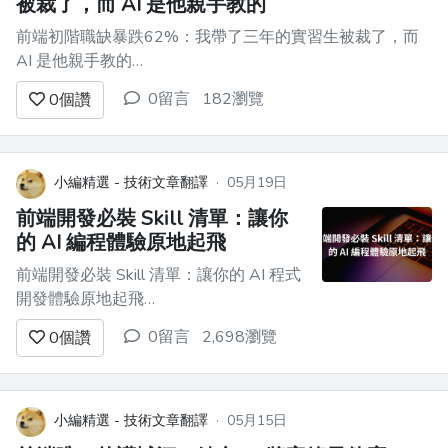
被裁了，而 AI 是他親手教的
前端初階職缺暴跌62%：我帶了三年的實習生被裁了，而
AI 是他親手教的
===================================== > 上
0留言
182瀏覽
0
個讚
週五，我帶了三年、剛轉正沒幾個月的實習生被公司優化掉
了。他在公司吃過最後一頓散夥飯，臨走時對著部門那台退
役的開發機拍了張照，說想留個紀念...
小編精選 - 技術文章翻譯
·
05月19日
前端開發必裝 Skill 清單：讓你
的 AI 編程體驗原地起飛
前端開發必裝 Skill 清單：讓你的 AI 程式
開發體驗原地起飛
==================================
0留言
2,698瀏覽
0
個讚
> 你可能一直在用 AI 寫程式，但方法用
對了嗎？本文將介紹 Claude Code Skill
——這個讓 AI 學會「專業工作流程」的
神器，以及 ...
小編精選 - 技術文章翻譯
·
05月15日