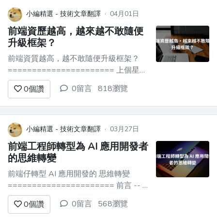
Cursor 寫程式碼，明明想讓 AI 幫你省時
間，結果指令發出去，A...
小編精選 - 技術文章翻譯
·
04月01日
前端資歷越高，越來越不敢隨便
升級框架？
前端資質越高，越不敢隨便升級框架？
====================== 上個星期
五下午，臨近下班，組裡一個剛入職不
0留言
818瀏覽
0
個讚
久、技術熱情極高的小夥子，給我提了個
極具分量的 PR。 他跑到我工位旁，眼裡
閃著光：老大，我把咱們那個核心中台項
目的 React 從 17 直接升到 19 了，...
小編精選 - 技術文章翻譯
·
03月27日
前端工程師轉型為 AI 應用開發者
的思維轉變
前端仔轉型 AI 應用開發的 思維轉變
====================== 前言 -- >
作為一個寫了 5 年 Vue + React 的前端，
0留言
568瀏覽
0
個讚
我用 Python + LangGraph 做了一个企業