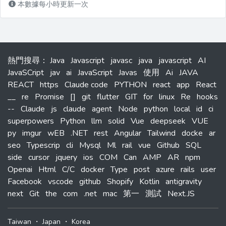
本數據每小時更新一次
熱門搜尋
：
Java
Javascript
javasc
java
javascript
AI
JavaSCript
jav
ai
JavaScript
Javas
使用
Ai
JAVA
REACT
https
Claude code
PYTHON
react
app
React
__
re
Promise
[]
git
flutter
GIT
for
linux
Re
hooks
--
Claude
js
claude
agent
Node
python
local
id
ci
superpowers
Python
llm
solid
Vue
deepseek
VUE
py
imgur
wEB
.NET
rest
Angular
Tailwind
docke
ar
seo
Typescrip
cli
Mysql
Ml
rail
vue
Github
SQL
side
cursor
jquery
ios
COM
Can
AMP
AR
npm
Openai
Html
C/C
docker
Type
post
azure
rails
user
Facebook
vscode
github
Shopify
Kotlin
antigravity
next
Git
the
com
.net
mac
第一
測試
Next.JS
Taiwan
・
Japan
・
Korea