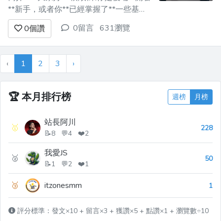
**新手，或者你**已經掌握了**一些基礎
知識，但想更深入地了解**伺服器背後的
0留言
631瀏覽
0
個讚
**邏輯、請求路由以及所有這些基礎概
念，我真心希望這篇文章**能對你有所幫
助。 🥰** 一開始感到困惑或無法立即**
‹
1
2
3
›
理解**所有內容都是**完全正常的**，你
最終會在適...
🏆
本月排行榜
週榜
月榜
站長阿川
🥇
228
📝8 💬4 ❤️2
我愛JS
🥈
50
📝1 💬2 ❤️1
🥉
itzonesmm
1
評分標準：發文×10 + 留言×3 + 獲讚×5 + 點讚×1 + 瀏覽數÷10