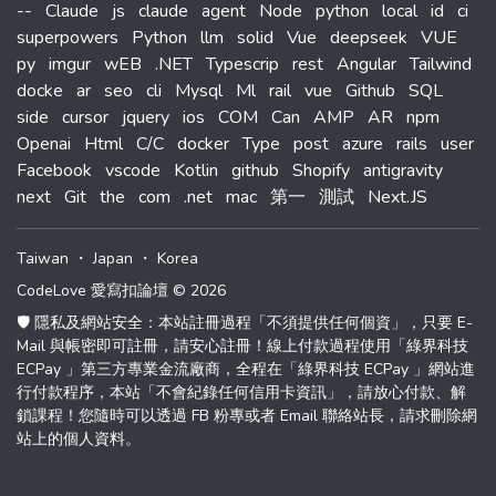
--
Claude
js
claude
agent
Node
python
local
id
ci
superpowers
Python
llm
solid
Vue
deepseek
VUE
py
imgur
wEB
.NET
Typescrip
rest
Angular
Tailwind
docke
ar
seo
cli
Mysql
Ml
rail
vue
Github
SQL
side
cursor
jquery
ios
COM
Can
AMP
AR
npm
Openai
Html
C/C
docker
Type
post
azure
rails
user
Facebook
vscode
Kotlin
github
Shopify
antigravity
next
Git
the
com
.net
mac
第一
測試
Next.JS
Taiwan
・
Japan
・
Korea
CodeLove 愛寫扣論壇 © 2026
🛡️ 隱私及網站安全：本站註冊過程「不須提供任何個資」，只要 E-
Mail 與帳密即可註冊，請安心註冊！線上付款過程使用「綠界科技
ECPay 」第三方專業金流廠商，全程在「綠界科技 ECPay 」網站進
行付款程序，本站「不會紀錄任何信用卡資訊」，請放心付款、解
鎖課程！您隨時可以透過 FB 粉專或者 Email 聯絡站長，請求刪除網
站上的個人資料。