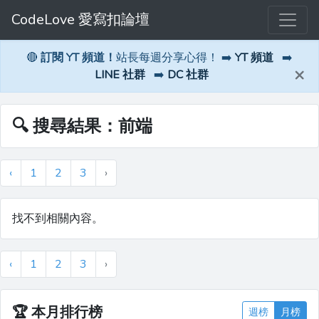
CodeLove 愛寫扣論壇
🔴
訂閱 YT 頻道！
站長每週分享心得！ ➡️
YT 頻道
➡️
×
LINE 社群
➡️
DC 社群
🔍 搜尋結果：前端
‹
1
2
3
›
找不到相關內容。
‹
1
2
3
›
🏆
本月排行榜
週榜
月榜