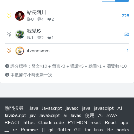
站長阿川
🥇
228
📝8 💬4 ❤️2
我愛JS
🥈
50
📝1 💬2 ❤️1
🥉
itzonesmm
1
評分標準：發文×10 + 留言×3 + 獲讚×5 + 點讚×1 + 瀏覽數÷10
本數據每小時更新一次
熱門搜尋
：
Java
Javascript
javasc
java
javascript
AI
JavaSCript
jav
JavaScript
ai
Javas
使用
Ai
JAVA
REACT
https
Claude code
PYTHON
react
React
app
__
re
Promise
[]
git
flutter
GIT
for
linux
Re
hooks