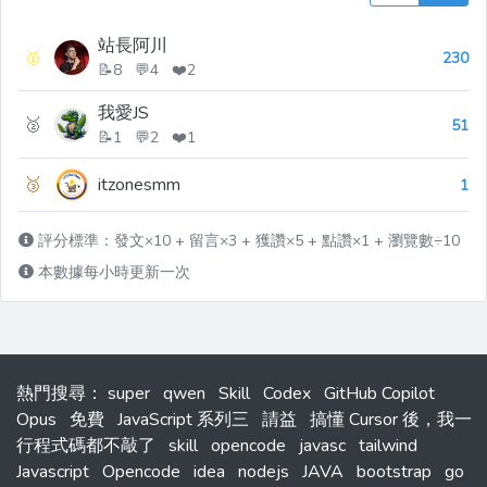
站長阿川
🥇
230
📝8 💬4 ❤️2
我愛JS
🥈
51
📝1 💬2 ❤️1
🥉
itzonesmm
1
評分標準：發文×10 + 留言×3 + 獲讚×5 + 點讚×1 + 瀏覽數÷10
本數據每小時更新一次
熱門搜尋
：
super
qwen
Skill
Codex
GitHub Copilot
Opus
免費
JavaScript 系列三
請益
搞懂 Cursor 後，我一
行程式碼都不敲了
skill
opencode
javasc
tailwind
Javascript
Opencode
idea
nodejs
JAVA
bootstrap
go