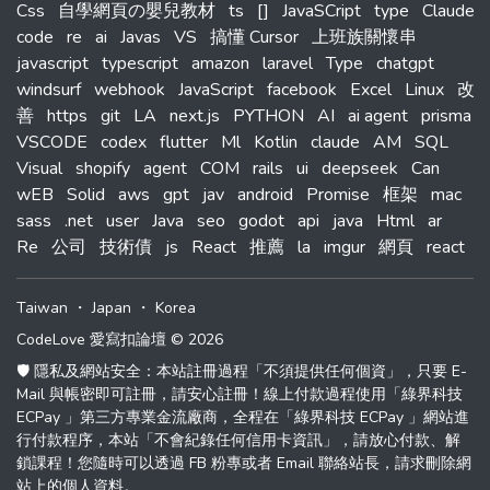
Css
自學網頁の嬰兒教材
ts
[]
JavaSCript
type
Claude
code
re
ai
Javas
VS
搞懂 Cursor
上班族關懷串
javascript
typescript
amazon
laravel
Type
chatgpt
windsurf
webhook
JavaScript
facebook
Excel
Linux
改
善
https
git
LA
next.js
PYTHON
AI
ai agent
prisma
VSCODE
codex
flutter
Ml
Kotlin
claude
AM
SQL
Visual
shopify
agent
COM
rails
ui
deepseek
Can
wEB
Solid
aws
gpt
jav
android
Promise
框架
mac
sass
.net
user
Java
seo
godot
api
java
Html
ar
Re
公司
技術債
js
React
推薦
la
imgur
網頁
react
Taiwan
・
Japan
・
Korea
CodeLove 愛寫扣論壇 © 2026
🛡️ 隱私及網站安全：本站註冊過程「不須提供任何個資」，只要 E-
Mail 與帳密即可註冊，請安心註冊！線上付款過程使用「綠界科技
ECPay 」第三方專業金流廠商，全程在「綠界科技 ECPay 」網站進
行付款程序，本站「不會紀錄任何信用卡資訊」，請放心付款、解
鎖課程！您隨時可以透過 FB 粉專或者 Email 聯絡站長，請求刪除網
站上的個人資料。