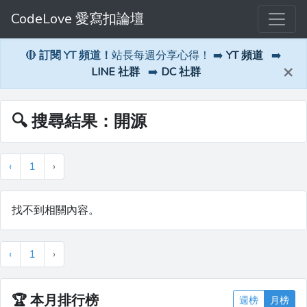
CodeLove 愛寫扣論壇
🔴
訂閱 YT 頻道！
站長每週分享心得！ ➡️
YT 頻道
➡️
×
LINE 社群
➡️
DC 社群
🔍 搜尋結果：開源
‹
1
›
找不到相關內容。
‹
1
›
🏆
本月排行榜
週榜
月榜