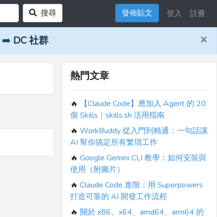
搜尋
發佈貼文
登入
註冊
×
➡️
DC 社群
熱門文章
🔥
【Claude Code】應加入 Agent 的 20
個 Skills｜skills.sh 活用指南
🔥
WorkBuddy 從入門到精通：一句話讓
AI 幫你搞定所有繁瑣工作
🔥
Google Gemini CLI 教學：如何安裝與
使用（附圖片）
🔥
Claude Code 進階：用 Superpowers
打造可靠的 AI 開發工作流程
🔥
關於 x86、x64、amd64、arm64 的