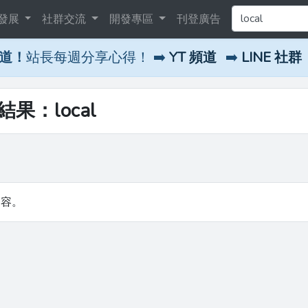
發展
社群交流
開發專區
刊登廣告
頻道！
站長每週分享心得！ ➡️
YT 頻道
➡️
LINE 社群
結果：local
內容。