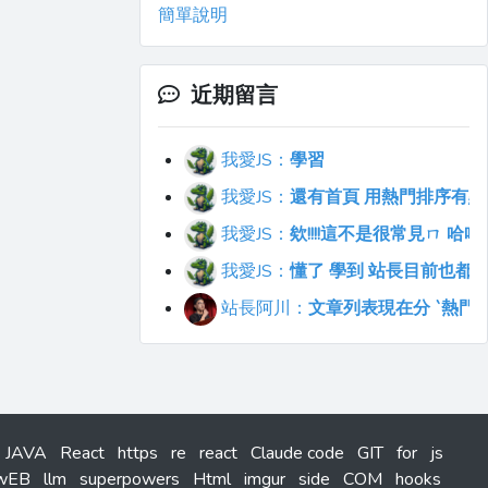
簡單說明
近期留言
我愛JS：
學習
我愛JS：
還有首頁 用熱門排序有點不符合直覺
我愛JS：
欸!!!!這不是很常見ㄇ 
我愛JS：
懂了 學到 站長目前也都
站長阿川：
文章列表現在分 `熱門`
JAVA
React
https
re
react
Claude code
GIT
for
js
wEB
llm
superpowers
Html
imgur
side
COM
hooks