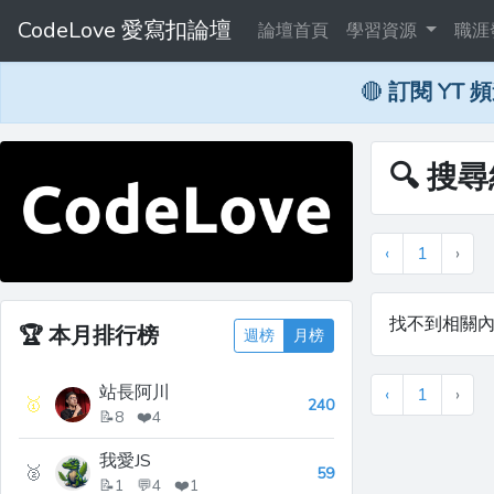
CodeLove 愛寫扣論壇
論壇首頁
學習資源
職涯
🔴
訂閱 YT 
🔍 搜尋
‹
1
›
找不到相關
🏆
本月排行榜
週榜
月榜
站長阿川
‹
1
›
🥇
240
📝8 ❤️4
我愛JS
🥈
59
📝1 💬4 ❤️1