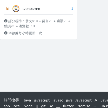
🥉
itzonesmm
1
評分標準：發文×10 + 留言×3 + 獲讚×5 +
點讚×1 + 瀏覽數÷10
本數據每小時更新一次
熱門搜尋
：
Java
javascript
javasc
java
Javascript
AI
Jav
app
local
Node
[]
git
Re
__
flutter
Promise
--
Clau