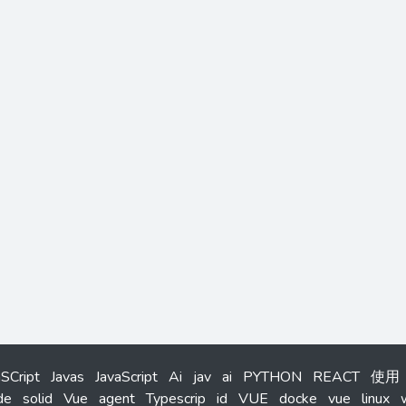
aSCript
Javas
JavaScript
Ai
jav
ai
PYTHON
REACT
使用
de
solid
Vue
agent
Typescrip
id
VUE
docke
vue
linux