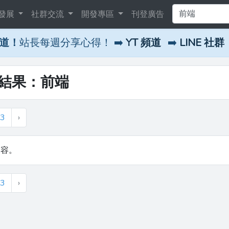
發展
社群交流
開發專區
刊登廣告
頻道！
站長每週分享心得！ ➡️
YT 頻道
➡️
LINE 社群
尋結果：前端
3
›
內容。
3
›