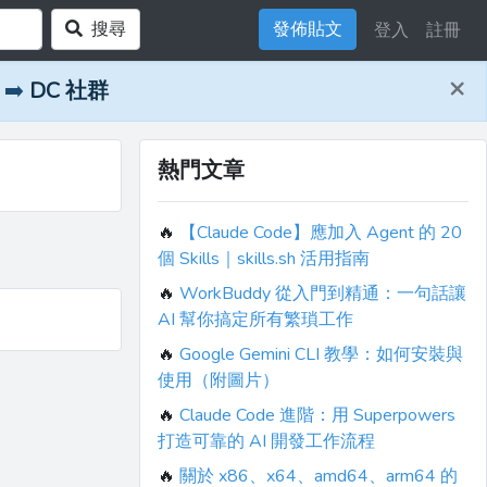
搜尋
發佈貼文
登入
註冊
×
➡️
DC 社群
熱門文章
🔥
【Claude Code】應加入 Agent 的 20
個 Skills｜skills.sh 活用指南
🔥
WorkBuddy 從入門到精通：一句話讓
AI 幫你搞定所有繁瑣工作
🔥
Google Gemini CLI 教學：如何安裝與
使用（附圖片）
🔥
Claude Code 進階：用 Superpowers
打造可靠的 AI 開發工作流程
🔥
關於 x86、x64、amd64、arm64 的