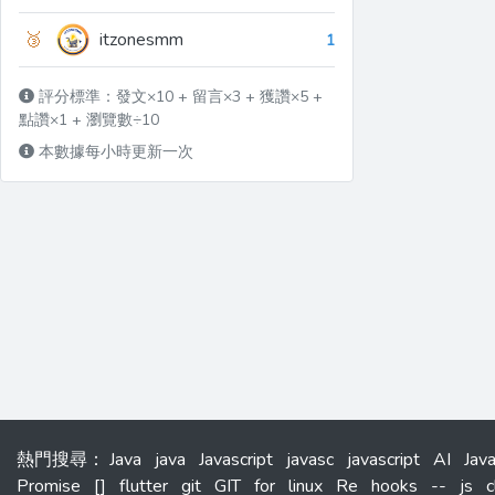
🥉
itzonesmm
1
評分標準：發文×10 + 留言×3 + 獲讚×5 +
點讚×1 + 瀏覽數÷10
本數據每小時更新一次
熱門搜尋
：
Java
java
Javascript
javasc
javascript
AI
Jav
Promise
[]
flutter
git
GIT
for
linux
Re
hooks
--
js
c