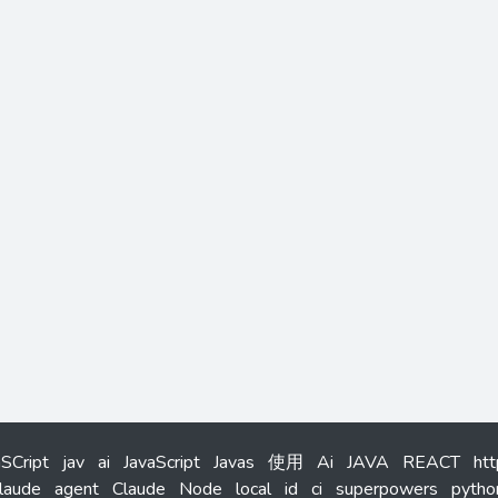
aSCript
jav
ai
JavaScript
Javas
使用
Ai
JAVA
REACT
ht
laude
agent
Claude
Node
local
id
ci
superpowers
pytho