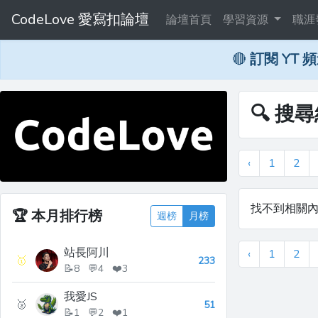
CodeLove 愛寫扣論壇
論壇首頁
學習資源
職涯
🔴
訂閱 YT 
🔍 搜
‹
1
2
找不到相關
🏆
本月排行榜
週榜
月榜
站長阿川
‹
1
2
🥇
233
📝8 💬4 ❤️3
我愛JS
🥈
51
📝1 💬2 ❤️1