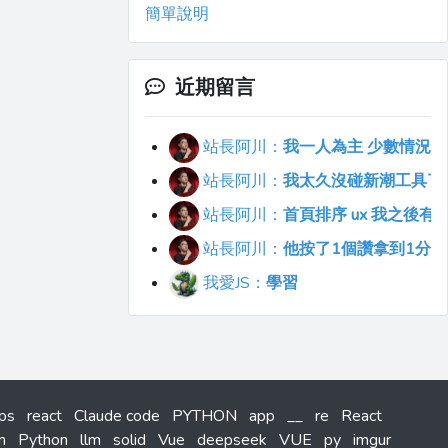
簡單說明
近期留言
站長阿川：
我一人為主 少數情況會
站長阿川：
我太久沒碰新潮工具了..
站長阿川：
首頁排序 ux 我之後
站長阿川：
他按了1個讚拿到1分
我愛JS：
學習
tps
react
Claude code
PYTHON
app
__
re
React
n
Python
llm
solid
Vue
deepseek
VUE
py
imgur