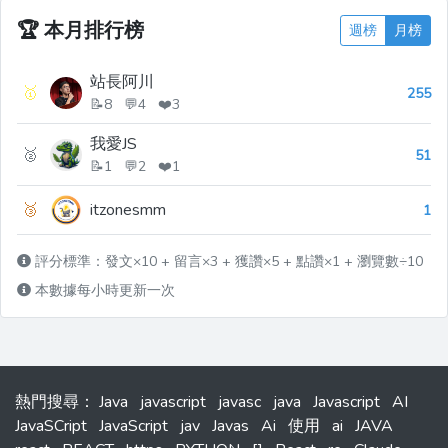
🏆
本月排行榜
週榜
月榜
站長阿川
🥇
255
📝8 💬4 ❤️3
我愛JS
🥈
51
📝1 💬2 ❤️1
🥉
itzonesmm
1
評分標準：發文×10 + 留言×3 + 獲讚×5 + 點讚×1 + 瀏覽數÷10
本數據每小時更新一次
熱門搜尋
：
Java
javascript
javasc
java
Javascript
AI
JavaSCript
JavaScript
jav
Javas
Ai
使用
ai
JAVA