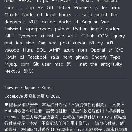
react
REACT
https
PYTHON
[]
React
re
Claude
code
__
app
Re
GIT
flutter
Promise
js
for
linux
Claude
Node
git
local
hooks
--
solid
agent
llm
deepseek
VUE
claude
docke
id
Angular
Vue
Tailwind
superpowers
python
Python
imgur
docker
.NET
Typescrip
ci
rail
vue
wEB
Github
COM
jquery
rest
ios
side
Can
seo
post
cursor
Ml
py
AR
vscode
Html
SQL
AMP
azure
npm
Openai
ar
C/C
Kotlin
cli
Facebook
rails
next
github
Shopify
Type
Mysql
com
Git
user
mac
第一
.net
the
antigravity
Next.JS
測試
Taiwan
・
Japan
・
Korea
CodeLove 愛寫扣論壇 © 2026
🛡️ 隱私及網站安全：本站註冊過程「不須提供任何個資」，只要 E-
Mail 與帳密即可註冊，請安心註冊！線上付款過程使用「綠界科技
ECPay 」第三方專業金流廠商，全程在「綠界科技 ECPay 」網站進
行付款程序，本站「不會紀錄任何信用卡資訊」，請放心付款、解
鎖課程！您隨時可以透過 FB 粉專或者 Email 聯絡站長，請求刪除網