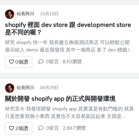
站長阿川
·
10月10日
shopify 裡面 dev store 跟 development store
是不同的喔？
研究 shopify 快一年 我有建立兩個測試商店 可以輕鬆公開
展示給人 demo 最近我發現 其中一個商店 多了 dev 標籤 ![]
(https://i.imgur.com/SwzYTpj.png) 我覺得很奇怪 因為兩個都
0留言
830瀏覽
0
個讚
是測試商店呀 然後兩個商店都被加上密碼保護...
站長阿川
·
04月29日
關於開發 shopify app 的正式與開發環境
研究至今 我發現開發 shopify app 其實還是有點門檻的 就算
只是想要寫個小東西 其實也不太容易架設起來 主因是
shopify 生態系有點大 需要看的 sdk 有點多 需要翻的文件也
0留言
2,867瀏覽
2
個讚
不少 再來是 shopify 演化的速度太快 網路上查到的很多資
料、chatgpt 給的答...