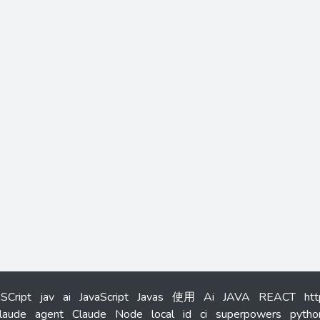
aSCript
jav
ai
JavaScript
Javas
使用
Ai
JAVA
REACT
ht
laude
agent
Claude
Node
local
id
ci
superpowers
pytho