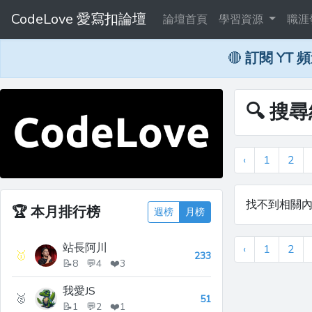
CodeLove 愛寫扣論壇
論壇首頁
學習資源
職涯
🔴
訂閱 YT 
🔍 搜尋
‹
1
2
找不到相關
🏆
本月排行榜
週榜
月榜
站長阿川
‹
1
2
🥇
233
📝8 💬4 ❤️3
我愛JS
🥈
51
📝1 💬2 ❤️1