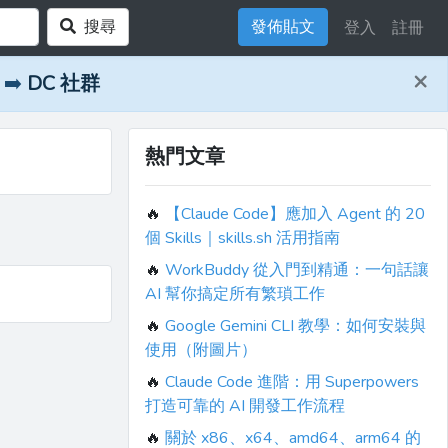
搜尋
發佈貼文
登入
註冊
×
➡️
DC 社群
熱門文章
🔥
【Claude Code】應加入 Agent 的 20
個 Skills｜skills.sh 活用指南
🔥
WorkBuddy 從入門到精通：一句話讓
AI 幫你搞定所有繁瑣工作
🔥
Google Gemini CLI 教學：如何安裝與
使用（附圖片）
🔥
Claude Code 進階：用 Superpowers
打造可靠的 AI 開發工作流程
🔥
關於 x86、x64、amd64、arm64 的