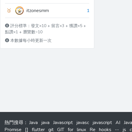
🥉
itzonesmm
1
評分標準：發文×10 + 留言×3 + 獲讚×5 +
點讚×1 + 瀏覽數÷10
本數據每小時更新一次
熱門搜尋
：
Java
java
Javascript
javasc
javascript
AI
Jav
Promise
[]
flutter
git
GIT
for
linux
Re
hooks
--
js
c