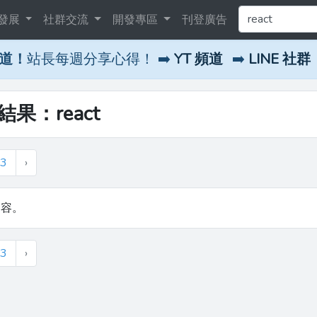
發展
社群交流
開發專區
刊登廣告
頻道！
站長每週分享心得！ ➡️
YT 頻道
➡️
LINE 社群
結果：react
3
›
內容。
3
›