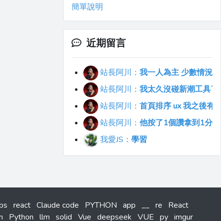
簡單說明
近期留言
站長阿川：
我一人為主 少數情況會
站長阿川：
我太久沒碰新潮工具了..
站長阿川：
首頁排序 ux 我之後
站長阿川：
他按了1個讚拿到1分
我愛JS：
學習
tps
react
Claude code
PYTHON
app
__
re
React
n
Python
llm
solid
Vue
deepseek
VUE
py
imgur