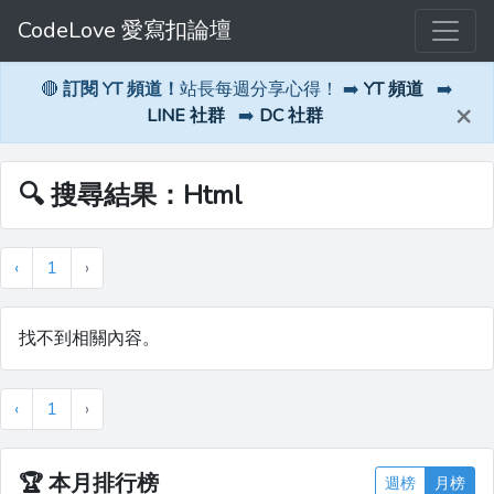
CodeLove 愛寫扣論壇
🔴
訂閱 YT 頻道！
站長每週分享心得！ ➡️
YT 頻道
➡️
×
LINE 社群
➡️
DC 社群
🔍 搜尋結果：Html
‹
1
›
找不到相關內容。
‹
1
›
🏆
本月排行榜
週榜
月榜