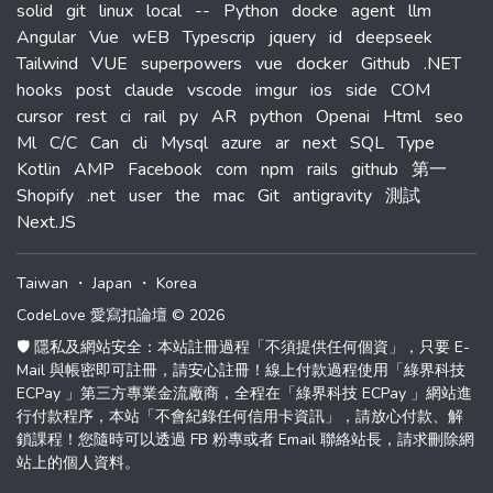
solid
git
linux
local
--
Python
docke
agent
llm
Angular
Vue
wEB
Typescrip
jquery
id
deepseek
Tailwind
VUE
superpowers
vue
docker
Github
.NET
hooks
post
claude
vscode
imgur
ios
side
COM
cursor
rest
ci
rail
py
AR
python
Openai
Html
seo
Ml
C/C
Can
cli
Mysql
azure
ar
next
SQL
Type
Kotlin
AMP
Facebook
com
npm
rails
github
第一
Shopify
.net
user
the
mac
Git
antigravity
測試
Next.JS
Taiwan
・
Japan
・
Korea
CodeLove 愛寫扣論壇 © 2026
🛡️ 隱私及網站安全：本站註冊過程「不須提供任何個資」，只要 E-
Mail 與帳密即可註冊，請安心註冊！線上付款過程使用「綠界科技
ECPay 」第三方專業金流廠商，全程在「綠界科技 ECPay 」網站進
行付款程序，本站「不會紀錄任何信用卡資訊」，請放心付款、解
鎖課程！您隨時可以透過 FB 粉專或者 Email 聯絡站長，請求刪除網
站上的個人資料。