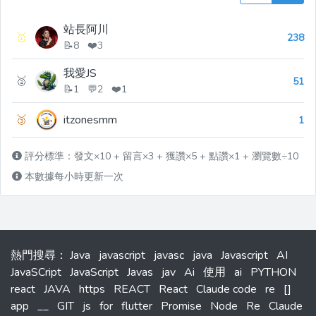
站長阿川
🥇
238
📝8 ❤️3
我愛JS
🥈
51
📝1 💬2 ❤️1
🥉
itzonesmm
1
評分標準：發文×10 + 留言×3 + 獲讚×5 + 點讚×1 + 瀏覽數÷10
本數據每小時更新一次
熱門搜尋
：
Java
javascript
javasc
java
Javascript
AI
JavaSCript
JavaScript
Javas
jav
Ai
使用
ai
PYTHON
react
JAVA
https
REACT
React
Claude code
re
[]
app
__
GIT
js
for
flutter
Promise
Node
Re
Claude